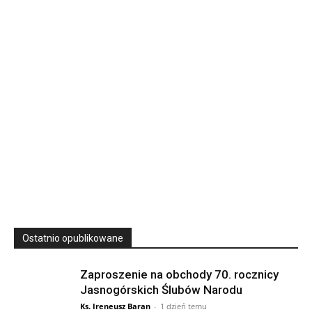
Rekolekcje kapłańskie w WSD Przemyśl – Seria III
Wyższe Seminarium Duchowne,
ul. Zamkowa 5 Przemyśl,
podkarpackie 37-700 Polska
23
SIERPNIA, 2026
23 Niedz., 2026 00:00
Ostatnio opublikowane
Zaproszenie na obchody 70. rocznicy
Jasnogórskich Ślubów Narodu
Ks. Ireneusz Baran
-
1 dzień temu