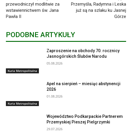
przewodniczył modlitwie za
Przemyśla, Radymna i Leska
wstawiennictwem św. Jana
już są na szlaku ku Jasnej
Pawła II
Górze
PODOBNE ARTYKUŁY
Zaproszenie na obchody 70. rocznicy
Jasnogórskich Ślubów Narodu
05.08.2026
Kuria Metropolitalna
Apel na sierpień – miesiąc abstynencji
2026
01.08.2026
Kuria Metropolitalna
Województwo Podkarpackie Partnerem
Przemyskiej Pieszej Pielgrzymki
29.07.2026