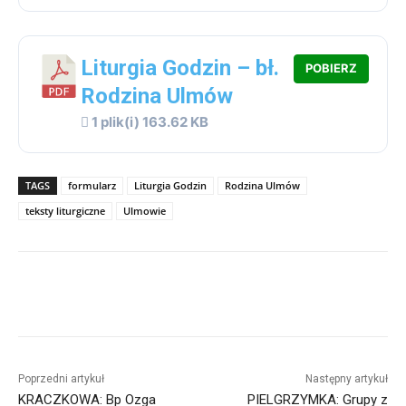
Liturgia Godzin – bł.
POBIERZ
Rodzina Ulmów
1 plik(i)
163.62 KB
TAGS
formularz
Liturgia Godzin
Rodzina Ulmów
teksty liturgiczne
Ulmowie
Poprzedni artykuł
Następny artykuł
KRACZKOWA: Bp Ozga
PIELGRZYMKA: Grupy z