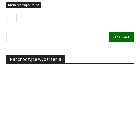
Kuria Metropolitalna
SZUKAJ
Nadchodzące wydarzenia
Informacja dot. funkcjonowania Sądu
Metropolitalnego