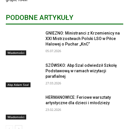
PODOBNE ARTYKUŁY
GNIEZNO: Ministranci z Krzemienicy na
XXI Mistrzostwach Polski LSO w Piłce
Halowej o Puchar „KnC”
05.07.2026
Wiadomości
SZÓWSKO: Abp Szal odwiedził Szkołę
Podstawową w ramach wizytacji
parafialnej
27.03.2026
Abp Adam Szal
HERMANOWICE: Feriowe warsztaty
artystyczne dla dzieci i młodzieży
23.02.2026
Wiadomości