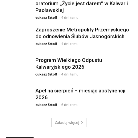
oratorium „Życie jest darem” w Kalwarii
Pacławskiej
Łukasz Sztolf
-
4 dni temu
Zaproszenie Metropolity Przemyskiego
do odnowienia Ślubów Jasnogórskich
Łukasz Sztolf
-
4 dni temu
Program Wielkiego Odpustu
Kalwaryjskiego 2026
Łukasz Sztolf
-
4 dni temu
Apel na sierpień – miesiąc abstynencji
2026
Łukasz Sztolf
-
6 dni temu
Załaduj więcej