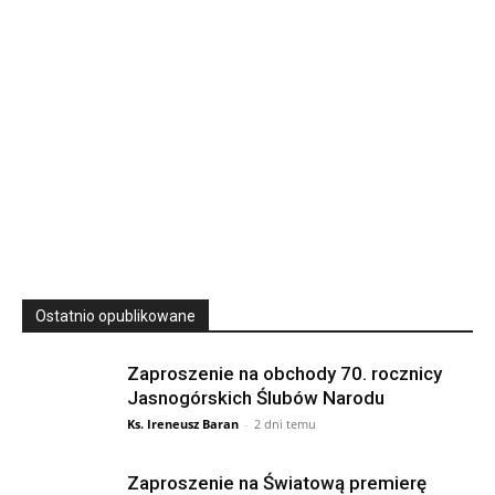
23
SIERPNIA, 2026
23 Niedz., 2026 00:00
Ostatnio opublikowane
Zaproszenie na obchody 70. rocznicy
Jasnogórskich Ślubów Narodu
Ks. Ireneusz Baran
-
2 dni temu
Zaproszenie na Światową premierę