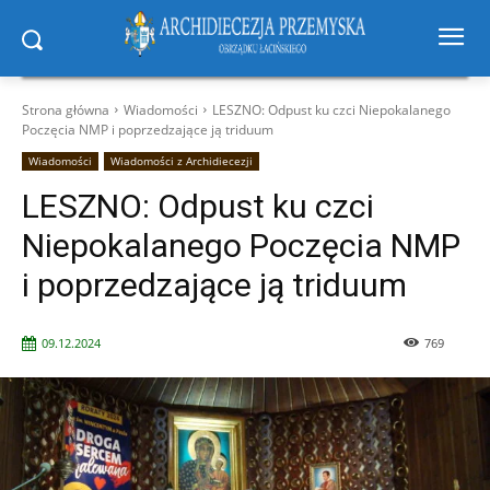
Strona główna
Wiadomości
LESZNO: Odpust ku czci Niepokalanego
Poczęcia NMP i poprzedzające ją triduum
Wiadomości
Wiadomości z Archidiecezji
LESZNO: Odpust ku czci
Niepokalanego Poczęcia NMP
i poprzedzające ją triduum
09.12.2024
769