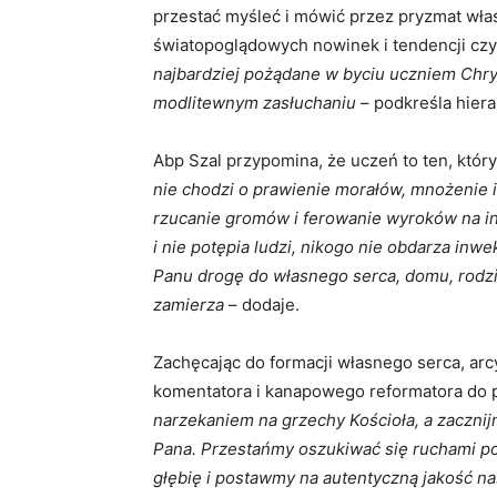
przestać myśleć i mówić przez pryzmat wła
światopoglądowych nowinek i tendencji czy 
najbardziej pożądane w byciu uczniem Chrys
modlitewnym zasłuchaniu
– podkreśla hiera
Abp Szal przypomina, że uczeń to ten, który
nie chodzi o prawienie morałów, mnożenie
rzucanie gromów i ferowanie wyroków na i
i nie potępia ludzi, nikogo nie obdarza inw
Panu drogę do własnego serca, domu, rodzin
zamierza
– dodaje.
Zachęcając do formacji własnego serca, arcy
komentatora i kanapowego reformatora do p
narzekaniem na grzechy Kościoła, a zaczn
Pana. Przestańmy oszukiwać się ruchami p
głębię i postawmy na autentyczną jakość n