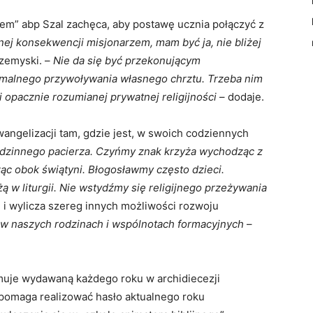
zem” abp Szal zachęca, aby postawę ucznia połączyć z
nej konsekwencji misjonarzem, mam być ja, nie bliżej
rzemyski. –
Nie da się być przekonującym
ormalnego przywoływania własnego chrztu. Trzeba nim
 opacznie rozumianej prywatnej religijności
– dodaje.
angelizacji tam, gdzie jest, w swoich codziennych
dzinnego pacierza. Czyńmy znak krzyża wychodząc z
c obok świątyni. Błogosławmy często dzieci.
 w liturgii. Nie wstydźmy się religijnego przeżywania
 i wylicza szereg innych możliwości rozwoju
 w naszych rodzinach i wspólnotach formacyjnych
–
muje wydawaną każdego roku w archidiecezji
pomaga realizować hasło aktualnego roku