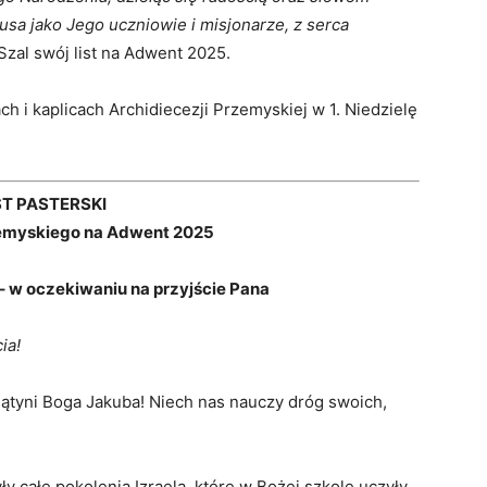
zusa jako Jego uczniowie i misjonarze, z serca
zal swój list na Adwent 2025.
ch i kaplicach Archidiecezji Przemyskiej w 1. Niedzielę
ST PASTERSKI
zemyskiego na Adwent 2025
– w oczekiwaniu na przyjście Pana
ia!
ątyni Boga Jakuba! Niech nas nauczy dróg swoich,
y całe pokolenia Izraela, które w Bożej szkole uczyły