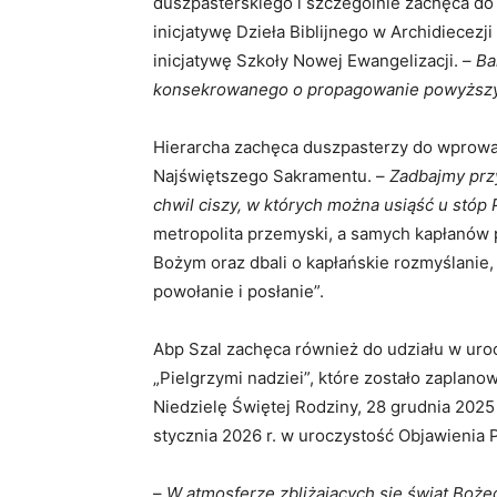
duszpasterskiego i szczególnie zachęca do 
inicjatywę Dzieła Biblijnego w Archidiecezj
inicjatywę Szkoły Nowej Ewangelizacji. –
Ba
konsekrowanego o propagowanie powyższ
Hierarcha zachęca duszpasterzy do wprowad
Najświętszego Sakramentu. –
Zadbajmy przy
chwil ciszy, w których można usiąść u stóp
metropolita przemyski, a samych kapłanów p
Bożym oraz dbali o kapłańskie rozmyślanie,
powołanie i posłanie”.
Abp Szal zachęca również do udziału w ur
„Pielgrzymi nadziei”, które zostało zaplan
Niedzielę Świętej Rodziny, 28 grudnia 2025 
stycznia 2026 r. w uroczystość Objawienia 
–
W atmosferze zbliżających się świąt Boże