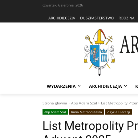
czwartek, 6 sierpnia, 2026
ARCHIDIECEZJA
DUSZPASTERSTWO
RODZINA
WYDARZENIA
ARCHIDIECEZJA
K
Strona główna
Abp Adam Szal
List Metropolity Prz
Abp Adam Szal
Kuria Metropolitalna
Z życia Diecezji
List Metropolity 