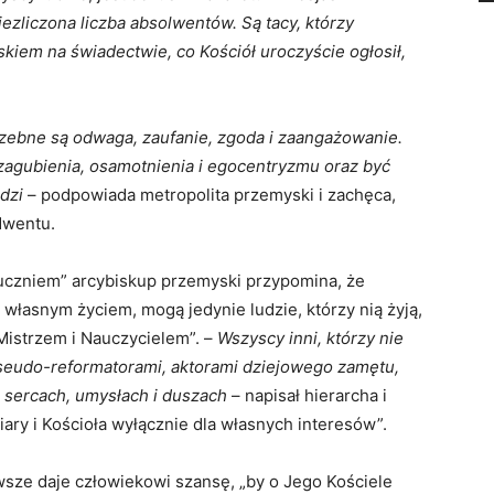
iezliczona liczba absolwentów. Są tacy, którzy
skiem na świadectwie, co Kościół uroczyście ogłosił,
rzebne są odwaga, zaufanie, zgoda i zaangażowanie.
zagubienia, osamotnienia i egocentryzmu oraz być
dzi
– podpowiada metropolita przemyski i zachęca,
dwentu.
czniem” arcybiskup przemyski przypomina, że
 własnym życiem, mogą jedynie ludzie, którzy nią żyją,
Mistrzem i Nauczycielem”. –
Wszyscy inni, którzy nie
 pseudo-reformatorami, aktorami dziejowego zamętu,
 sercach, umysłach i duszach
– napisał hierarcha i
ry i Kościoła wyłącznie dla własnych interesów”.
wsze daje człowiekowi szansę, „by o Jego Kościele