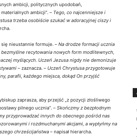
snych ambicji, politycznych upodobań,
materialnych ambicji”. –
Tego, co najcenniejsze i
tusa trzeba osobiście szukać w adoracyjnej ciszy i
rcha.
 się nieustannie formuje. –
Na drodze formacji ucznia
 i bezmyślne recytowania nowych form modlitewnych,
naczej myślących. Uczeń Jezusa nigdy nie demonizuje
ektywami
– zaznacza. –
Uczeń Chrystusa przygotowuje
y, parafii, każdego miejsca, dokąd On przyjść
biskup zaprasza, aby przejść „z pozycji złośliwego
ostawy pilnego ucznia”. –
Skończmy z bezpłodnym
ijmy przyprowadzać innych do obecnego pośród nas
ozorowanymi i rozdmuchanymi akcjami, a wypłyńmy na
aszego chrześcijaństwa
– napisał hierarcha.