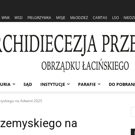
WNK
WSD
PIELGRZYMKA
MISJE
MŁODZIEŻ
CARITAS
LSO
NIEDZ
URIA
SĄD
INSTYTUCJE
PARAFIE
DO POBRAN
emyskiego na Adwent 2025
Przemyskiego na