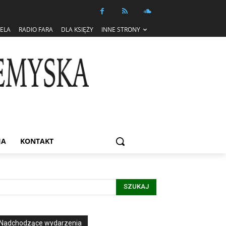
IELA
RADIO FARA
DLA KSIĘŻY
INNE STRONY
IA
KONTAKT
SZUKAJ
Nadchodzące wydarzenia