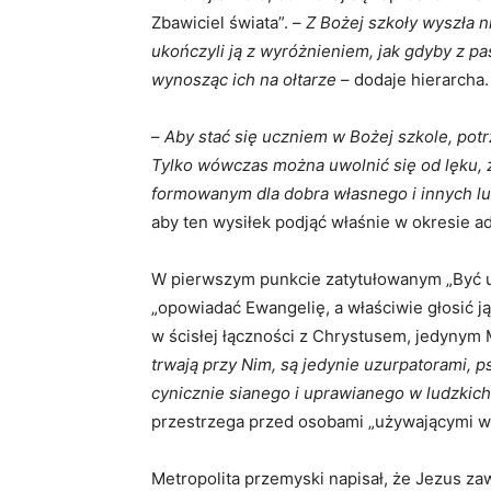
Zbawiciel świata”. –
Z Bożej szkoły wyszła n
ukończyli ją z wyróżnieniem, jak gdyby z pa
wynosząc ich na ołtarze
– dodaje hierarcha.
–
Aby stać się uczniem w Bożej szkole, pot
Tylko wówczas można uwolnić się od lęku, 
formowanym dla dobra własnego i innych lu
aby ten wysiłek podjąć właśnie w okresie a
W pierwszym punkcie zatytułowanym „Być u
„opowiadać Ewangelię, a właściwie głosić ją
w ścisłej łączności z Chrystusem, jedynym 
trwają przy Nim, są jedynie uzurpatorami,
cynicznie sianego i uprawianego w ludzkich
przestrzega przed osobami „używającymi wia
Metropolita przemyski napisał, że Jezus za