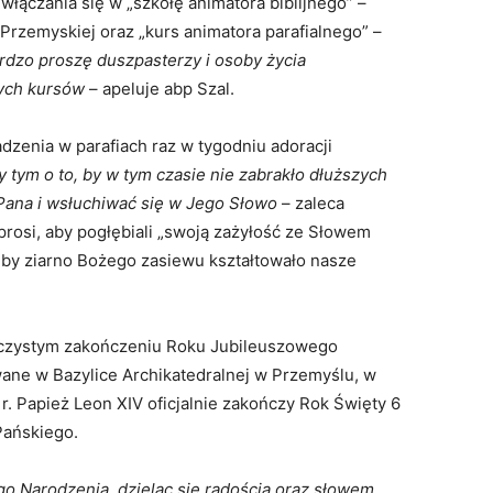
włączania się w „szkołę animatora biblijnego” –
i Przemyskiej oraz „kurs animatora parafialnego” –
rdzo proszę duszpasterzy i osoby życia
ych kursów
– apeluje abp Szal.
zenia w parafiach raz w tygodniu adoracji
 tym o to, by w tym czasie nie zabrakło dłuższych
 Pana i wsłuchiwać się w Jego Słowo
– zaleca
rosi, aby pogłębiali „swoją zażyłość ze Słowem
 by ziarno Bożego zasiewu kształtowało nasze
oczystym zakończeniu Roku Jubileuszowego
owane w Bazylice Archikatedralnej w Przemyślu, w
r. Papież Leon XIV oficjalnie zakończy Rok Święty 6
Pańskiego.
go Narodzenia, dzieląc się radością oraz słowem