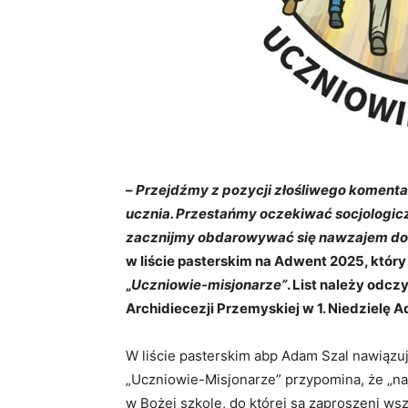
–
Przejdźmy z pozycji złośliwego komenta
ucznia. Przestańmy oczekiwać socjologic
zacznijmy obdarowywać się nawzajem d
w liście pasterskim na Adwent 2025, któr
„
Uczniowie-misjonarze”
. List należy odcz
Archidiecezji Przemyskiej w 1. Niedzielę Ad
W liście pasterskim abp Adam Szal nawiązu
„Uczniowie-Misjonarze” przypomina, że „
w Bożej szkole, do której są zaproszeni wsz