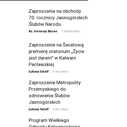
Zaproszenie na obchody
70. rocznicy Jasnogórskich
Ślubów Narodu
Ks. Ireneusz Baran
-
1 dzień temu
Zaproszenie na Światową
premierę oratorium „Życie
jest darem” w Kalwarii
Pacławskiej
Łukasz Sztolf
-
3 dni temu
Zaproszenie Metropolity
Przemyskiego do
odnowienia Ślubów
Jasnogórskich
Łukasz Sztolf
-
3 dni temu
Program Wielkiego
Odpustu Kalwaryjskiego