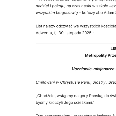
nadziei i pokoju, na czas nauki w szkole Je
wszystkim błogosławię
– kończy abp Adam S
List należy odczytać we wszystkich kościoła
Adwentu, tj. 30 listopada 2025 r.
LI
Metropolity Pr
Uczniowie-misjonarze
Umiłowani w Chrystusie Panu, Siostry i Brac
„Chodźcie, wstąpmy na górę Pańską, do świ
byśmy kroczyli Jego ścieżkami.”
Tym zaproszeniem i proroctwem Izajasza żył