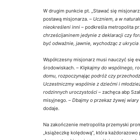
W drugim punkcie pt. „Stawać się misjonar
postawą misjonarza. –
Uczniem, a w natural
nieokreśleni inni
– podkreśla metropolita p
chrześcijaninem jedynie z deklaracji czy f
być odważnie, jawnie, wychodząc z ukrycia i
Współczesny misjonarz musi nauczyć się ew
środowiskach. –
Klękajmy do wspólnego, ro
domu, rozpoczynając podróż czy przechodzą
Uczestniczmy wspólnie z dziećmi i młodzieżą
rodzinnych uroczystości
– zachęca abp Szal
misyjnego. –
Dbajmy o przekaz żywej wiary
dodaje.
Na zakończenie metropolita przemyski pro
„książeczkę kolędową”, która każdorazowo 