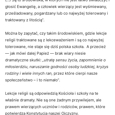
głosić Ewangelię, a człowiek wierzący jest wyśmiewany,
prześladowany, pogardzany lub co najwyżej tolerowany i
traktowany z litością”.
Można by zapytać, czy takim środowiskiem, gdzie lekcje
religii traktowane są z lekceważeniem i są co najwyżej
tolerowane, nie staje się dziś polska szkoła. A przecież
— jak mówi dalej Papież — brak wiary niesie
dramatyczne skutki:
„utratę sensu życia, zapomnienie o
miłosierdziu, naruszanie godności osoby ludzkiej, kryzys
rodziny i wiele innych ran,
przez które cierpi nasze
społeczeństwo – i to niemało”.
Lekcje religii są odpowiedzią Kościoła i szkoły na te
właśnie dramaty. Nie są one żadnym przywilejem, ale
prawem wierzących uczniów i rodziców, prawem, które
potwierdza Konstytucja naszej Ojczyzny.