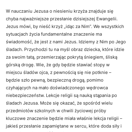
W nauczaniu Jezusa o niesieniu krzyża znajduje się
chyba najważniejsze przesłanie dzisiejszej Ewangelii.
Jezus mówi, by nieść krzyż „idąc za Nim”. We wszystkich
sytuacjach życia fundamentalne znaczenie ma
świadomość, że jest z nami Jezus. Idziemy z Nim po Jego
śladach. Przychodzi tu na myśl obraz dziecka, które idzie
za swoim tatą, przemierzając pokrytą śniegiem, śliską
górską drogę. Wie, że gdy będzie stawiać stopy w
miejscu śladów ojca, z pewnością się nie potknie –
będzie szło pewną, bezpieczną drogą, pomimo
czyhających na mało doświadczonego wędrowca
niebezpieczeństw. Lekcje religii są nauką stąpania po
śladach Jezusa. Może się okazać, że spośród wielu
przedmiotów szkolnych w chwili życiowej próby
kluczowe znaczenie będzie miała właśnie lekcja religii –
jakieś przesłanie zapamiętane w sercu, które doda siły i