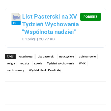
List Pasterski na XV
POBIERZ
Tydzień Wychowania
"Wspólnota nadziei"
1 plik(i)
20.77 KB
TAGS
katechceza
List pasterski
nauczyciele
opiekunowie
religia
rodzice
szkoła
Tydzień Wychowania
WNK
wychowawcy
Wydział Nauki Katolickiej