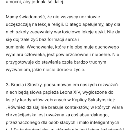
umocni, aby jednak iść dalej.
Mamy świadomość, że nie wszyscy uczniowie
uczęszczają na lekcje religii. Dlatego apelujemy, aby dla
nich szkoły zapewniały wartościowe lekcje etyki. Nie da
się dojrzale żyć bez formacji serca i
sumienia. Wychowanie, które nie obejmuje duchowego
wymiaru człowieka, jest powierzchowne i niepełne. Nie
przygotowuje do stawiania czoła bardzo trudnym
wyzwaniom, jakie niesie dorosłe życie.
3. Bracia i Siostry, podsumowaniem naszych rozważań
niech będą słowa papieża Leona XIV, wygłoszone do
księży kardynałów zebranych w Kaplicy Sykstyńskiej:
„Również dzisiaj nie brakuje kontekstów, w których wiara
chrześcijańska jest uważana za coś absurdalnego,
przeznaczonego dla osób słabych i mało inteligentnych
(…) Są to środowiska, w których nie jest łatwo świadczyć i