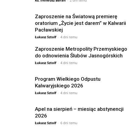
Ks. Ireneusz Baran
-
2 dni temu
Zaproszenie na Światową premierę
oratorium „Życie jest darem” w Kalwarii
Pacławskiej
Łukasz Sztolf
-
4 dni temu
Zaproszenie Metropolity Przemyskiego
do odnowienia Ślubów Jasnogórskich
Łukasz Sztolf
-
4 dni temu
Program Wielkiego Odpustu
Kalwaryjskiego 2026
Łukasz Sztolf
-
4 dni temu
Apel na sierpień – miesiąc abstynencji
2026
Łukasz Sztolf
-
6 dni temu