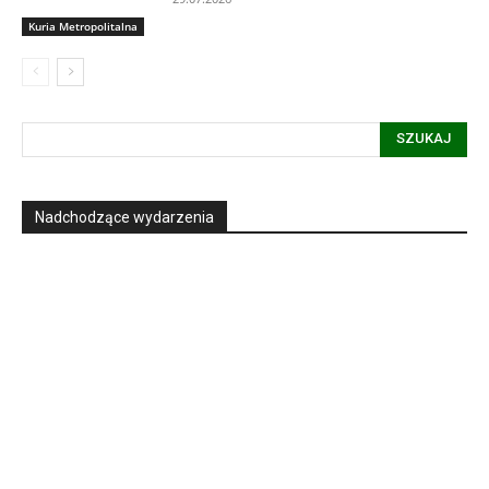
Kuria Metropolitalna
SZUKAJ
Nadchodzące wydarzenia
Informacja dot. funkcjonowania Sądu
Metropolitalnego