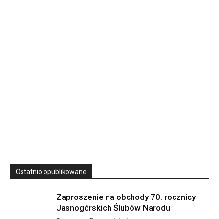
Rekolekcje kapłańskie w WSD Przemyśl – Seria III
Wyższe Seminarium Duchowne,
ul. Zamkowa 5 Przemyśl,
podkarpackie 37-700 Polska
23
SIERPNIA, 2026
23 Niedz., 2026 00:00
Ostatnio opublikowane
Zaproszenie na obchody 70. rocznicy
Jasnogórskich Ślubów Narodu