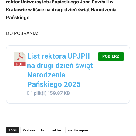
rektor Uniwersytetu Papieskiego Jana Pawła II w
Krakowie w liście na drugi dzień świąt Narodzenia
Pańskiego.
DO POBRANIA:
List rektora UPJPII
POBIERZ
na drugi dzień świąt
Narodzenia
Pańskiego 2025
1 plik(i)
159.87 KB
TAGS
Kraków
list
rektor
św. Szczepan