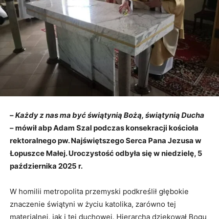
–
Każdy z nas ma być świątynią Bożą, świątynią Ducha
– mówił abp Adam Szal podczas konsekracji kościoła
rektoralnego pw.
Naj
świętszego Serca Pana Jezusa w
Łopuszce Małej. Uroczystość odbyła się w niedzielę, 5
października 2025 r.
W homilii metropolita przemyski podkreślił głębokie
znaczenie świątyni w życiu katolika, zarówno tej
materialnej, jak i tej duchowej. Hierarcha dziękował Bogu