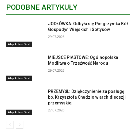
PODOBNE ARTYKUŁY
JODŁÓWKA: Odbyła się Pielgrzymka Kół
Gospodyń Wiejskich i Sołtysów
29.07.2026
Abp Adam Szal
MIEJSCE PIASTOWE: Ogólnopolska
Modlitwa o Trzeźwość Narodu
29.07.2026
Abp Adam Szal
PRZEMYŚL: Dziękczynienie za posługę
bp. Krzysztofa Chudzio w archidiecezji
przemyskiej
27.07.2026
Abp Adam Szal