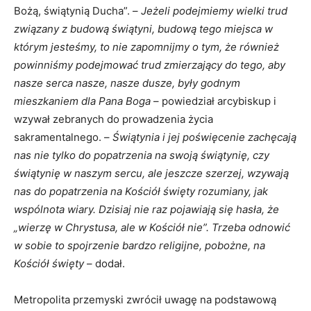
Bożą, świątynią Ducha”. –
Jeżeli podejmiemy wielki trud
związany z budową świątyni, budową tego miejsca w
którym jesteśmy, to nie zapomnijmy o tym, że również
powinniśmy podejmować trud zmierzający do tego, aby
nasze serca nasze, nasze dusze, były godnym
mieszkaniem dla Pana Boga
– powiedział arcybiskup i
wzywał zebranych do prowadzenia życia
sakramentalnego. –
Świątynia i jej poświęcenie zachęcają
nas nie tylko do popatrzenia na swoją świątynię, czy
świątynię w naszym sercu, ale jeszcze szerzej, wzywają
nas do popatrzenia na Kościół święty rozumiany, jak
wspólnota wiary. Dzisiaj nie raz pojawiają się hasła, że
„wierzę w Chrystusa, ale w Kościół nie”. Trzeba odnowić
w sobie to spojrzenie bardzo religijne, pobożne, na
Kościół święty
– dodał.
Metropolita przemyski zwrócił uwagę na podstawową