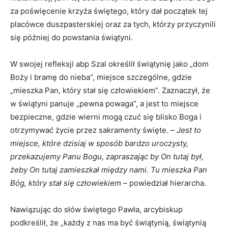
za poświęcenie krzyża świętego, który dał początek tej
placówce duszpasterskiej oraz za tych, którzy przyczynili
się później do powstania świątyni.
W swojej refleksji abp Szal określił świątynię jako „dom
Boży i bramę do nieba”, miejsce szczególne, gdzie
„mieszka Pan, który stał się człowiekiem”. Zaznaczył, że
w świątyni panuje „pewna powaga”, a jest to miejsce
bezpieczne, gdzie wierni mogą czuć się blisko Boga i
otrzymywać życie przez sakramenty święte. –
Jest to
miejsce, które dzisiaj w sposób bardzo uroczysty,
przekazujemy Panu Bogu, zapraszając by On tutaj był,
żeby On tutaj zamieszkał między nami. Tu mieszka Pan
Bóg, który stał się człowiekiem
– powiedział hierarcha.
Nawiązując do słów świętego Pawła, arcybiskup
podkreślił, że „każdy z nas ma być świątynią, świątynią