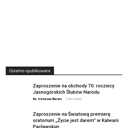
23
SIERPNIA, 2026
23 Niedz., 2026 00:00
Ostatnio opublikowane
Zaproszenie na obchody 70. rocznicy
Jasnogórskich Ślubów Narodu
Ks. Ireneusz Baran
-
3 dni temu
Zaproszenie na Światową premierę
oratorium „Życie jest darem” w Kalwarii
Pacławskiej