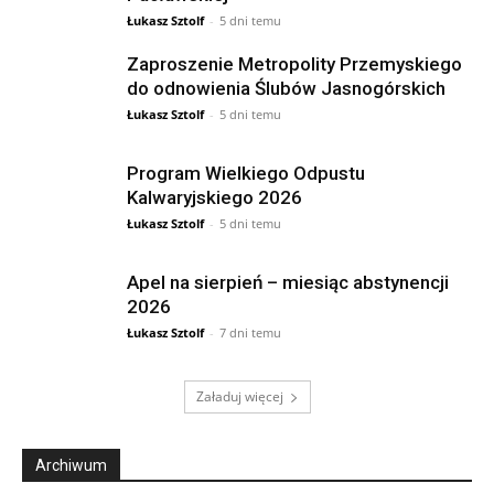
Łukasz Sztolf
-
5 dni temu
Zaproszenie Metropolity Przemyskiego
do odnowienia Ślubów Jasnogórskich
Łukasz Sztolf
-
5 dni temu
Program Wielkiego Odpustu
Kalwaryjskiego 2026
Łukasz Sztolf
-
5 dni temu
Apel na sierpień – miesiąc abstynencji
2026
Łukasz Sztolf
-
7 dni temu
Załaduj więcej
Archiwum