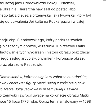
tki Bożej jako Orędowniczki Pokoju i Nadziei,
 Ukrainie. Hierarcha nawiązał do postaci abp.
go tak z diecezją przemyska, jak i lwowską, który był
się do utrwalenia Jej kultu na Podkarpaciu i w całej
zaju abp. Sierakowskiego, który podczas swoich
ę o czczonym obrazie, wizerunku lub rzeźbie Matki
notowanie tych wydarzeń i historii obrazu oraz zlecał
 jego zasług arcybiskup wymienił koronacje obrazu
 oraz obrazu w Rzeszowie.
Dominikanów, która nastąpiła w zaborze austriackim,
owny charakter figury Matki Bożej z kościoła ojców
ako Matka Boża Jackowa w przemyskiej Bazylice
 przemyski i zwrócił uwagę na koronację obrazu Matki
jsce 15 lipca 1776 roku. Obraz ten, namalowany w 1598