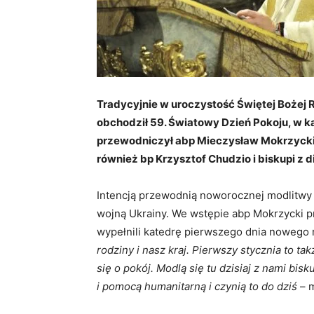
Tradycyjnie w uroczystość Świętej Bożej Rod
obchodził 59. Światowy Dzień Pokoju, w ka
przewodniczył abp Mieczysław Mokrzycki, 
również bp Krzysztof Chudzio i biskupi z d
Intencją przewodnią noworocznej modlitwy b
wojną Ukrainy. We wstępie abp Mokrzycki pr
wypełnili katedrę pierwszego dnia nowego 
rodziny i nasz kraj. Pierwszy stycznia to t
się o pokój. Modlą się tu dzisiaj z nami bis
i pomocą humanitarną i czynią to do dziś
– m