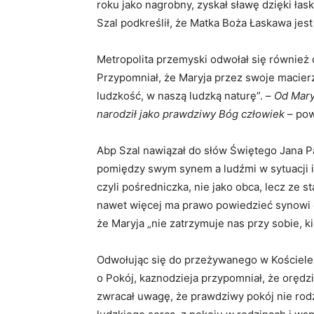
roku jako nagrobny, zyskał sławę dzięki ła
Szal podkreślił, że Matka Boża Łaskawa jest
Metropolita przemyski odwołał się również d
Przypomniał, że Maryja przez swoje macier
ludzkość, w naszą ludzką naturę”. –
Od Mary
narodził jako prawdziwy Bóg człowiek
– pow
Abp Szal nawiązał do słów Świętego Jana Paw
pomiędzy swym synem a ludźmi w sytuacji i
czyli pośredniczka, nie jako obca, lecz ze 
nawet więcej ma prawo powiedzieć synowi o 
że Maryja „nie zatrzymuje nas przy sobie, k
Odwołując się do przeżywanego w Kościel
o Pokój, kaznodzieja przypomniał, że orędzi
zwracał uwagę, że prawdziwy pokój nie rodził