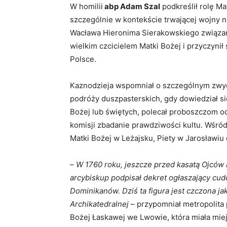
W homilii
abp Adam Szal
podkreślił rolę Ma
szczególnie w kontekście trwającej wojny na
Wacława Hieronima Sierakowskiego związane
wielkim czcicielem Matki Bożej i przyczynił 
Polsce.
Kaznodzieja wspomniał o szczególnym zwyc
podróży duszpasterskich, gdy dowiedział si
Bożej lub świętych, polecał proboszczom od
komisji zbadanie prawdziwości kultu. Wśród
Matki Bożej w Leżajsku, Piety w Jarosławiu
–
W 1760 roku, jeszcze przed kasatą Ojców 
arcybiskup podpisał dekret ogłaszający cud
Dominikanów. Dziś ta figura jest czczona j
Archikatedralnej
– przypomniał metropolita
Bożej Łaskawej we Lwowie, która miała mie