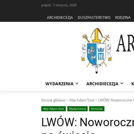
piątek, 7 sierpnia, 2026
ARCHIDIECEZJA
DUSZPASTERSTWO
RODZINA
WYDARZENIA
ARCHIDIECEZJA
K
Strona główna
Abp Adam Szal
LWÓW: Noworoczna mo
Abp Adam Szal
Wydarzenia
Minione
LWÓW: Noworoczn