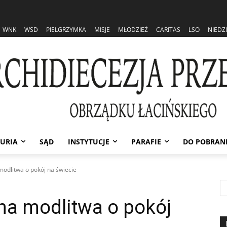
WNK
WSD
PIELGRZYMKA
MISJE
MŁODZIEŻ
CARITAS
LSO
NIEDZ
URIA
SĄD
INSTYTUCJE
PARAFIE
DO POBRAN
dlitwa o pokój na świecie
a modlitwa o pokój