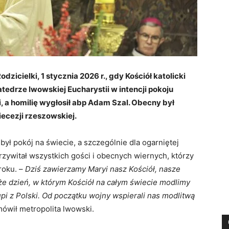
zicielki, 1 stycznia 2026 r., gdy Kościół katolicki
tedrze lwowskiej Eucharystii w intencji pokoju
a homilię wygłosił abp Adam Szal. Obecny był
iecezji rzeszowskiej.
ył pokój na świecie, a szczególnie dla ogarniętej
zywitał wszystkich gości i obecnych wiernych, którzy
roku. –
Dziś zawierzamy Maryi nasz Kościół, nasze
akże dzień, w którym Kościół na całym świecie modlimy
kupi z Polski. Od początku wojny wspierali nas modlitwą
ówił metropolita lwowski.