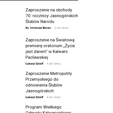
Zaproszenie na obchody
70. rocznicy Jasnogórskich
Ślubów Narodu
Ks. Ireneusz Baran
-
2 dni temu
Zaproszenie na Światową
premierę oratorium „Życie
jest darem” w Kalwarii
Pacławskiej
Łukasz Sztolf
-
4 dni temu
Zaproszenie Metropolity
Przemyskiego do
odnowienia Ślubów
Jasnogórskich
Łukasz Sztolf
-
4 dni temu
Program Wielkiego
Odpustu Kalwaryjskiego