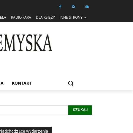
IELA
RADIO FARA
DLA KSIĘŻY
INNE STRONY
IA
KONTAKT
SZUKAJ
Nadchodzące wydarzenia