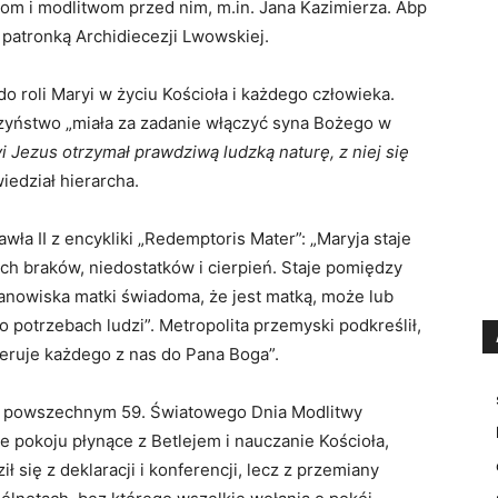
skom i modlitwom przed nim, m.in. Jana Kazimierza. Abp
 patronką Archidiecezji Lwowskiej.
o roli Maryi w życiu Kościoła i każdego człowieka.
zyństwo „miała za zadanie włączyć syna Bożego w
i Jezus otrzymał prawdziwą ludzką naturę, z niej się
iedział hierarcha.
ła II z encykliki „Redemptoris Mater”: „Maryja staje
ch braków, niedostatków i cierpień. Staje pomiędzy
stanowiska matki świadoma, że jest matką, może lub
potrzebach ludzi”. Metropolita przemyski podkreślił,
ieruje każdego z nas do Pana Boga”.
e powszechnym 59. Światowego Dnia Modlitwy
e pokoju płynące z Betlejem i nauczanie Kościoła,
 się z deklaracji i konferencji, lecz z przemiany