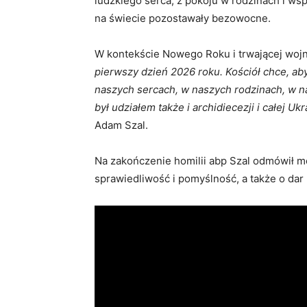
ludzkiego serca, z pokoju w rodzinach i ws
na świecie pozostawały bezowocne.
W kontekście Nowego Roku i trwającej wojny
pierwszy dzień 2026 roku. Kościół chce, ab
naszych sercach, w naszych rodzinach, w n
był udziałem także i archidiecezji i całej Uk
Adam Szal.
Na zakończenie homilii abp Szal odmówił mo
sprawiedliwość i pomyślność, a także o da