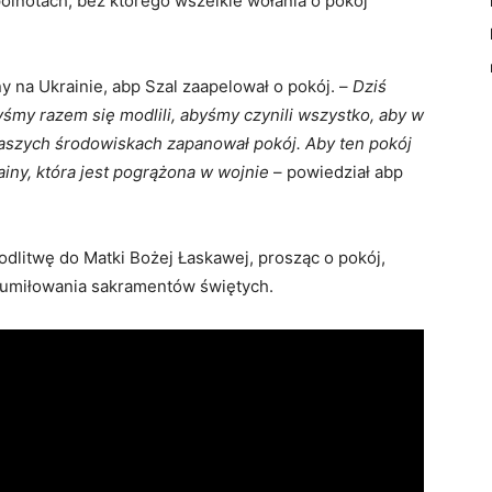
pólnotach, bez którego wszelkie wołania o pokój
 na Ukrainie, abp Szal zaapelował o pokój. –
Dziś
yśmy razem się modlili, abyśmy czynili wszystko, aby w
aszych środowiskach zapanował pokój. Aby ten pokój
rainy, która jest pogrążona w wojnie
– powiedział abp
dlitwę do Matki Bożej Łaskawej, prosząc o pokój,
r umiłowania sakramentów świętych.