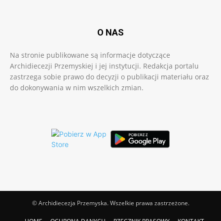
O NAS
Na stronie publikowane są informacje dotyczące
Archidiecezji Przemyskiej i jej instytucji. Redakcja portalu
zastrzega sobie prawo do decyzji o publikacji materiału oraz
do dokonywania w nim wszelkich zmian.
© Archidiecezja Przemyska. Wszelkie prawa zastrzeżone.