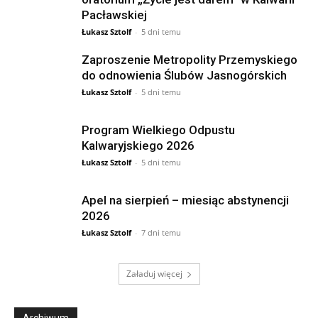
Pacławskiej
Łukasz Sztolf
-
5 dni temu
Zaproszenie Metropolity Przemyskiego
do odnowienia Ślubów Jasnogórskich
Łukasz Sztolf
-
5 dni temu
Program Wielkiego Odpustu
Kalwaryjskiego 2026
Łukasz Sztolf
-
5 dni temu
Apel na sierpień – miesiąc abstynencji
2026
Łukasz Sztolf
-
7 dni temu
Załaduj więcej
Archiwum