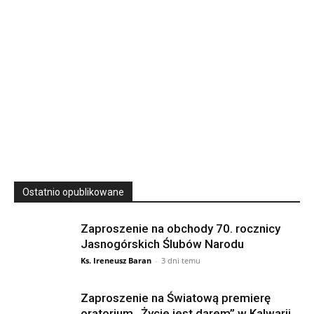
23
SIERPNIA, 2026
23 Niedz., 2026 00:00
Ostatnio opublikowane
Zaproszenie na obchody 70. rocznicy
Jasnogórskich Ślubów Narodu
Ks. Ireneusz Baran
-
3 dni temu
Zaproszenie na Światową premierę
oratorium „Życie jest darem” w Kalwarii