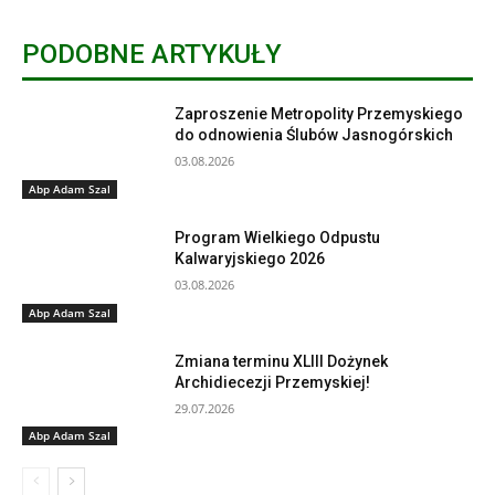
PODOBNE ARTYKUŁY
Zaproszenie Metropolity Przemyskiego
do odnowienia Ślubów Jasnogórskich
03.08.2026
Abp Adam Szal
Program Wielkiego Odpustu
Kalwaryjskiego 2026
03.08.2026
Abp Adam Szal
Zmiana terminu XLIII Dożynek
Archidiecezji Przemyskiej!
29.07.2026
Abp Adam Szal