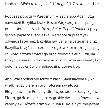
kapłan. –
Miało to miejsce 20 lutego 2017 roku
– dodaje.
Podczas pobytu w Wiecznym Mieście abp Adam Szal
nawiedził Bazylikę Matki Bożej Większej, modląc się
przed obrazem Matki Bożej
Salus Populi Romani i
przy
grobie papieża Franciszka. Metropolita przemyski
odwiedził również Bazylikę św. Jana na Lateranie oraz
Bazylikę Krzyża Jerozolimskiego, w którym znajdują się
relikwie Krzyża Świętego oraz relikwie
Patibulum
, na
którym umierał ukrzyżowany wraz z Jezusem święty Łotr,
jeden z patronów archidiecezji przemyskiej.
Abp Szal spotkał się także z kard. Stanisławem Ryłko,
wielkim czcicielem i promotorem świętości
Błogosławionej Rodziny Ulmów, odwiedził Bazylikę św.
Piotra, gdzie modlił się przy grobie św. Jana Pawła II i w
kaplicy św. Józefa oraz św. Piusa X. Kolejnym miejscem