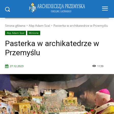
Strona główna
Abp Adam Szal
Pasterka w archikatedrze w Przemyślu
Abp Adam Szal
Minione
Pasterka w archikatedrze w
Przemyślu
27.12.2023
1139