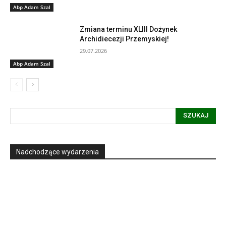
Abp Adam Szal
Zmiana terminu XLIII Dożynek
Archidiecezji Przemyskiej!
29.07.2026
Abp Adam Szal
SZUKAJ
Nadchodzące wydarzenia
Informacja dot. funkcjonowania Sądu
Metropolitalnego