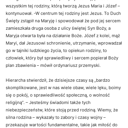
wszystkim tej rodziny, którą tworzą Jezus Maria i Józef –
kontynuował. -W centrum tej rodziny jest Jezus. To Duch
Święty zstąpił na Maryję i spowodował że pod jej sercem
zamieszkała druga osoba z ulicy świętej Syn Boży, a
Maryja otwarta była na działanie Boże. Józef z kolei, mąż
Maryi, dał Jezusowi schronienie, utrzymanie, wprowadzał
go w tajniki ludzkiego życia, to opiekun rodziny, to
człowiek, który był sprawiedliwy i sercem popierał Boży
plan zbawienia – mówił ordynariusz przemyski.
Hierarcha stwierdził, że dzisiejsze czasy są „bardzo
skomplikowane, jest w nas wiele obaw, wiele lęku, boimy
się o pokój, o sprawiedliwość społeczną, o wolność
religijną”. – Jesteśmy świadomi także tych
niebezpieczeństw, które stoją przed rodziną. Wiemy, że
silna rodzina – wykazały to zabory i czasy wojny –
przekazuje wartości fundamentalne, takie jak miłość do