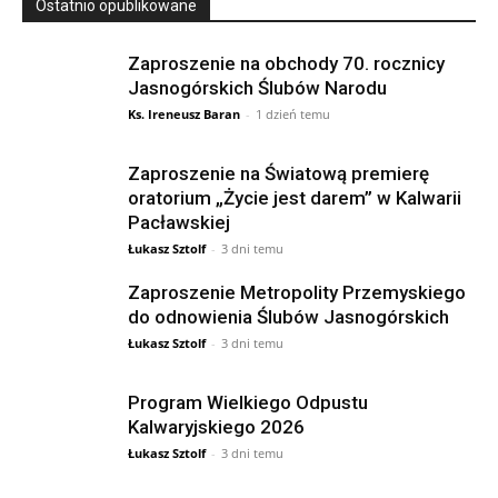
Ostatnio opublikowane
Zaproszenie na obchody 70. rocznicy
Jasnogórskich Ślubów Narodu
Ks. Ireneusz Baran
-
1 dzień temu
Zaproszenie na Światową premierę
oratorium „Życie jest darem” w Kalwarii
Pacławskiej
Łukasz Sztolf
-
3 dni temu
Zaproszenie Metropolity Przemyskiego
do odnowienia Ślubów Jasnogórskich
Łukasz Sztolf
-
3 dni temu
Program Wielkiego Odpustu
Kalwaryjskiego 2026
Łukasz Sztolf
-
3 dni temu