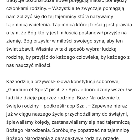
tradycje bożonarodzeniowe potęgują miłość pomiędzy
członkami rodziny. – Wszystkie te zwyczaje pomagają
nam zbliżyć się do tej tajemnicy która nazywamy
tajemnicą wcielenia. Tajemnicą której treścią jest prawda
o tym, że Bóg który jest miłością postanowił przyjść na
ziemię. Bóg przysłał w miłości swojego syna, aby ten
świat zbawił. Właśnie w taki sposób wybrał ludzką
rodzinę, by przyjść do każdego człowieka, by każdego z
nas nauczyć miłości.
Kaznodzieja przywołał słowa konstytucji soborowej
„Gaudium et Spes” pisał, że Syn Jednorodzony wszedł w
ludzkie dzieje poprzez rodzinę. Boże Narodzenie to
święto rodziny – podkreślił abp Szal. – Zapewne nieraz
już w ciągu naszego życia przychodziliśmy do świątyni,
śpiewaliśmy kolędy, zastanawialiśmy się nad tajemniczą
Bożego Narodzenia. Spróbujmy popatrzeć na tajemnicę
Bożego Narodzenia z perspektywy rodziny, przede