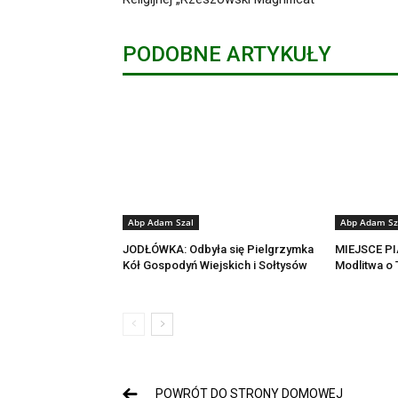
PODOBNE ARTYKUŁY
Abp Adam Szal
Abp Adam Sz
JODŁÓWKA: Odbyła się Pielgrzymka
MIEJSCE PI
Kół Gospodyń Wiejskich i Sołtysów
Modlitwa o
POWRÓT DO STRONY DOMOWEJ