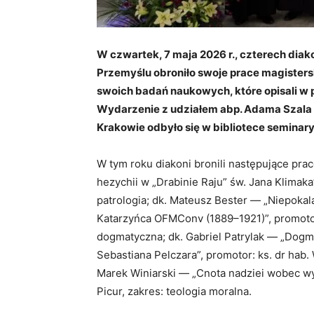
W czwartek, 7 maja 2026 r., czterech d
Przemyślu obroniło swoje prace magisters
swoich badań naukowych, które opisali w
Wydarzenie z udziałem abp. Adama Szala i
Krakowie odbyło się w bibliotece seminary
W tym roku diakoni bronili następujące pra
hezychii w „Drabinie Raju” św. Jana Klimaka”
patrologia; dk. Mateusz Bester — „Niepoka
Katarzyńca OFMConv (1889–1921)”, promotor:
dogmatyczna; dk. Gabriel Patrylak — „Dogma
Sebastiana Pelczara”, promotor: ks. dr hab.
Marek Winiarski — „Cnota nadziei wobec w
Picur, zakres: teologia moralna.