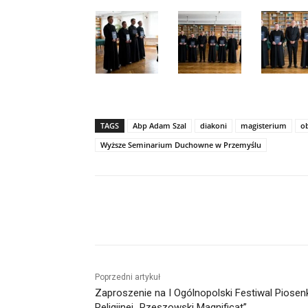
TAGS
Abp Adam Szal
diakoni
magisterium
o
Wyższe Seminarium Duchowne w Przemyślu
Udział
Poprzedni artykuł
Zaproszenie na I Ogólnopolski Festiwal Piosen
Religijnej „Rzeszowski Magnificat”