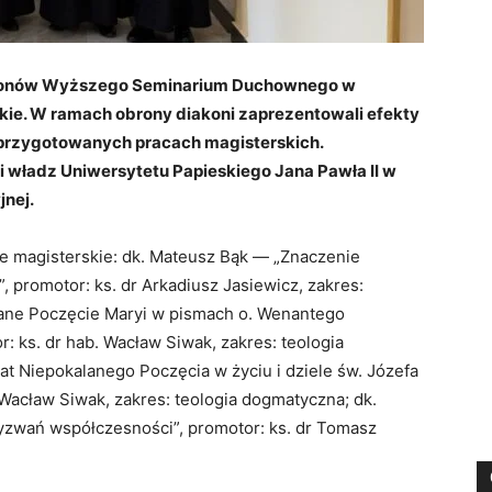
iakonów Wyższego Seminarium Duchownego w
kie. W ramach obrony diakoni zaprezentowali efekty
 przygotowanych pracach magisterskich.
 władz Uniwersytetu Papieskiego Jana Pawła II w
jnej.
ce magisterskie: dk. Mateusz Bąk — „Znaczenie
, promotor: ks. dr Arkadiusz Jasiewicz, zakres:
lane Poczęcie Maryi w pismach o. Wenantego
 ks. dr hab. Wacław Siwak, zakres: teologia
t Niepokalanego Poczęcia w życiu i dziele św. Józefa
 Wacław Siwak, zakres: teologia dogmatyczna; dk.
yzwań współczesności”, promotor: ks. dr Tomasz