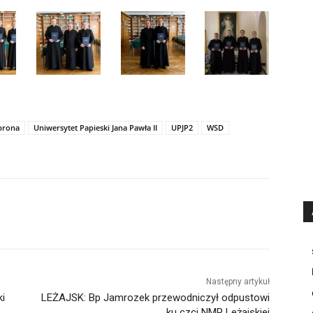
brona
Uniwersytet Papieski Jana Pawła II
UPJP2
WSD
Następny artykuł
ki
LEŻAJSK: Bp Jamrozek przewodniczył odpustowi
ku czci NMP Leżajskiej