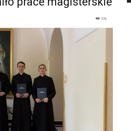
iło prace magisterskie
576