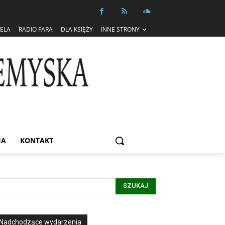
IELA
RADIO FARA
DLA KSIĘŻY
INNE STRONY
IA
KONTAKT
SZUKAJ
Nadchodzące wydarzenia