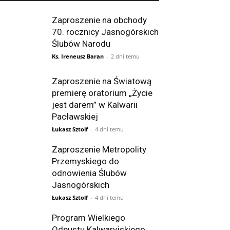
Zaproszenie na obchody
70. rocznicy Jasnogórskich
Ślubów Narodu
Ks. Ireneusz Baran
-
2 dni temu
Zaproszenie na Światową
premierę oratorium „Życie
jest darem” w Kalwarii
Pacławskiej
Łukasz Sztolf
-
4 dni temu
Zaproszenie Metropolity
Przemyskiego do
odnowienia Ślubów
Jasnogórskich
Łukasz Sztolf
-
4 dni temu
Program Wielkiego
Odpustu Kalwaryjskiego