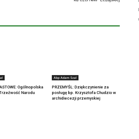
al
Abp Adam Szal
ASTOWE: Ogólnopolska
PRZEMYŚL: Dziękczynienie za
 Trzeźwość Narodu
posługę bp. Krzysztofa Chudzio w
archidiecezji przemyskiej