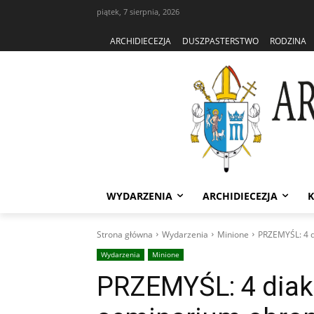
piątek, 7 sierpnia, 2026
ARCHIDIECEZJA
DUSZPASTERSTWO
RODZINA
WYDARZENIA
ARCHIDIECEZJA
K
Strona główna
Wydarzenia
Minione
PRZEMYŚL: 4 d
Wydarzenia
Minione
PRZEMYŚL: 4 dia