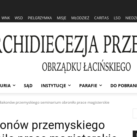
WNK
WSD
PIELGRZYMKA
MISJE
MŁODZIEŻ
CARITAS
LSO
NIEDZ
URIA
SĄD
INSTYTUCJE
PARAFIE
DO POBRAN
iakonów przemyskiego seminarium obroniło prace magisterskie
konów przemyskiego