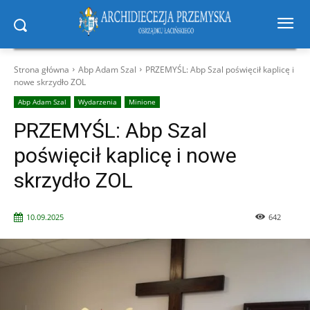
Strona główna
Abp Adam Szal
PRZEMYŚL: Abp Szal poświęcił kaplicę i
nowe skrzydło ZOL
Abp Adam Szal
Wydarzenia
Minione
PRZEMYŚL: Abp Szal
poświęcił kaplicę i nowe
skrzydło ZOL
10.09.2025
642