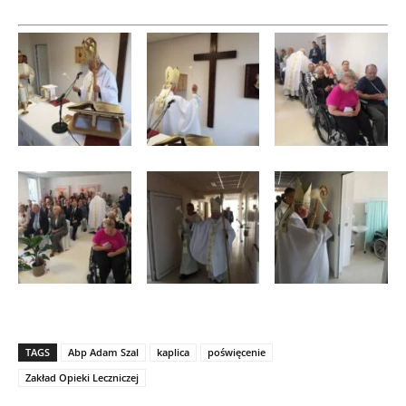
TAGS
Abp Adam Szal
kaplica
poświęcenie
Zakład Opieki Leczniczej