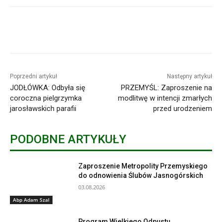
Poprzedni artykuł
Następny artykuł
JODŁÓWKA: Odbyła się
PRZEMYŚL: Zaproszenie na
coroczna pielgrzymka
modlitwę w intencji zmarłych
jarosławskich parafii
przed urodzeniem
PODOBNE ARTYKUŁY
Zaproszenie Metropolity Przemyskiego
do odnowienia Ślubów Jasnogórskich
03.08.2026
Abp Adam Szal
Program Wielkiego Odpustu