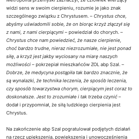
widzi sens w swoim cierpieniu, rozumie je jako znak
szczególnego związku z Chrystusem. –
Chrystus chce,
abyśmy uświadomili sobie, że on biorąc krzyż złączył się
z nami, z nami cierpiącymi
– powiedział do chorych. –
Chrystus chce nam powiedzieć, że nasze cierpienie,
choć bardzo trudne, nieraz niezrozumiałe, nie jest ponad
siłę, a krzyż jest jakby wyciosany na miarę naszych
możliwości
– pokrzepiał mieszkańców ZOL abp Szal. –
Dobrze, że medycyna postąpiła tak bardzo znacznie, że
są wynalazki, że technika leczenia, że sposób leczenia,
czy sposób towarzystwa chorym, cierpiącym jest coraz to
doskonalsze. Jest to zrozumiałe i tak trzeba czynić
–
dodał i przypomniał, że siłą ludzkiego cierpienia jest
Chrystus.
Na zakończenie abp Szal pogratulował podjętych działań
na rzecz upiększenia, powiększenia i unowocześnienia