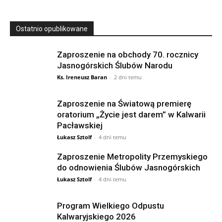
Ostatnio opublikowane
Zaproszenie na obchody 70. rocznicy
Jasnogórskich Ślubów Narodu
Ks. Ireneusz Baran
-
2 dni temu
Zaproszenie na Światową premierę
oratorium „Życie jest darem” w Kalwarii
Pacławskiej
Łukasz Sztolf
-
4 dni temu
Zaproszenie Metropolity Przemyskiego
do odnowienia Ślubów Jasnogórskich
Łukasz Sztolf
-
4 dni temu
Program Wielkiego Odpustu
Kalwaryjskiego 2026