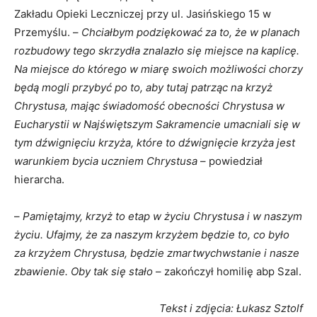
Zakładu Opieki Leczniczej przy ul. Jasińskiego 15 w
Przemyślu. –
Chciałbym podziękować za to, że w planach
rozbudowy tego skrzydła znalazło się miejsce na kaplicę.
Na miejsce do którego w miarę swoich możliwości chorzy
będą mogli przybyć po to, aby tutaj patrząc na krzyż
Chrystusa, mając świadomość obecności Chrystusa w
Eucharystii w Najświętszym Sakramencie umacniali się w
tym dźwignięciu krzyża, które to dźwignięcie krzyża jest
warunkiem bycia uczniem Chrystusa
– powiedział
hierarcha.
–
Pamiętajmy, krzyż to etap w życiu Chrystusa i w naszym
życiu. Ufajmy, że za naszym krzyżem będzie to, co było
za krzyżem Chrystusa, będzie zmartwychwstanie i nasze
zbawienie. Oby tak się stało
– zakończył homilię abp Szal.
Tekst i zdjęcia: Łukasz Sztolf