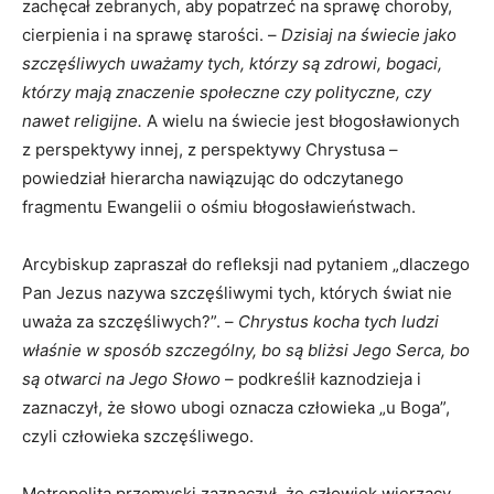
zachęcał zebranych, aby popatrzeć na sprawę choroby,
cierpienia i na sprawę starości. –
Dzisiaj na świecie jako
szczęśliwych uważamy tych, którzy są zdrowi, bogaci,
którzy mają znaczenie społeczne czy polityczne, czy
nawet religijne.
A wielu na świecie jest błogosławionych
z perspektywy innej, z perspektywy Chrystusa –
powiedział hierarcha nawiązując do odczytanego
fragmentu Ewangelii o ośmiu błogosławieństwach.
Arcybiskup zapraszał do refleksji nad pytaniem „dlaczego
Pan Jezus nazywa szczęśliwymi tych, których świat nie
uważa za szczęśliwych?”. –
Chrystus kocha tych ludzi
właśnie w sposób szczególny, bo są bliżsi Jego Serca, bo
są otwarci na Jego Słowo
– podkreślił kaznodzieja i
zaznaczył, że słowo ubogi oznacza człowieka „u Boga”,
czyli człowieka szczęśliwego.
Metropolita przemyski zaznaczył, że człowiek wierzący