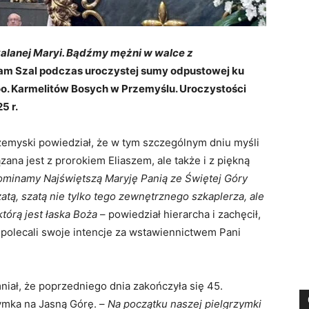
alanej Maryi. Bądźmy mężni w walce z
dam Szal podczas uroczystej sumy odpustowej ku
 oo. Karmelitów Bosych w Przemyślu. Uroczystości
5 r.
zemyski powiedział, że w tym szczególnym dniu myśli
ana jest z prorokiem Eliaszem, ale także i z piękną
ominamy Najświętszą Maryję Panią ze Świętej Góry
zatą, szatą nie tylko tego zewnętrznego szkaplerza, ale
którą jest łaska Boża
– powiedział hierarcha i zachęcił,
 polecali swoje intencje za wstawiennictwem Pani
iał, że poprzedniego dnia zakończyła się 45.
ymka na Jasną Górę. –
Na początku naszej pielgrzymki