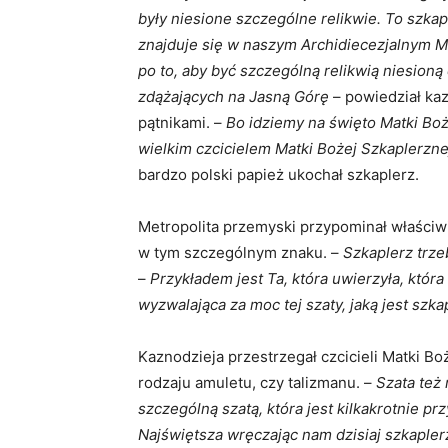
były niesione szczególne relikwie. To szkap
znajduje się w naszym Archidiecezjalnym
po to, aby być szczególną relikwią niesioną
zdążających na Jasną Górę
– powiedział kaz
pątnikami. –
Bo idziemy na święto Matki Boże
wielkim czcicielem Matki Bożej Szkaplerznej
bardzo polski papież ukochał szkaplerz.
Metropolita przemyski przypominał właściwi
w tym szczególnym znaku. –
Szkaplerz trze
–
Przykładem jest Ta, która uwierzyła, któr
wyzwalająca za moc tej szaty, jaką jest szka
Kaznodzieja przestrzegał czcicieli Matki Bo
rodzaju amuletu, czy talizmanu. –
Szata też
szczególną szatą, która jest kilkakrotnie 
Najświętsza wręczając nam dzisiaj szkaple