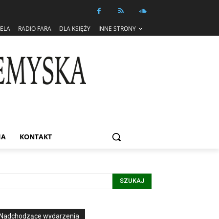
IELA
RADIO FARA
DLA KSIĘŻY
INNE STRONY
IA
KONTAKT
SZUKAJ
Nadchodzące wydarzenia