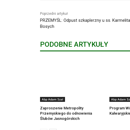
Poprzedni artykuł
PRZEMYŚL: Odpust szkaplerzny u ss. Karmelit
Bosych
PODOBNE ARTYKUŁY
Abp Adam Szal
Abp Adam Sz
Zaproszenie Metropolity
Program Wi
Przemyskiego do odnowienia
Kalwaryjski
Ślubów Jasnogórskich