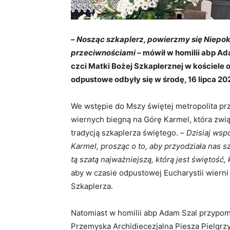
–
Nosząc szkaplerz, powierzmy się Niepok
przeciwnościami
– mówił w homilii abp A
czci Matki Bożej Szkaplerznej w kościele
odpustowe odbyły się w środę, 16 lipca 202
We wstępie do Mszy świętej metropolita pr
wiernych biegną na Górę Karmel, która związ
tradycją szkaplerza świętego. –
Dzisiaj wsp
Karmel, prosząc o to, aby przyodziała nas s
tą szatą najważniejszą, którą jest świętość, 
aby w czasie odpustowej Eucharystii wierni
Szkaplerza.
Natomiast w homilii abp Adam Szal przypomn
Przemyska Archidiecezjalna Piesza Pielgrz