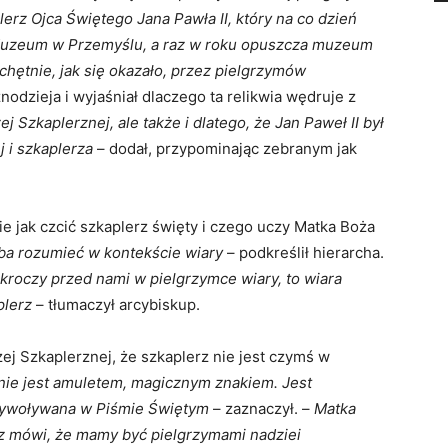
lerz Ojca Świętego Jana Pawła II, który na co dzień
 Muzeum w Przemyślu, a raz w roku opuszcza muzeum
 chętnie, jak się okazało, przez pielgrzymów
nodzieja i wyjaśniał dlaczego ta relikwia wędruje z
j Szkaplerznej, ale także i dlatego, że Jan Paweł II był
 i szkaplerza
– dodał, przypominając zebranym jak
e jak czcić szkaplerz święty i czego uczy Matka Boża
ba rozumieć w kontekście wiary
– podkreślił hierarcha.
a kroczy przed nami w pielgrzymce wiary, to wiara
plerz
– tłumaczył arcybiskup.
żej Szkaplerznej, że szkaplerz nie jest czymś w
 nie jest amuletem, magicznym znakiem. Jest
przywoływana w Piśmie Świętym
– zaznaczył. –
Matka
rz mówi, że mamy być pielgrzymami nadziei