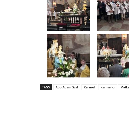
TAGS
Abp Adam Szal
Karmel
Karmelici
Matka
Udział