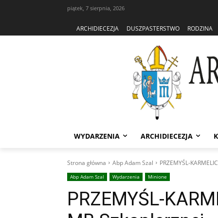
piątek, 7 sierpnia, 2026
ARCHIDIECEZJA
DUSZPASTERSTWO
RODZINA
WYDARZENIA
ARCHIDIECEZJA
K
Strona główna
Abp Adam Szal
PRZEMYŚL-KARMELICI:
Abp Adam Szal
Wydarzenia
Minione
PRZEMYŚL-KARMEL