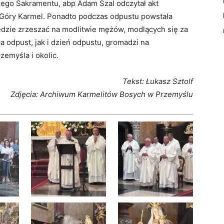
szego Sakramentu, abp Adam Szal odczytał akt
z Góry Karmel. Ponadto podczas odpustu powstała
ędzie zrzeszać na modlitwie mężów, modlących się za
 odpust, jak i dzień odpustu, gromadzi na
emyśla i okolic.
Tekst: Łukasz Sztolf
Zdjęcia: Archiwum
Karmelitów Bosych w Przemy
ślu