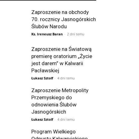
Zaproszenie na obchody
70. rocznicy Jasnogórskich
Ślubów Narodu
Ks. Ireneusz Baran
-
2 dni temu
Zaproszenie na Światową
premierę oratorium „Życie
jest darem” w Kalwarii
Pacławskiej
Łukasz Sztolf
-
4 dni temu
Zaproszenie Metropolity
Przemyskiego do
odnowienia Ślubów
Jasnogórskich
Łukasz Sztolf
-
4 dni temu
Program Wielkiego
Odpustu Kalwaryjskiego