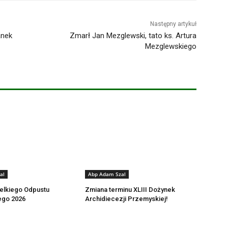
Następny artykuł
anek
Zmarł Jan Mezglewski, tato ks. Artura
Mezglewskiego
al
Abp Adam Szal
elkiego Odpustu
Zmiana terminu XLIII Dożynek
ego 2026
Archidiecezji Przemyskiej!