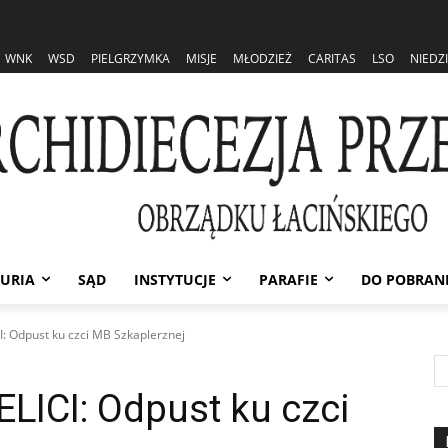
WNK
WSD
PIELGRZYMKA
MISJE
MŁODZIEŻ
CARITAS
LSO
NIEDZ
URIA
SĄD
INSTYTUCJE
PARAFIE
DO POBRAN
 Odpust ku czci MB Szkaplerznej
ICI: Odpust ku czci