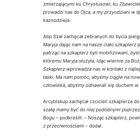
zmierzającymi ku Chrystusowi, ku Zbawicie
prowadzi nas do Ojca, a my przyodziani w t
kaznodzieja.
Abp Szal zachęcał zebranych do bycia pielg
Maryja dając nam na nasze ciało szkaplerz
patrząc na szkaplerz byli mobilizowani, byś
któremu Maryja służyła, idąc wiernie za B
Szkaplerz wprowadza nas w kontakt z najlep
łaski.
Ma nam pomóc, abyśmy ciągle na nowo
człowieka, abyśmy odnawiali się duchem w
Arcybiskup zachęcał czcicieli szkaplerza do
szatę mamy być do niej podobnymi poprzez
Bogu
– podkreślił. –
Nosząc szkaplerz, powi
z przeciwnościami
– dodał.