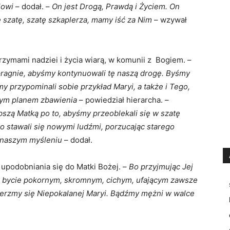
lowi
– dodał. –
On jest Drogą, Prawdą i Życiem. On
ę szatę, szatę szkaplerza, mamy iść za Nim
– wzywał
rzymami nadziei i życia wiarą, w komunii z Bogiem. –
 pragnie, abyśmy kontynuowali tę naszą drogę. Byśmy
my przypominali sobie przykład Maryi, a także i Tego,
ożym planem zbawienia
– powiedział hierarcha. –
szą Matką po to, abyśmy przeoblekali się w szatę
 stawali się nowymi ludźmi, porzucając starego
 naszym myśleniu
– dodał.
 upodobniania się do Matki Bożej. –
Bo przyjmując Jej
 bycie pokornym, skromnym, cichym, ufającym zawsze
erzmy się Niepokalanej Maryi. Bądźmy mężni w walce