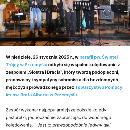
W niedzielę, 26 stycznia 2025 r., w
parafii pw. Świętej
Trójcy w Przemyślu
odbyło się wspólne kolędowanie z
zespołem „Siostra i Bracia”, który tworzą podopieczni,
pracownicy i sympatycy schroniska dla bezdomnych
mężczyzn prowadzonego przez
Towarzystwo Pomocy
im. św. Brata Alberta w Przemyślu
.
Zespół wykonał najpopularniejsze polskie kolędy i
pastorałki, jednocześnie zapraszając do wspólnego
kolędowania. –
Jest to prawdopodobnie jedyny taki