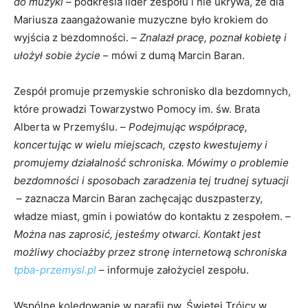
do muzyki
– podkreśla lider zespołu i nie ukrywa, że dla
Mariusza zaangażowanie muzyczne było krokiem do
wyjścia z bezdomności. –
Znalazł pracę, poznał kobietę i
ułożył sobie życie
– mówi z dumą Marcin Baran.
Zespół promuje przemyskie schronisko dla bezdomnych,
które prowadzi Towarzystwo Pomocy im. św. Brata
Alberta w Przemyślu. –
Podejmując współpracę,
koncertując w wielu miejscach, często kwestujemy i
promujemy działalność schroniska. Mówimy o problemie
bezdomności i sposobach zaradzenia tej trudnej sytuacji
– zaznacza Marcin Baran zachęcając duszpasterzy,
władze miast, gmin i powiatów do kontaktu z zespołem. –
Można nas zaprosić, jesteśmy otwarci. Kontakt jest
możliwy chociażby przez stronę internetową schroniska
tpba-przemysl.pl
– informuje założyciel zespołu.
Wspólne kolędowanie w parafii pw. Świętej Trójcy w