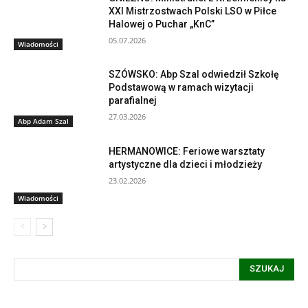
XXI Mistrzostwach Polski LSO w Piłce
Halowej o Puchar „KnC”
05.07.2026
Wiadomości
SZÓWSKO: Abp Szal odwiedził Szkołę
Podstawową w ramach wizytacji
parafialnej
27.03.2026
Abp Adam Szal
HERMANOWICE: Feriowe warsztaty
artystyczne dla dzieci i młodzieży
23.02.2026
Wiadomości
SZUKAJ