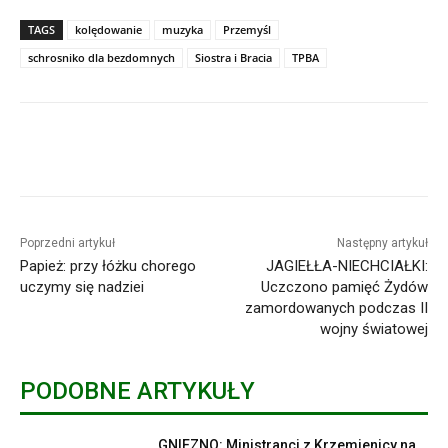
TAGS
kolędowanie
muzyka
Przemyśl
schrosniko dla bezdomnych
Siostra i Bracia
TPBA
Poprzedni artykuł
Następny artykuł
Papież: przy łóżku chorego
JAGIEŁŁA-NIECHCIAŁKI:
uczymy się nadziei
Uczczono pamięć Żydów
zamordowanych podczas II
wojny światowej
PODOBNE ARTYKUŁY
GNIEZNO: Ministranci z Krzemienicy na