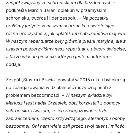
zespół związany ze schroniskiem dla bezdomnych
–
podkreśla Marcin Baran, opiekun w przemyskim
schronisku, twórca i lider zespołu. –
Na początku
graliśmy jedynie w naszym schronisku uświetniając
różne uroczystości, jak opłatek lub nabożeństwa majowe.
W naszym repertuarze były głównie pieśni maryjne, ale z
czasem poszerzyliśmy nasz repertuar o utwory świeckie,
a także własne piosenki, których jestem autorem
–
dodaje.
Zespół „Siostra i Bracia” powstał w 2015 roku i był okazją
do zaangażowania w działalność muzyczną osób z
problemem bezdomności. –
W naszym składzie był
Mariusz i jest nadal Grzesiek, obaj korzystali z pomocy
schroniska. Uważam, że ich zaangażowanie było
zaprzeczeniem, często krzywdzącego, stereotypu osoby
bezdomnej. Oni nam wiele dali przez swój talent i miłość