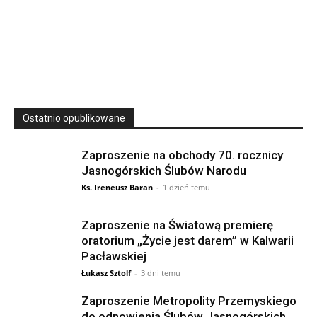
23
SIERPNIA, 2026
23 Niedz., 2026 00:00
Ostatnio opublikowane
Zaproszenie na obchody 70. rocznicy
Jasnogórskich Ślubów Narodu
Ks. Ireneusz Baran
-
1 dzień temu
Zaproszenie na Światową premierę
oratorium „Życie jest darem” w Kalwarii
Pacławskiej
Łukasz Sztolf
-
3 dni temu
Zaproszenie Metropolity Przemyskiego
do odnowienia Ślubów Jasnogórskich