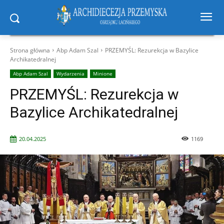
Strona główna
Abp Adam Szal
PRZEMYŚL: Rezurekcja w Bazylice
Archikatedralnej
Abp Adam Szal
Wydarzenia
Minione
PRZEMYŚL: Rezurekcja w
Bazylice Archikatedralnej
20.04.2025
1169