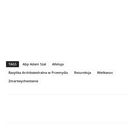
TAGS
Abp Adam Szal
Alleluja
Bazylika Archikatedralna w Przemyślu
Rezurekcja
Wielkanoc
Zmartwychwstanie