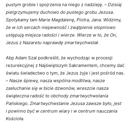
pustym grobie i spojrzenia na niego z nadzieję. –
Dzisiaj
pielgrzymujemy duchowo do pustego grobu Jezusa.
Spotykamy tam Marie Magdalenę, Piotra, Jana. Widzimy,
że w ich sercach niepewność i zwątpienie stopniowo
ustępują miejsca radości i wierze. Wierze w to, że On,
Jezus z Nazaretu naprawdę zmartwychwstał
.
Abp Adam Szal podkreślił, że wychodząc w procesji
rezurekcyjnej z Najświętszym Sakramentem, chcemy dać
światu świadectwo o tym, że Jezus żyje i jest pośród nas.
–
Nasze śpiewy, nasza wspólna modlitwa, nasze
zasłuchanie się w bicie dzwonów, wreszcie nasza
świąteczna radość to obchody zmartwychwstania
Pańskiego. Zmartwychwstanie Jezusa zawsze było, jest
i powinno być w centrum wiary i w centrum nauczania
Kościoła
.