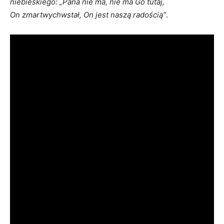
niebieskiego: „Pana nie ma, nie ma Go tutaj,
On zmartwychwstał, On jest naszą radością”
.