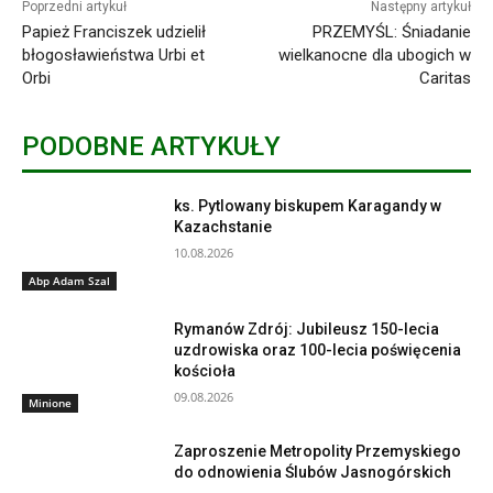
Poprzedni artykuł
Następny artykuł
Papież Franciszek udzielił
PRZEMYŚL: Śniadanie
błogosławieństwa Urbi et
wielkanocne dla ubogich w
Orbi
Caritas
PODOBNE ARTYKUŁY
ks. Pytlowany biskupem Karagandy w
Kazachstanie
10.08.2026
Abp Adam Szal
Rymanów Zdrój: Jubileusz 150-lecia
uzdrowiska oraz 100-lecia poświęcenia
kościoła
09.08.2026
Minione
Zaproszenie Metropolity Przemyskiego
do odnowienia Ślubów Jasnogórskich