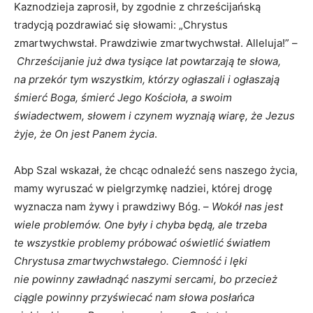
Kaznodzieja zaprosił, by zgodnie z chrześcijańską
tradycją pozdrawiać się słowami: „Chrystus
zmartwychwstał. Prawdziwie zmartwychwstał. Alleluja!” –
Chrześcijanie już dwa tysiące lat powtarzają te słowa,
na przekór tym wszystkim, którzy ogłaszali i ogłaszają
śmierć Boga, śmierć Jego Kościoła, a swoim
świadectwem, słowem i czynem wyznają wiarę, że Jezus
żyje, że On jest Panem życia
.
Abp Szal wskazał, że chcąc odnaleźć sens naszego życia,
mamy wyruszać w pielgrzymkę nadziei, której drogę
wyznacza nam żywy i prawdziwy Bóg. –
Wokół nas jest
wiele problemów. One były i chyba będą, ale trzeba
te wszystkie problemy próbować oświetlić światłem
Chrystusa zmartwychwstałego. Ciemność i lęki
nie powinny zawładnąć naszymi sercami, bo przecież
ciągle powinny przyświecać nam słowa posłańca