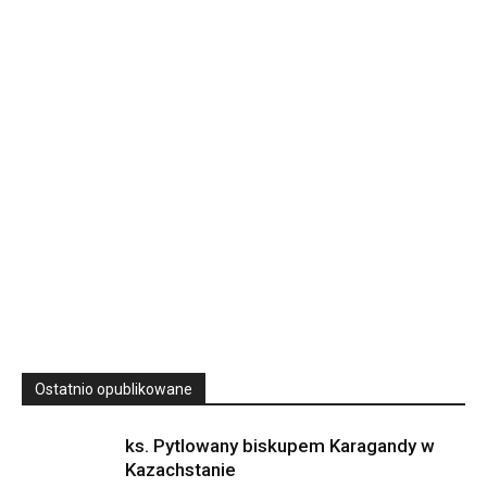
Rekolekcje kapłańskie w WSD Przemyśl – Seria III
Wyższe Seminarium Duchowne,
ul. Zamkowa 5 Przemyśl,
podkarpackie 37-700 Polska
23
SIERPNIA, 2026
23 Niedz., 2026 00:00
Ostatnio opublikowane
ks. Pytlowany biskupem Karagandy w
Kazachstanie