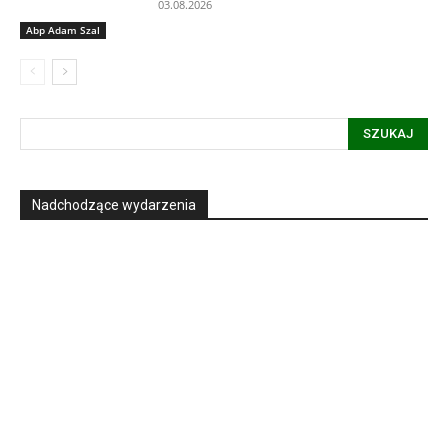
03.08.2026
Abp Adam Szal
SZUKAJ
Nadchodzące wydarzenia
Informacja dot. funkcjonowania Sądu
Metropolitalnego