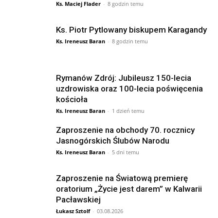
Ks. Maciej Flader
-
8 godzin temu
Ks. Piotr Pytlowany biskupem Karagandy
Ks. Ireneusz Baran
-
8 godzin temu
Rymanów Zdrój: Jubileusz 150-lecia
uzdrowiska oraz 100-lecia poświęcenia
kościoła
Ks. Ireneusz Baran
-
1 dzień temu
Zaproszenie na obchody 70. rocznicy
Jasnogórskich Ślubów Narodu
Ks. Ireneusz Baran
-
5 dni temu
Zaproszenie na Światową premierę
oratorium „Życie jest darem” w Kalwarii
Pacławskiej
Łukasz Sztolf
-
03.08.2026