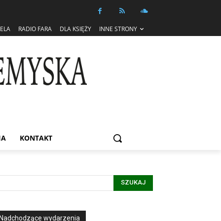
IELA
RADIO FARA
DLA KSIĘŻY
INNE STRONY
IA
KONTAKT
SZUKAJ
Nadchodzące wydarzenia