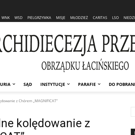
WNK
WSD
PIELGRZYMKA
MISJE
MŁODZIEŻ
CARITAS
LSO
NIEDZ
URIA
SĄD
INSTYTUCJE
PARAFIE
DO POBRAN
ędowanie z Chórem „MAGNIFICAT”
ne kolędowanie z