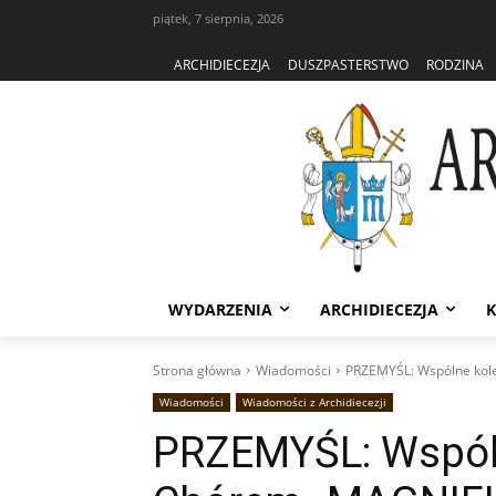
piątek, 7 sierpnia, 2026
ARCHIDIECEZJA
DUSZPASTERSTWO
RODZINA
WYDARZENIA
ARCHIDIECEZJA
K
Strona główna
Wiadomości
PRZEMYŚL: Wspólne kol
Wiadomości
Wiadomości z Archidiecezji
PRZEMYŚL: Wspól