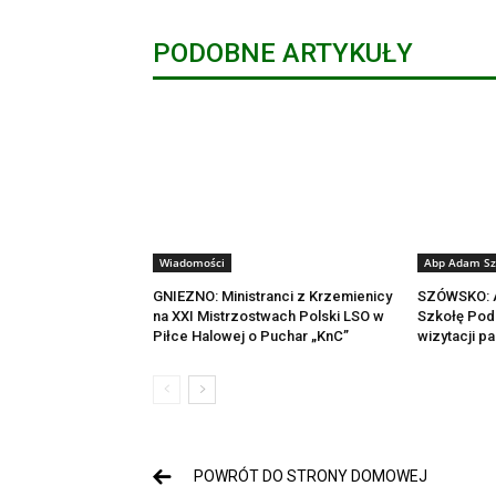
PODOBNE ARTYKUŁY
Wiadomości
Abp Adam Sz
GNIEZNO: Ministranci z Krzemienicy
SZÓWSKO: A
na XXI Mistrzostwach Polski LSO w
Szkołę Pod
Piłce Halowej o Puchar „KnC”
wizytacji pa
POWRÓT DO STRONY DOMOWEJ