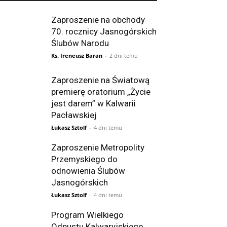
Zaproszenie na obchody
70. rocznicy Jasnogórskich
Ślubów Narodu
Ks. Ireneusz Baran
-
2 dni temu
Zaproszenie na Światową
premierę oratorium „Życie
jest darem” w Kalwarii
Pacławskiej
Łukasz Sztolf
-
4 dni temu
Zaproszenie Metropolity
Przemyskiego do
odnowienia Ślubów
Jasnogórskich
Łukasz Sztolf
-
4 dni temu
Program Wielkiego
Odpustu Kalwaryjskiego