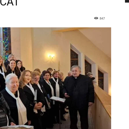
CAT”
847