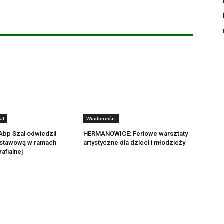
al
Wiadomości
bp Szal odwiedził
HERMANOWICE: Feriowe warsztaty
stawową w ramach
artystyczne dla dzieci i młodzieży
rafialnej