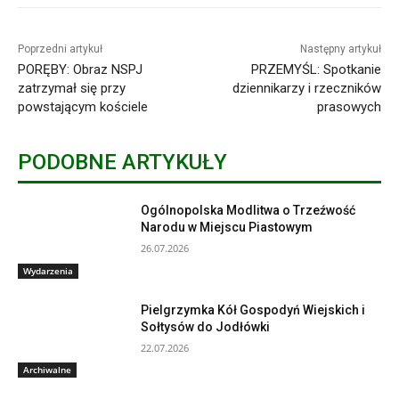
Poprzedni artykuł
Następny artykuł
PORĘBY: Obraz NSPJ
PRZEMYŚL: Spotkanie
zatrzymał się przy
dziennikarzy i rzeczników
powstającym kościele
prasowych
PODOBNE ARTYKUŁY
Ogólnopolska Modlitwa o Trzeźwość
Narodu w Miejscu Piastowym
26.07.2026
Wydarzenia
Pielgrzymka Kół Gospodyń Wiejskich i
Sołtysów do Jodłówki
22.07.2026
Archiwalne