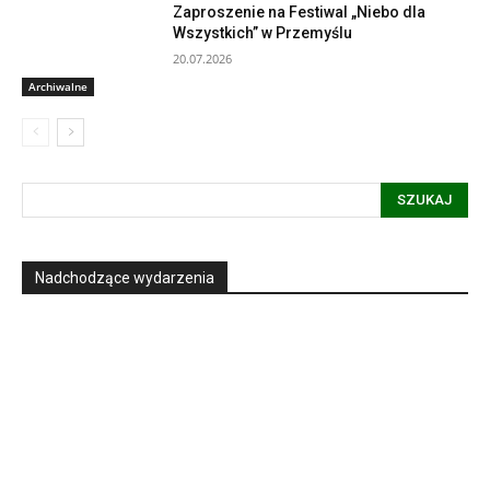
Zaproszenie na Festiwal „Niebo dla
Wszystkich” w Przemyślu
20.07.2026
Archiwalne
SZUKAJ
Nadchodzące wydarzenia
Informacja dot. funkcjonowania Sądu
Metropolitalnego