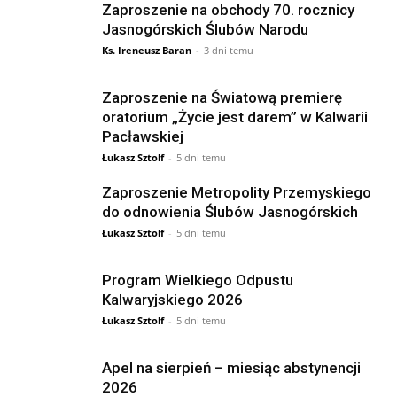
Zaproszenie na obchody 70. rocznicy
Jasnogórskich Ślubów Narodu
Ks. Ireneusz Baran
-
3 dni temu
Zaproszenie na Światową premierę
oratorium „Życie jest darem” w Kalwarii
Pacławskiej
Łukasz Sztolf
-
5 dni temu
Zaproszenie Metropolity Przemyskiego
do odnowienia Ślubów Jasnogórskich
Łukasz Sztolf
-
5 dni temu
Program Wielkiego Odpustu
Kalwaryjskiego 2026
Łukasz Sztolf
-
5 dni temu
Apel na sierpień – miesiąc abstynencji
2026