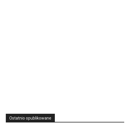
Rekolekcje kapłańskie w WSD Przemyśl – Seria III
Wyższe Seminarium Duchowne,
ul. Zamkowa 5 Przemyśl,
podkarpackie 37-700 Polska
23
SIERPNIA, 2026
23 Niedz., 2026 00:00
Ostatnio opublikowane