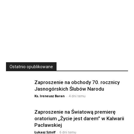
23
SIERPNIA, 2026
23 Niedz., 2026 00:00
Ostatnio opublikowane
Zaproszenie na obchody 70. rocznicy
Jasnogórskich Ślubów Narodu
Ks. Ireneusz Baran
-
4 dni temu
Zaproszenie na Światową premierę
oratorium „Życie jest darem” w Kalwarii
Pacławskiej
Łukasz Sztolf
-
6 dni temu