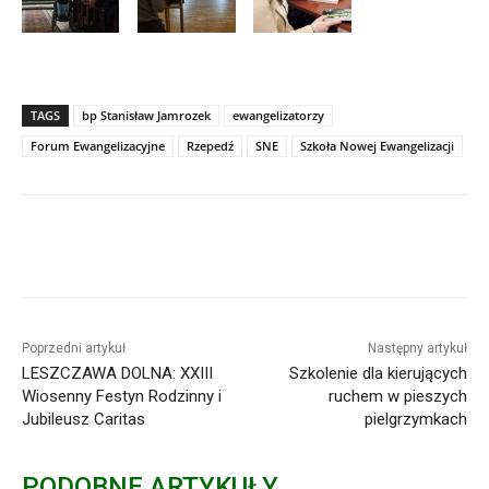
TAGS
bp Stanisław Jamrozek
ewangelizatorzy
Forum Ewangelizacyjne
Rzepedź
SNE
Szkoła Nowej Ewangelizacji
Poprzedni artykuł
Następny artykuł
LESZCZAWA DOLNA: XXIII
Szkolenie dla kierujących
Wiosenny Festyn Rodzinny i
ruchem w pieszych
Jubileusz Caritas
pielgrzymkach
PODOBNE ARTYKUŁY