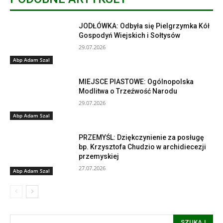
JODŁÓWKA: Odbyła się Pielgrzymka Kół
Gospodyń Wiejskich i Sołtysów
29.07.2026
Abp Adam Szal
MIEJSCE PIASTOWE: Ogólnopolska
Modlitwa o Trzeźwość Narodu
29.07.2026
Abp Adam Szal
PRZEMYŚL: Dziękczynienie za posługę
bp. Krzysztofa Chudzio w archidiecezji
przemyskiej
27.07.2026
Abp Adam Szal
SZUKAJ