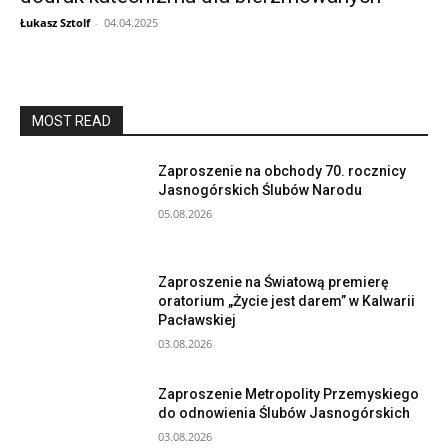
Łukasz Sztolf
-
04.04.2025
MOST READ
Zaproszenie na obchody 70. rocznicy
Jasnogórskich Ślubów Narodu
05.08.2026
Zaproszenie na Światową premierę
oratorium „Życie jest darem” w Kalwarii
Pacławskiej
03.08.2026
Zaproszenie Metropolity Przemyskiego
do odnowienia Ślubów Jasnogórskich
03.08.2026