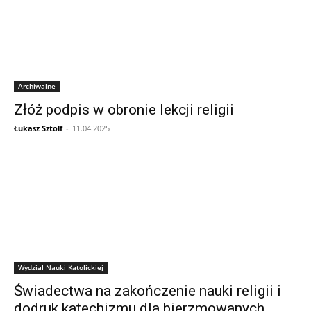
Archiwalne
Złóż podpis w obronie lekcji religii
Łukasz Sztolf
-
11.04.2025
Wydział Nauki Katolickiej
Świadectwa na zakończenie nauki religii i
dodruk katechizmu dla bierzmowanych