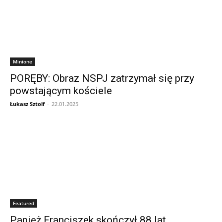
Minione
PORĘBY: Obraz NSPJ zatrzymał się przy
powstającym kościele
Łukasz Sztolf
-
22.01.2025
Featured
Papież Franciszek skończył 88 lat