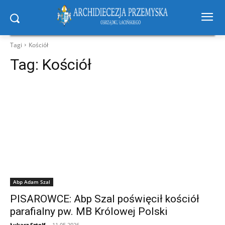
Tagi
Kościół
Tag:
Kościół
Abp Adam Szal
PISAROWCE: Abp Szal poświęcił kościół
parafialny pw. MB Królowej Polski
Łukasz Sztolf
-
11.05.2026