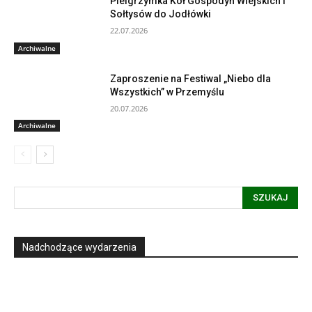
Pielgrzymka Kół Gospodyń Wiejskich i
Sołtysów do Jodłówki
22.07.2026
Archiwalne
Zaproszenie na Festiwal „Niebo dla
Wszystkich” w Przemyślu
20.07.2026
Archiwalne
SZUKAJ
Nadchodzące wydarzenia