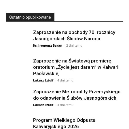
Ostatnio opublikowane
Zaproszenie na obchody 70. rocznicy
Jasnogórskich Ślubów Narodu
Ks. Ireneusz Baran
-
2 dni temu
Zaproszenie na Światową premierę
oratorium „Życie jest darem” w Kalwarii
Pacławskiej
Łukasz Sztolf
-
4 dni temu
Zaproszenie Metropolity Przemyskiego
do odnowienia Ślubów Jasnogórskich
Łukasz Sztolf
-
4 dni temu
Program Wielkiego Odpustu
Kalwaryjskiego 2026