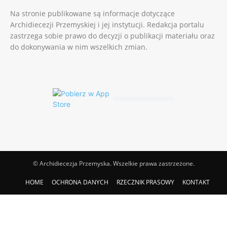
Na stronie publikowane są informacje dotyczące
Archidiecezji Przemyskiej i jej instytucji. Redakcja portalu
zastrzega sobie prawo do decyzji o publikacji materiału oraz
do dokonywania w nim wszelkich zmian.
© Archidiecezja Przemyska. Wszelkie prawa zastrzeżone.
HOME
OCHRONA DANYCH
RZECZNIK PRASOWY
KONTAKT