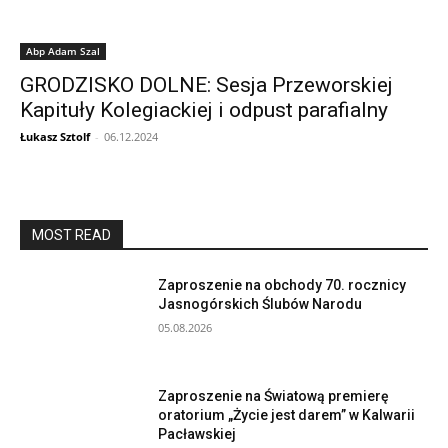
Abp Adam Szal
GRODZISKO DOLNE: Sesja Przeworskiej
Kapituły Kolegiackiej i odpust parafialny
Łukasz Sztolf
-
06.12.2024
MOST READ
Zaproszenie na obchody 70. rocznicy
Jasnogórskich Ślubów Narodu
05.08.2026
Zaproszenie na Światową premierę
oratorium „Życie jest darem” w Kalwarii
Pacławskiej