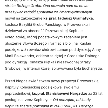
stróże Bożego Grobu. Ona pozwala nam na nowo
przeżywać radość spotkania ze Zmartwychwstałym
–
mówił na zakończenie
ks. prał. Tadeusz Gramatyka
,
kustosz Bazyliki Grobu Pańskiego w Przeworsku i
dziękował za obecność Przeworskiej Kapitule
Kolegiackiej, której podstawowym zadaniem jest
głoszenie Słowa Bożego i formacja biblijna. Kapłan
podziękował również chórowi Lumen pod dyrekcją Anny
Marii Balawender, orkiestrze dętej z Grodziska Dolnego
pod dyrekcją Tomasza Piątka i niezawodnej Straży
Grobowej, w intencji której sprawowana była Eucharystia.
Przed błogosławieństwem nowy prepozyt Przeworskiej
Kapituły Kolegiackiej podziękował swojemu
poprzednikowi,
ks. prał. Stanisławowi Haręzdze
za 22 lat
posługi na rzecz Kapituły. –
Od początku, od kiedy
Kapituła została powołana w 2003 roku, ks. Haręzga