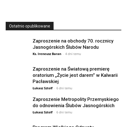
Ostatnio opublikowane
Zaproszenie na obchody 70. rocznicy
Jasnogórskich Ślubów Narodu
Ks. Ireneusz Baran
-
4 dni temu
Zaproszenie na Światową premierę
oratorium „Życie jest darem” w Kalwarii
Pacławskiej
Łukasz Sztolf
-
6 dni temu
Zaproszenie Metropolity Przemyskiego
do odnowienia Ślubów Jasnogórskich
Łukasz Sztolf
-
6 dni temu