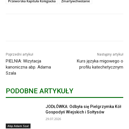
Przeworska Kapituła Kolegiacka
Zmartywchwstanie
Poprzedni artykuł
Następny artykuł
PIELNIA: Wizytacja
Kurs języka migowego o
kanoniczna abp. Adama
profilu katechetycznym
Szala
PODOBNE ARTYKUŁY
JODŁÓWKA: Odbyła się Pielgrzymka Kół
Gospodyń Wiejskich i Sołtysów
29.07.2026
Abp Adam Szal