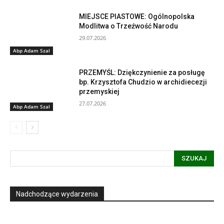
MIEJSCE PIASTOWE: Ogólnopolska
Modlitwa o Trzeźwość Narodu
29.07.2026
Abp Adam Szal
PRZEMYŚL: Dziękczynienie za posługę
bp. Krzysztofa Chudzio w archidiecezji
przemyskiej
27.07.2026
Abp Adam Szal
SZUKAJ
Nadchodzące wydarzenia