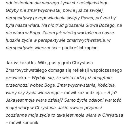
odniesieniem dla naszego życia chrześcijańskiego.
Gdyby nie zmartwychwstał, powie już ze swojej
perspektywy przepowiadania święty Paweł, próżna by
była nasza wiara. Na nic trud głoszenia Słowa Bożego, na
nic wiara w Boga. Zatem jak wielką wartość ma nasze
ludzkie życie w perspektywie zmartwychwstania, w
perspektywie wieczności
– podkreślał kapłan.
Jak wskazał ks. Wilk, pusty grób Chrystusa
Zmartwychwstałego domaga się refleksji współczesnego
człowieka. –
Wydaje się, że wielu ludzi już obojętnie
przechodzi wobec Boga, Zmartwychwstania, Kościoła,
wiary czy życia wiecznego
– mówił kaznodzieja. –
A ja?
Jaka jest moja wiara dzisiaj? Samo życie odsłoni wartość
mojej wiary w Chrystusa. Jakie owoce przynosi
codzienne moje życie to taka jest moja wiara w Chrystusa
– mówił kanonik.