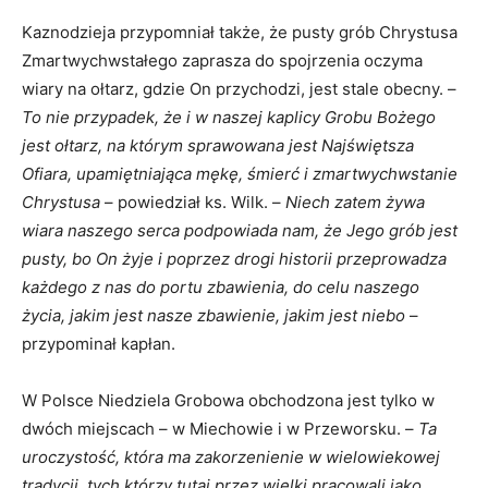
Kaznodzieja przypomniał także, że pusty grób Chrystusa
Zmartwychwstałego zaprasza do spojrzenia oczyma
wiary na ołtarz, gdzie On przychodzi, jest stale obecny. –
To nie przypadek, że i w naszej kaplicy Grobu Bożego
jest ołtarz, na którym sprawowana jest Najświętsza
Ofiara, upamiętniająca mękę, śmierć i zmartwychwstanie
Chrystusa
– powiedział ks. Wilk. –
Niech zatem żywa
wiara naszego serca podpowiada nam, że Jego grób jest
pusty, bo On żyje i poprzez drogi historii przeprowadza
każdego z nas do portu zbawienia, do celu naszego
życia, jakim jest nasze zbawienie, jakim jest niebo
–
przypominał kapłan.
W Polsce Niedziela Grobowa obchodzona jest tylko w
dwóch miejscach – w Miechowie i w Przeworsku. –
Ta
uroczystość, która ma zakorzenienie w wielowiekowej
tradycji, tych którzy tutaj przez wielki pracowali jako