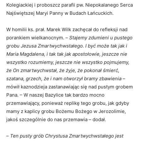
Kolegiackiej i proboszcz parafii pw. Niepokalanego Serca
Najświętszej Maryi Panny w Budach Łańcuckich.
W homilii ks. prał. Marek Wilk zachęcał do refleksji nad
porankiem wielkanocnym. –
Stajemy zdumieni u pustego
grobu Jezusa Zmartwychwstałego. I być może tak jak i
Maria Magdalena, i tak tak jak apostołowie, jeszcze nie
wszystko rozumiemy, jeszcze nie wszystko pojmujemy,
że On zmartwychwstał, że żyje, że pokonał śmierć,
szatana, grzech, że i nam otworzył bramy zbawienia
–
mówił kaznodzieja zastanawiając się nad pustym grobem
Pana. – W naszej Bazylice tak bardzo mocno
przemawiający, ponieważ replikę tego grobu, jak gdyby
mamy z kaplicy grobu Bożemu Bożego w Jerozolimie,
jakoś szczególnie do nas przemawia – dodał.
–
Ten pusty grób Chrystusa Zmartwychwstałego jest