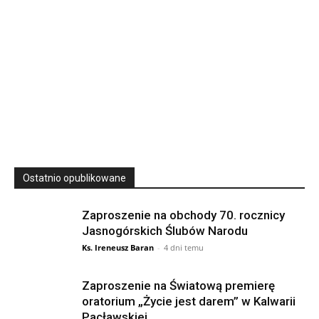
23
SIERPNIA, 2026
23 Niedz., 2026 00:00
Ostatnio opublikowane
Zaproszenie na obchody 70. rocznicy
Jasnogórskich Ślubów Narodu
Ks. Ireneusz Baran
-
4 dni temu
Zaproszenie na Światową premierę
oratorium „Życie jest darem” w Kalwarii
Pacławskiej