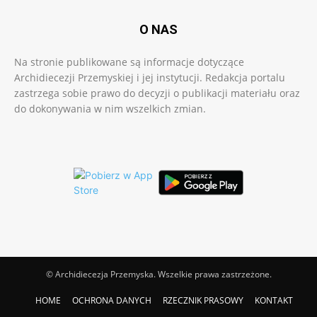
O NAS
Na stronie publikowane są informacje dotyczące
Archidiecezji Przemyskiej i jej instytucji. Redakcja portalu
zastrzega sobie prawo do decyzji o publikacji materiału oraz
do dokonywania w nim wszelkich zmian.
© Archidiecezja Przemyska. Wszelkie prawa zastrzeżone.
HOME
OCHRONA DANYCH
RZECZNIK PRASOWY
KONTAKT