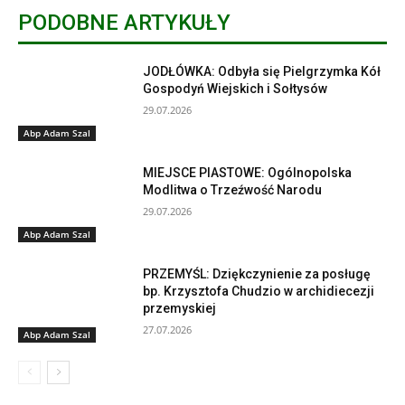
PODOBNE ARTYKUŁY
JODŁÓWKA: Odbyła się Pielgrzymka Kół
Gospodyń Wiejskich i Sołtysów
29.07.2026
Abp Adam Szal
MIEJSCE PIASTOWE: Ogólnopolska
Modlitwa o Trzeźwość Narodu
29.07.2026
Abp Adam Szal
PRZEMYŚL: Dziękczynienie za posługę
bp. Krzysztofa Chudzio w archidiecezji
przemyskiej
27.07.2026
Abp Adam Szal