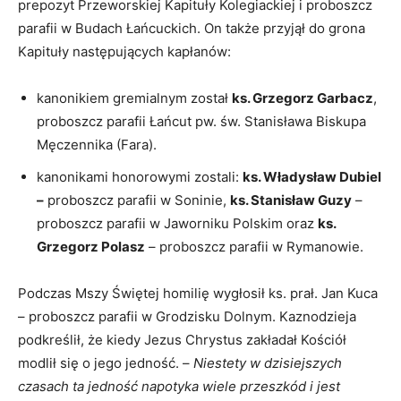
prepozyt Przeworskiej Kapituły Kolegiackiej i proboszcz
parafii w Budach Łańcuckich. On także przyjął do grona
Kapituły następujących kapłanów:
kanonikiem gremialnym został
ks. Grzegorz Garbacz
,
proboszcz parafii Łańcut pw. św. Stanisława Biskupa
Męczennika (Fara).
kanonikami honorowymi zostali:
ks. Władysław Dubiel
–
proboszcz parafii w Soninie,
ks. Stanisław Guzy
–
proboszcz parafii w Jaworniku Polskim oraz
ks.
Grzegorz Polasz
– proboszcz parafii w Rymanowie.
Podczas Mszy Świętej homilię wygłosił ks. prał. Jan Kuca
– proboszcz parafii w Grodzisku Dolnym. Kaznodzieja
podkreślił, że kiedy Jezus Chrystus zakładał Kościół
modlił się o jego jedność. –
Niestety w dzisiejszych
czasach ta jedność napotyka wiele przeszkód i jest