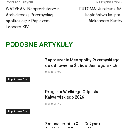
Poprzedni artykuł
Następny artykuł
WATYKAN: Neoprezbiterzy z
FUTOMA: Jubileusz 65.
Archidiecezji Przemyskiej
kapłaństwa ks. prał.
spotkali się z Papieżem
Aleksandra Kustry
Leonem XIV
PODOBNE ARTYKUŁY
Zaproszenie Metropolity Przemyskiego
do odnowienia Ślubów Jasnogórskich
03.08.2026
Abp Adam Szal
Program Wielkiego Odpustu
Kalwaryjskiego 2026
03.08.2026
Abp Adam Szal
Zmiana terminu XLIII Dożynek