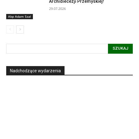
Archidiecezji Przemyskiej!
29.07.2026
Abp Adam Szal
SZUKAJ
Nadchodzące wydarzenia
Informacja dot. funkcjonowania Sądu
Metropolitalnego