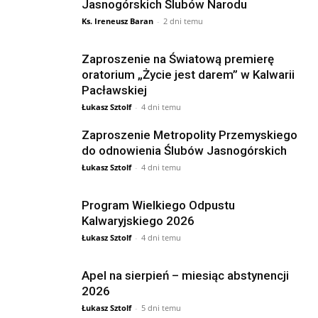
Jasnogórskich Ślubów Narodu
Ks. Ireneusz Baran
-
2 dni temu
Zaproszenie na Światową premierę
oratorium „Życie jest darem” w Kalwarii
Pacławskiej
Łukasz Sztolf
-
4 dni temu
Zaproszenie Metropolity Przemyskiego
do odnowienia Ślubów Jasnogórskich
Łukasz Sztolf
-
4 dni temu
Program Wielkiego Odpustu
Kalwaryjskiego 2026
Łukasz Sztolf
-
4 dni temu
Apel na sierpień – miesiąc abstynencji
2026
Łukasz Sztolf
-
5 dni temu