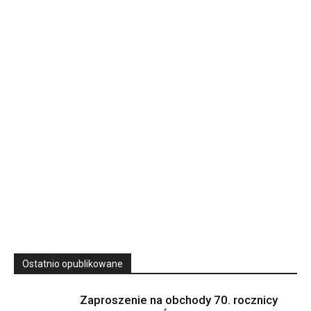
Rekolekcje kapłańskie w WSD Przemyśl – Seria III
Wyższe Seminarium Duchowne,
ul. Zamkowa 5 Przemyśl,
podkarpackie 37-700 Polska
23
SIERPNIA, 2026
23 Niedz., 2026 00:00
Ostatnio opublikowane
Zaproszenie na obchody 70. rocznicy