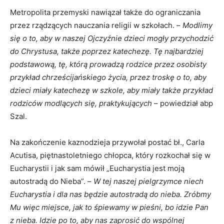
Metropolita przemyski nawiązał także do ograniczania
przez rządzących nauczania religii w szkołach. –
Modlimy
się o to, aby w naszej Ojczyźnie dzieci mogły przychodzić
do Chrystusa, także poprzez katechezę. Tę najbardziej
podstawową, tę, którą prowadzą rodzice przez osobisty
przykład chrześcijańskiego życia, przez troskę o to, aby
dzieci miały katechezę w szkole, aby miały także przykład
rodziców modlących się, praktykujących
– powiedział abp
Szal.
Na zakończenie kaznodzieja przywołał postać bł., Carla
Acutisa, piętnastoletniego chłopca, który rozkochał się w
Eucharystii i jak sam mówił „Eucharystia jest moją
autostradą do Nieba”. –
W tej naszej pielgrzymce niech
Eucharystia i dla nas będzie autostradą do nieba. Zróbmy
Mu więc miejsce, jak to śpiewamy w pieśni, bo idzie Pan
z nieba. Idzie po to, aby nas zaprosić do wspólnej