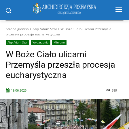
Strona główna
Abp Adam Szal
W Boże Ciało ulicami Przemyśla
przeszła procesja eucharystyczna
Abp Adam Szal
Wydarzenia
Minione
W Boże Ciało ulicami
Przemyśla przeszła procesja
eucharystyczna
19.06.2025
899