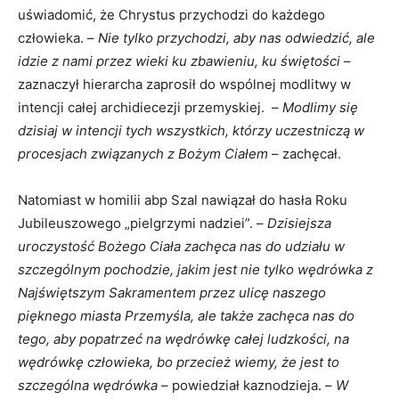
uświadomić, że Chrystus przychodzi do każdego
człowieka. –
Nie tylko przychodzi, aby nas odwiedzić, ale
idzie z nami przez wieki ku zbawieniu, ku świętości
–
zaznaczył hierarcha zaprosił do wspólnej modlitwy w
intencji całej archidiecezji przemyskiej. –
Modlimy się
dzisiaj w intencji tych wszystkich, którzy uczestniczą w
procesjach związanych z Bożym Ciałem
– zachęcał.
Natomiast w homilii abp Szal nawiązał do hasła Roku
Jubileuszowego „pielgrzymi nadziei”. –
Dzisiejsza
uroczystość Bożego Ciała zachęca nas do udziału w
szczególnym pochodzie, jakim jest nie tylko wędrówka z
Najświętszym Sakramentem przez ulicę naszego
pięknego miasta Przemyśla, ale także zachęca nas do
tego, aby popatrzeć na wędrówkę całej ludzkości, na
wędrówkę człowieka, bo przecież wiemy, że jest to
szczególna wędrówka
– powiedział kaznodzieja. –
W