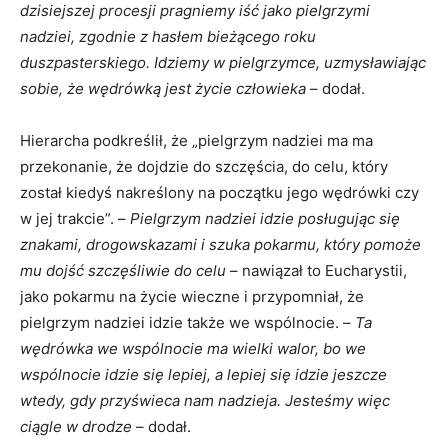
dzisiejszej procesji pragniemy iść jako pielgrzymi
nadziei, zgodnie z hasłem bieżącego roku
duszpasterskiego. Idziemy w pielgrzymce, uzmysławiając
sobie, że wędrówką jest życie człowieka
– dodał.
Hierarcha podkreślił, że „pielgrzym nadziei ma ma
przekonanie, że dojdzie do szczęścia, do celu, który
został kiedyś nakreślony na początku jego wędrówki czy
w jej trakcie”. –
Pielgrzym nadziei idzie posługując się
znakami, drogowskazami i szuka pokarmu, który pomoże
mu dojść szczęśliwie do celu
– nawiązał to Eucharystii,
jako pokarmu na życie wieczne i przypomniał, że
pielgrzym nadziei idzie także we wspólnocie. –
Ta
wędrówka we wspólnocie ma wielki walor, bo we
wspólnocie idzie się lepiej, a lepiej się idzie jeszcze
wtedy, gdy przyświeca nam nadzieja. Jesteśmy więc
ciągle w drodze
– dodał.