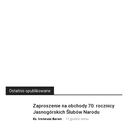
Wyższe Seminarium Duchowne,
ul. Zamkowa 5 Przemyśl,
podkarpackie 37-700 Polska
23
SIERPNIA, 2026
23 Niedz., 2026 00:00
Ostatnio opublikowane
Zaproszenie na obchody 70. rocznicy
Jasnogórskich Ślubów Narodu
Ks. Ireneusz Baran
-
17 godzin temu