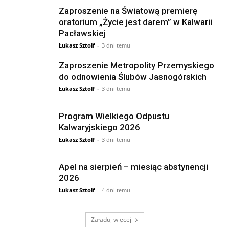
Zaproszenie na Światową premierę
oratorium „Życie jest darem” w Kalwarii
Pacławskiej
Łukasz Sztolf
-
3 dni temu
Zaproszenie Metropolity Przemyskiego
do odnowienia Ślubów Jasnogórskich
Łukasz Sztolf
-
3 dni temu
Program Wielkiego Odpustu
Kalwaryjskiego 2026
Łukasz Sztolf
-
3 dni temu
Apel na sierpień – miesiąc abstynencji
2026
Łukasz Sztolf
-
4 dni temu
Załaduj więcej