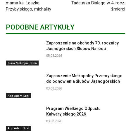
mama ks. Leszka
Tadeusza Białego w 4. rocz.
Przybylskiego, michality
śmierci
PODOBNE ARTYKUŁY
Zaproszenie na obchody 70. rocznicy
Jasnogórskich Ślubów Narodu
05.08.2026
Kuria Metropolitalna
Zaproszenie Metropolity Przemyskiego
do odnowienia Ślubów Jasnogórskich
03.08.2026
Abp Adam Szal
Program Wielkiego Odpustu
Kalwaryjskiego 2026
03.08.2026
Abp Adam Szal