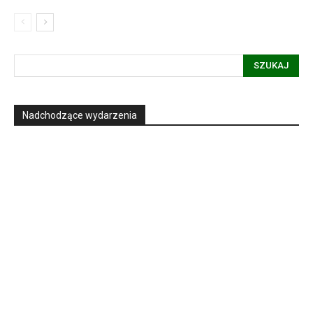
SZUKAJ
Nadchodzące wydarzenia
Informacja dot. funkcjonowania Sądu
Metropolitalnego
15