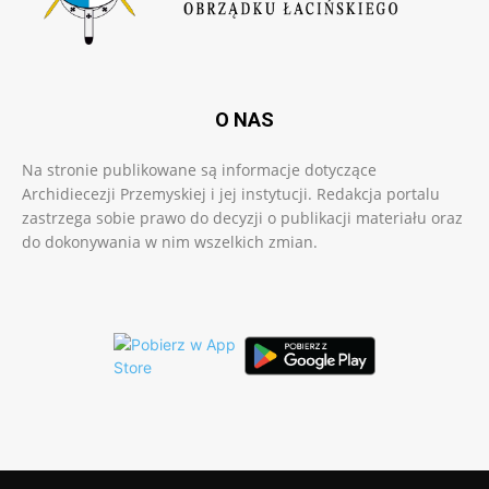
O NAS
Na stronie publikowane są informacje dotyczące
Archidiecezji Przemyskiej i jej instytucji. Redakcja portalu
zastrzega sobie prawo do decyzji o publikacji materiału oraz
do dokonywania w nim wszelkich zmian.