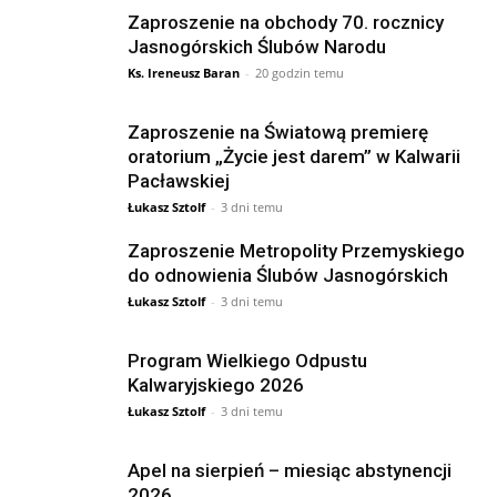
Zaproszenie na obchody 70. rocznicy
Jasnogórskich Ślubów Narodu
Ks. Ireneusz Baran
-
20 godzin temu
Zaproszenie na Światową premierę
oratorium „Życie jest darem” w Kalwarii
Pacławskiej
Łukasz Sztolf
-
3 dni temu
Zaproszenie Metropolity Przemyskiego
do odnowienia Ślubów Jasnogórskich
Łukasz Sztolf
-
3 dni temu
Program Wielkiego Odpustu
Kalwaryjskiego 2026
Łukasz Sztolf
-
3 dni temu
Apel na sierpień – miesiąc abstynencji
2026