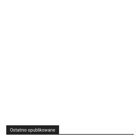
16 Niedz., 2026 00:00
Rekolekcje kapłańskie w WSD Przemyśl – Seria III
Wyższe Seminarium Duchowne,
ul. Zamkowa 5 Przemyśl,
podkarpackie 37-700 Polska
23
SIERPNIA, 2026
23 Niedz., 2026 00:00
Ostatnio opublikowane