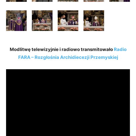
Modlitwę telewizyjnie i radiowo transmitowało
Radio
FARA – Rozgłośnia Archidiecezji Przemyskiej