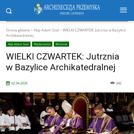
Strona główna
Abp Adam Szal
WIELKI CZWARTEK: Jutrznia w Bazylice
Archikatedralnej
Abp Adam Szal
Wydarzenia
Minione
WIELKI CZWARTEK: Jutrznia
w Bazylice Archikatedralnej
02.04.2026
242