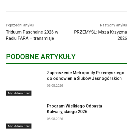
Poprzedni artykuł
Następny artykuł
Triduum Paschalne 2026 w
PRZEMYŚL: Msza Krzyżma
Radiu FARA – transmisje
2026
PODOBNE ARTYKUŁY
Zaproszenie Metropolity Przemyskiego
do odnowienia Ślubów Jasnogórskich
03.08.2026
Abp Adam Szal
Program Wielkiego Odpustu
Kalwaryjskiego 2026
03.08.2026
Abp Adam Szal