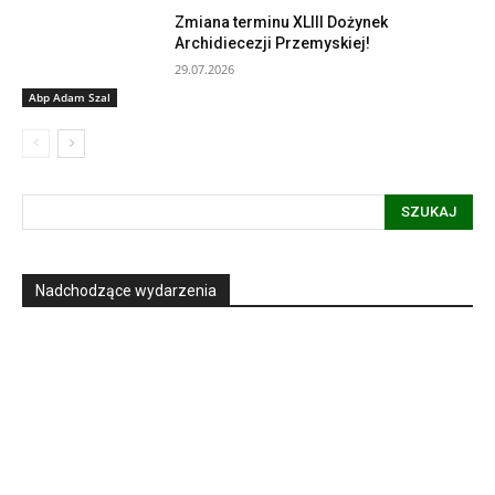
Zmiana terminu XLIII Dożynek
Archidiecezji Przemyskiej!
29.07.2026
Abp Adam Szal
SZUKAJ
Nadchodzące wydarzenia
Informacja dot. funkcjonowania Sądu
Metropolitalnego