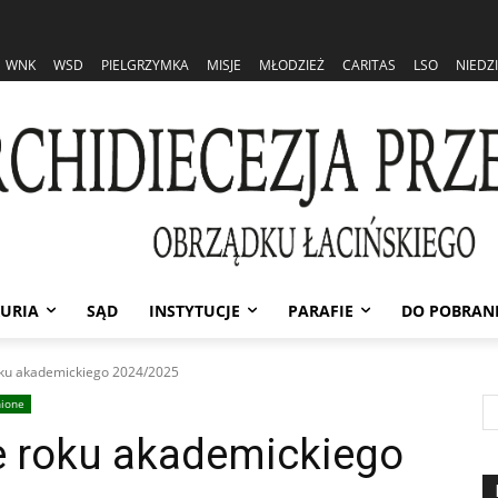
WNK
WSD
PIELGRZYMKA
MISJE
MŁODZIEŻ
CARITAS
LSO
NIEDZ
URIA
SĄD
INSTYTUCJE
PARAFIE
DO POBRAN
ku akademickiego 2024/2025
ione
 roku akademickiego