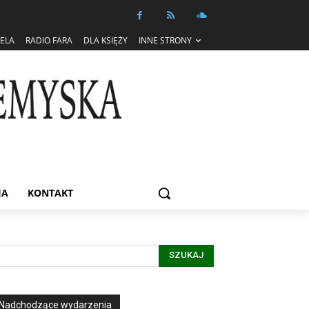
IELA
RADIO FARA
DLA KSIĘŻY
INNE STRONY
IA
KONTAKT
SZUKAJ
Nadchodzące wydarzenia