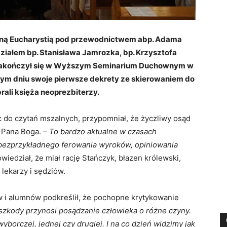
anną Eucharystią pod przewodnictwem abp. Adama
działem bp. Stanisława Jamrozka, bp. Krzysztofa
 zakończył się w Wyższym Seminarium Duchownym w
ym dniu swoje pierwsze dekrety ze skierowaniem do
rali księża neoprezbiterzy.
c do czytań mszalnych, przypomniał, że życzliwy osąd
w Pana Boga. –
To bardzo aktualne w czasach
bezprzykładnego ferowania wyroków, opiniowania
owiedział, że miał rację Stańczyk, błazen królewski,
 lekarzy i sędziów.
 i alumnów podkreślił, że pochopne krytykowanie
 szkody przynosi posądzanie człowieka o różne czyny.
borczej, jednej czy drugiej. I na co dzień widzimy jak