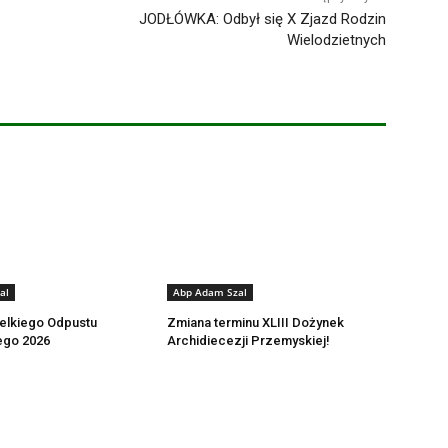
JODŁÓWKA: Odbył się X Zjazd Rodzin
Wielodzietnych
al
Abp Adam Szal
elkiego Odpustu
Zmiana terminu XLIII Dożynek
ego 2026
Archidiecezji Przemyskiej!