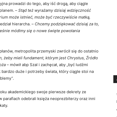
jna prowadzi do tego, aby iść drogą, aby ciągle
 planem. –
Stąd też wyrażamy dzisiaj wdzięczność
rium może istnieć, może być rzeczywiście matką,
edział hierarcha. –
Chcemy podziękować dzisiaj za to,
eśnie módlmy się o nowe święte powołania
płanów, metropolita przemyski zwrócił się do ostatnio
, żeby mieli fundament, którym jest Chrystus, Źródło
Boża
– mówił abp Szal i zachęcał, aby „być ludźmi
 bardzo duże i potrzeby świata, który ciągle stoi na
oblemy”.
 roku akademickiego swoje pierwsze dekrety ze
 parafiach odebrali księża neoprezbiterzy oraz inni
katy.