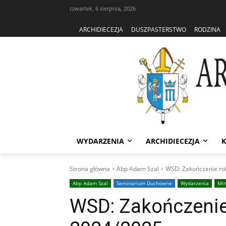
czwartek, 6 sierpnia, 2026
ARCHIDIECEZJA
DUSZPASTERSTWO
RODZINA
WYDARZENIA
ARCHIDIECEZJA
K
Strona główna
Abp Adam Szal
WSD: Zakończenie ro
Abp Adam Szal
Seminarium Duchowne
Wydarzenia
Min
WSD: Zakończenie