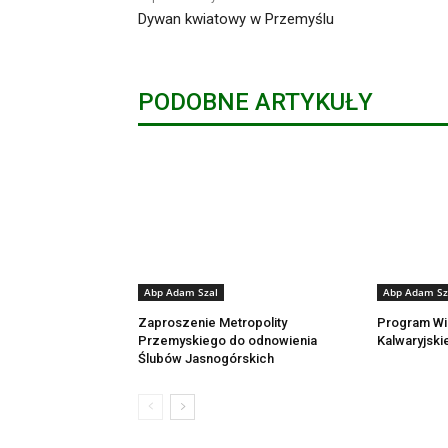
Dywan kwiatowy w Przemyślu
PODOBNE ARTYKUŁY
Abp Adam Szal
Abp Adam Sz
Zaproszenie Metropolity
Program Wi
Przemyskiego do odnowienia
Kalwaryjski
Ślubów Jasnogórskich