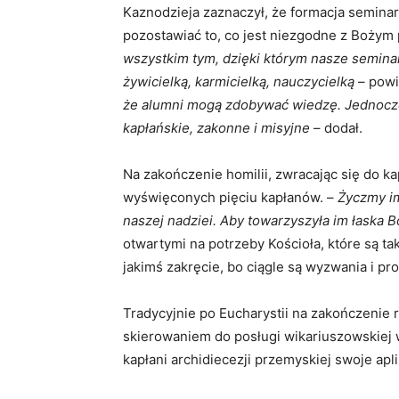
Kaznodzieja zaznaczył, że formacja seminary
pozostawiać to, co jest niezgodne z Bożym
wszystkim tym, dzięki którym nasze semina
żywicielką, karmicielką, nauczycielką
– powi
że alumni mogą zdobywać wiedzę. Jednocz
kapłańskie, zakonne i misyjne
– dodał.
Na zakończenie homilii, zwracając się do ka
wyświęconych pięciu kapłanów. –
Życzmy im
naszej nadziei. Aby towarzyszyła im łaska 
otwartymi na potrzeby Kościoła, które są tak
jakimś zakręcie, bo ciągle są wyzwania i pr
Tradycyjnie po Eucharystii na zakończenie
skierowaniem do posługi wikariuszowskiej w
kapłani archidiecezji przemyskiej swoje apli