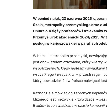
W poniedziałek, 23 czerwca 2025 r., por
Szala, metropolity przemyskiego oraz z u
Chudzio, księży profesorów i dziekanów
Przemyślu rok akademicki 2024/2025. W t
posługi wikariuszowskiej w parafiach odeb
W homilii metropolita przemyski, nawiązują
jest obowiązkiem człowieka, który wierzy 
współczesnych, kiedy jesteśmy świadkami 
wszystkiego i wszystkich
– przestrzegał i p
który powiedział, że w Polsce najwięcej jest
Kaznodzieja mówiąc do zebranych kapłanów
bliźniego jest niezwykle krzywdzące. –
Ileż
Byliśmy tego świadkami w czasie kampanii wy