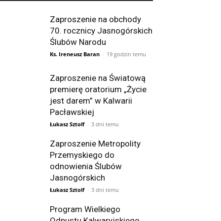
Zaproszenie na obchody
70. rocznicy Jasnogórskich
Ślubów Narodu
Ks. Ireneusz Baran
-
19 godzin temu
Zaproszenie na Światową
premierę oratorium „Życie
jest darem” w Kalwarii
Pacławskiej
Łukasz Sztolf
-
3 dni temu
Zaproszenie Metropolity
Przemyskiego do
odnowienia Ślubów
Jasnogórskich
Łukasz Sztolf
-
3 dni temu
Program Wielkiego
Odpustu Kalwaryjskiego