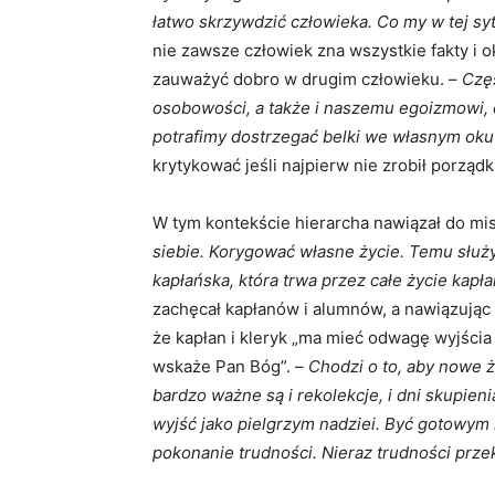
łatwo skrzywdzić człowieka. Co my w tej sy
nie zawsze człowiek zna wszystkie fakty i ok
zauważyć dobro w drugim człowieku. –
Czę
osobowości, a także i naszemu egoizmowi, 
potrafimy dostrzegać belki we własnym oku
krytykować jeśli najpierw nie zrobił porząd
W tym kontekście hierarcha nawiązał do mi
siebie. Korygować własne życie. Temu służy
kapłańska, która trwa przez całe życie kap
zachęcał kapłanów i alumnów, a nawiązując
że kapłan i kleryk „ma mieć odwagę wyjścia z
wskaże Pan Bóg”. –
Chodzi o to, aby nowe 
bardzo ważne są i rekolekcje, i dni skupieni
wyjść jako pielgrzym nadziei. Być gotowym
pokonanie trudności. Nieraz trudności prz