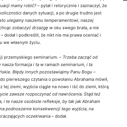
tuacji mamy robić?
– pytał i retorycznie i zaznaczył, że
oliczności danych sytuacji, a po drugie trudno jest
sto ulegamy naszemu temperamentowi, naszej
chcąc zobaczyć drzazgę w oku swego brata, a nie
– dodał i podkreślił, że nikt nie ma prawa oceniać i
ku we własnym życiu.
sji przemyskiego seminarium. –
Trzeba zacząć od
 nasza formacja i ta w ramach seminarium, i ta
łańskie. Błędy innych pozostawiajmy Panu Bogu
–
 do pierwszego czytania o powołaniu Abrahama mówił,
 tej ziemi, wyjścia ciągle na nowo i iść do ziemi, którą
życie zawsze rozpoczynać od nawrócenia. Stąd też
a, i te nasze osobiste refleksje, by tak jak Abraham
 na podnoszenie konsekwencji tego wyjścia, na
ekraczających oczekiwania
– dodał.