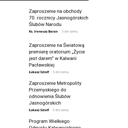
Zaproszenie na obchody
70. rocznicy Jasnogórskich
Ślubów Narodu
Ks. Ireneusz Baran
-
3 dni temu
Zaproszenie na Światową
premierę oratorium „Życie
jest darem” w Kalwarii
Pacławskiej
Łukasz Sztolf
-
5 dni temu
Zaproszenie Metropolity
Przemyskiego do
odnowienia Ślubów
Jasnogórskich
Łukasz Sztolf
-
5 dni temu
Program Wielkiego
Odpustu Kalwaryjskiego