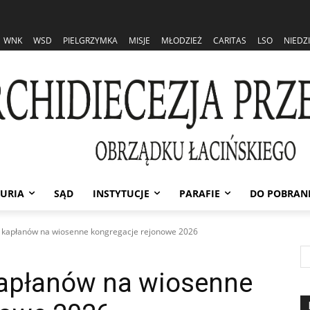
WNK
WSD
PIELGRZYMKA
MISJE
MŁODZIEŻ
CARITAS
LSO
NIEDZ
URIA
SĄD
INSTYTUCJE
PARAFIE
DO POBRAN
a kapłanów na wiosenne kongregacje rejonowe 2026
kapłanów na wiosenne