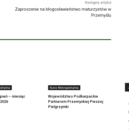
Następny artykuł
Zaproszenie na błogosławieństwo maturzystów w
Przemyślu
litalna
Kuria Metropolitalna
rpień – miesiąc
Województwo Podkarpackie
 2026
Partnerem Przemyskiej Pieszej
Pielgrzymki