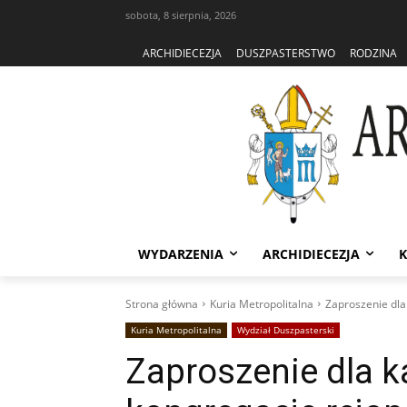
sobota, 8 sierpnia, 2026
ARCHIDIECEZJA
DUSZPASTERSTWO
RODZINA
WYDARZENIA
ARCHIDIECEZJA
K
Strona główna
Kuria Metropolitalna
Zaproszenie dl
Kuria Metropolitalna
Wydział Duszpasterski
Zaproszenie dla 