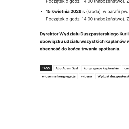
Początek o godz. 14.00 (nabożeństwo). 
15 kwietnia 2026 r.
(środa), w parafii pw
Początek o godz. 14.00 (nabożeństwo). 
Dyrektor Wydziału Duszpasterskiego Kurii
obowiązku udziału wszystkich kapłanów 
obecność do końca trwania spotkania.
TAGS
Abp Adam Szal
kongregacje kapłańskie
Ła
wiosenne kongregacje
wiosna
Wydział duszpastersk
Udział