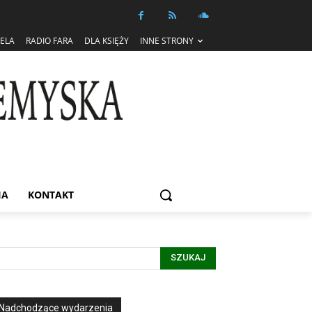
IELA
RADIO FARA
DLA KSIĘŻY
INNE STRONY
IA
KONTAKT
SZUKAJ
Nadchodzące wydarzenia