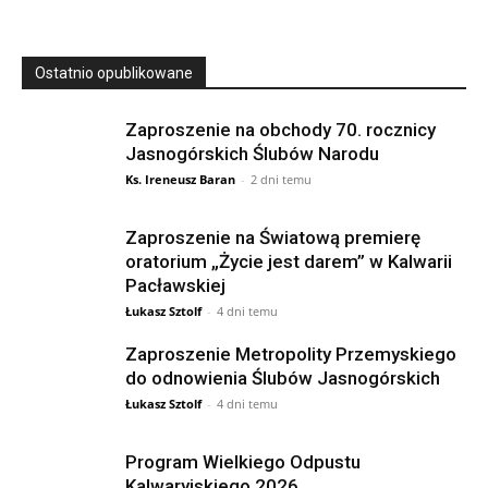
Ostatnio opublikowane
Zaproszenie na obchody 70. rocznicy
Jasnogórskich Ślubów Narodu
Ks. Ireneusz Baran
-
2 dni temu
Zaproszenie na Światową premierę
oratorium „Życie jest darem” w Kalwarii
Pacławskiej
Łukasz Sztolf
-
4 dni temu
Zaproszenie Metropolity Przemyskiego
do odnowienia Ślubów Jasnogórskich
Łukasz Sztolf
-
4 dni temu
Program Wielkiego Odpustu
Kalwaryjskiego 2026