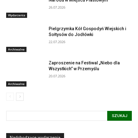
26.07.2026
Wydarzenia
Pielgrzymka Kół Gospodyń Wiejskich i
Sołtysów do Jodłówki
22.07.2026
Archiwalne
Zaproszenie na Festiwal „Niebo dla
Wszystkich” w Przemyślu
20.07.2026
Archiwalne
SZUKAJ
Nadchodzące wydarzenia