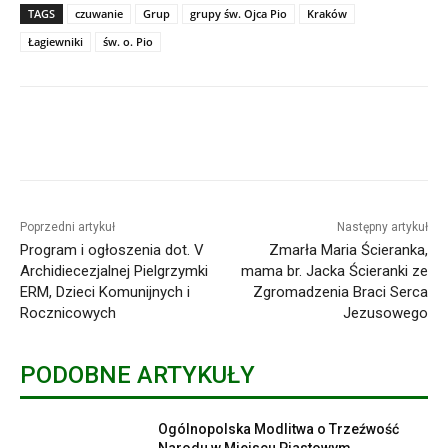
TAGS
czuwanie
Grup
grupy św. Ojca Pio
Kraków
Łagiewniki
św. o. Pio
Poprzedni artykuł
Następny artykuł
Program i ogłoszenia dot. V
Zmarła Maria Ścieranka,
Archidiecezjalnej Pielgrzymki
mama br. Jacka Ścieranki ze
ERM, Dzieci Komunijnych i
Zgromadzenia Braci Serca
Rocznicowych
Jezusowego
PODOBNE ARTYKUŁY
Ogólnopolska Modlitwa o Trzeźwość
Narodu w Miejscu Piastowym