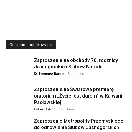
SIERPNIA, 2026
23 Niedz., 2026 00:00
Ostatnio opublikowane
Zaproszenie na obchody 70. rocznicy
Jasnogórskich Ślubów Narodu
Ks. Ireneusz Baran
-
3 dni temu
Zaproszenie na Światową premierę
oratorium „Życie jest darem” w Kalwarii
Pacławskiej
Łukasz Sztolf
-
5 dni temu
Zaproszenie Metropolity Przemyskiego
do odnowienia Ślubów Jasnogórskich