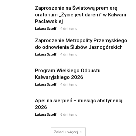
Zaproszenie na Światową premierę
oratorium „Życie jest darem” w Kalwarii
Pacławskiej
Łukasz Sztolf
-
4 dni temu
Zaproszenie Metropolity Przemyskiego
do odnowienia Ślubów Jasnogórskich
Łukasz Sztolf
-
4 dni temu
Program Wielkiego Odpustu
Kalwaryjskiego 2026
Łukasz Sztolf
-
4 dni temu
Apel na sierpień – miesiąc abstynencji
2026
Łukasz Sztolf
-
6 dni temu
Załaduj więcej