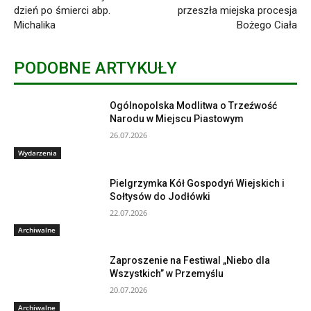
dzień po śmierci abp.
przeszła miejska procesja
Michalika
Bożego Ciała
PODOBNE ARTYKUŁY
Ogólnopolska Modlitwa o Trzeźwość
Narodu w Miejscu Piastowym
26.07.2026
Wydarzenia
Pielgrzymka Kół Gospodyń Wiejskich i
Sołtysów do Jodłówki
22.07.2026
Archiwalne
Zaproszenie na Festiwal „Niebo dla
Wszystkich” w Przemyślu
20.07.2026
Archiwalne