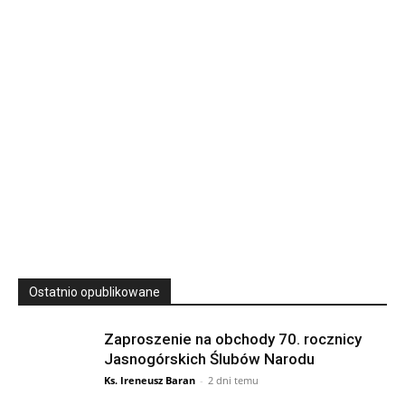
Wyższe Seminarium Duchowne,
ul. Zamkowa 5 Przemyśl,
podkarpackie 37-700 Polska
23
SIERPNIA, 2026
23 Niedz., 2026 00:00
Ostatnio opublikowane
Zaproszenie na obchody 70. rocznicy
Jasnogórskich Ślubów Narodu
Ks. Ireneusz Baran
-
2 dni temu