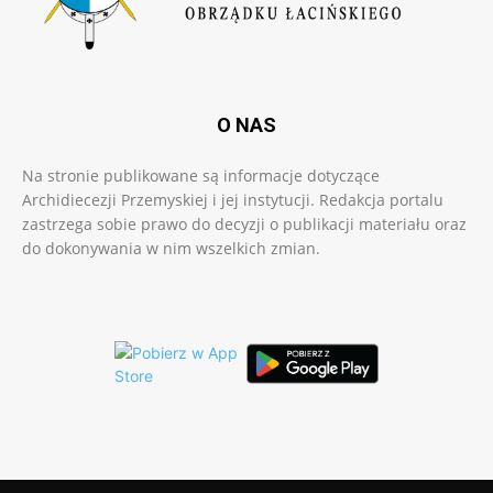
O NAS
Na stronie publikowane są informacje dotyczące
Archidiecezji Przemyskiej i jej instytucji. Redakcja portalu
zastrzega sobie prawo do decyzji o publikacji materiału oraz
do dokonywania w nim wszelkich zmian.