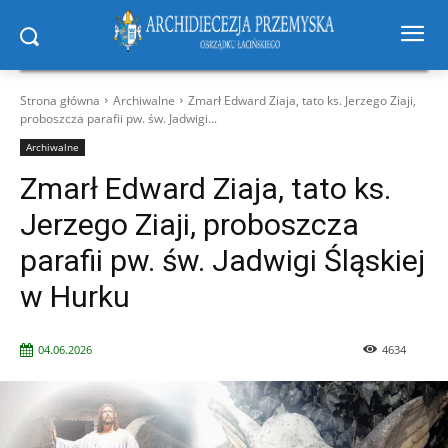
Strona główna
Archiwalne
Zmarł Edward Ziaja, tato ks. Jerzego Ziaji,
proboszcza parafii pw. św. Jadwigi...
Archiwalne
Zmarł Edward Ziaja, tato ks.
Jerzego Ziaji, proboszcza
parafii pw. św. Jadwigi Śląskiej
w Hurku
04.06.2026
4634