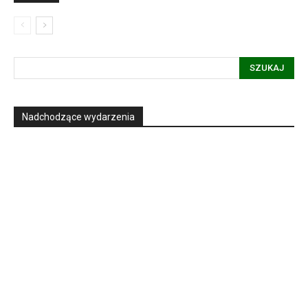
SZUKAJ
Nadchodzące wydarzenia
Informacja dot. funkcjonowania Sądu
Metropolitalnego
15