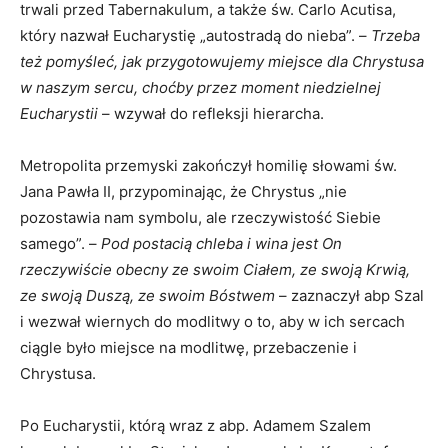
trwali przed Tabernakulum, a także św. Carlo Acutisa,
który nazwał Eucharystię „autostradą do nieba”. –
Trzeba
też pomyśleć, jak przygotowujemy miejsce dla Chrystusa
w naszym sercu, choćby przez moment niedzielnej
Eucharystii
– wzywał do refleksji hierarcha.
Metropolita przemyski zakończył homilię słowami św.
Jana Pawła II, przypominając, że Chrystus „nie
pozostawia nam symbolu, ale rzeczywistość Siebie
samego”. –
Pod postacią chleba i wina jest On
rzeczywiście obecny ze swoim Ciałem, ze swoją Krwią,
ze swoją Duszą, ze swoim Bóstwem
– zaznaczył abp Szal
i wezwał wiernych do modlitwy o to, aby w ich sercach
ciągle było miejsce na modlitwę, przebaczenie i
Chrystusa.
Po Eucharystii, którą wraz z abp. Adamem Szalem