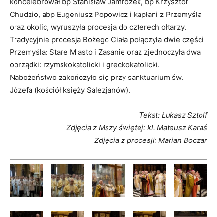
koncelebrował bp Stanisław Jamrozek, bp Krzysztof
Chudzio, abp Eugeniusz Popowicz i kapłani z Przemyśla
oraz okolic, wyruszyła procesja do czterech ołtarzy.
Tradycyjnie procesja Bożego Ciała połączyła dwie części
Przemyśla: Stare Miasto i Zasanie oraz zjednoczyła dwa
obrządki: rzymskokatolicki i greckokatolicki.
Nabożeństwo zakończyło się przy sanktuarium św.
Józefa (kościół księży Salezjanów).
Tekst: Łukasz Sztolf
Zdjęcia z Mszy świętej: kl. Mateusz Karaś
Zdjęcia z procesji: Marian Boczar