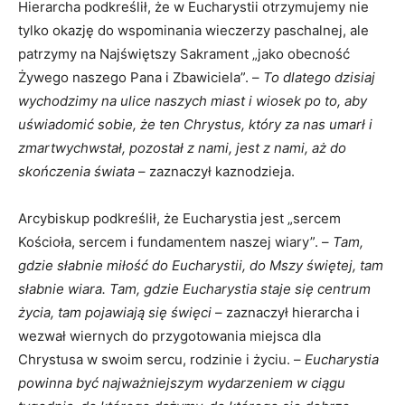
Hierarcha podkreślił, że w Eucharystii otrzymujemy nie
tylko okazję do wspominania wieczerzy paschalnej, ale
patrzymy na Najświętszy Sakrament „jako obecność
Żywego naszego Pana i Zbawiciela”. –
To dlatego dzisiaj
wychodzimy na ulice naszych miast i wiosek po to, aby
uświadomić sobie, że ten Chrystus, który za nas umarł i
zmartwychwstał, pozostał z nami, jest z nami, aż do
skończenia świata
– zaznaczył kaznodzieja.
Arcybiskup podkreślił, że Eucharystia jest „sercem
Kościoła, sercem i fundamentem naszej wiary”. –
Tam,
gdzie słabnie miłość do Eucharystii, do Mszy świętej, tam
słabnie wiara. Tam, gdzie Eucharystia staje się centrum
życia, tam pojawiają się święci
– zaznaczył hierarcha i
wezwał wiernych do przygotowania miejsca dla
Chrystusa w swoim sercu, rodzinie i życiu. –
Eucharystia
powinna być najważniejszym wydarzeniem w ciągu