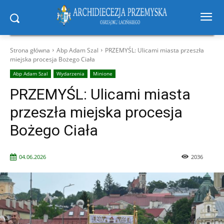
Strona główna
Abp Adam Szal
PRZEMYŚL: Ulicami miasta przeszła
miejska procesja Bożego Ciała
Abp Adam Szal
Wydarzenia
Minione
PRZEMYŚL: Ulicami miasta
przeszła miejska procesja
Bożego Ciała
04.06.2026
2036