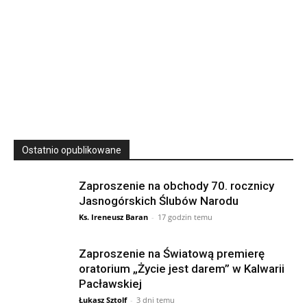
23
SIERPNIA, 2026
23 Niedz., 2026 00:00
Ostatnio opublikowane
Zaproszenie na obchody 70. rocznicy
Jasnogórskich Ślubów Narodu
Ks. Ireneusz Baran
-
17 godzin temu
Zaproszenie na Światową premierę
oratorium „Życie jest darem” w Kalwarii
Pacławskiej
Łukasz Sztolf
-
3 dni temu