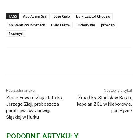
TAGS
Abp Adam Szal
Boże Ciało
bp Krzysztof Chudzio
bp Stanisław Jamrozek
Ciało i Krew
Eucharystia
procesja
Przemyśl
Poprzedni artykuł
Następny artykuł
Zmarł Edward Ziaja, tato ks.
Zmarł ks. Stanisław Baran,
Jerzego Ziaji, proboszcza
kapelan ZOL w Nieborowie,
parafii pw. św. Jadwigi
par. Hyżne
Śląskiej w Hurku
PODOBNE ARTYKUŁY