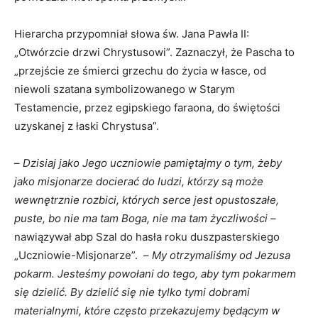
Hierarcha przypomniał słowa św. Jana Pawła II:
„Otwórzcie drzwi Chrystusowi”. Zaznaczył, że Pascha to
„przejście ze śmierci grzechu do życia w łasce, od
niewoli szatana symbolizowanego w Starym
Testamencie, przez egipskiego faraona, do świętości
uzyskanej z łaski Chrystusa”.
–
Dzisiaj jako Jego uczniowie pamiętajmy o tym, żeby
jako misjonarze docierać do ludzi, którzy są może
wewnętrznie rozbici, których serce jest opustoszałe,
puste, bo nie ma tam Boga, nie ma tam życzliwości
–
nawiązywał abp Szal do hasła roku duszpasterskiego
„Uczniowie-Misjonarze”. –
My otrzymaliśmy od Jezusa
pokarm.
Jesteśmy powołani do tego, aby tym pokarmem
się dzielić. By dzielić się nie tylko tymi dobrami
materialnymi, które często przekazujemy będącym w