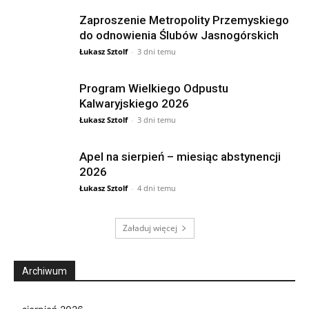
Zaproszenie Metropolity Przemyskiego
do odnowienia Ślubów Jasnogórskich
Łukasz Sztolf
-
3 dni temu
Program Wielkiego Odpustu
Kalwaryjskiego 2026
Łukasz Sztolf
-
3 dni temu
Apel na sierpień – miesiąc abstynencji
2026
Łukasz Sztolf
-
4 dni temu
Załaduj więcej
Archiwum