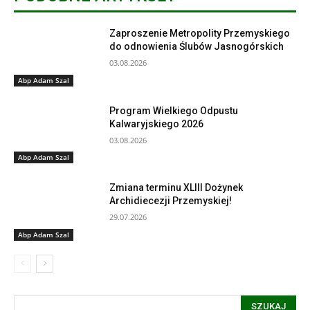
Zaproszenie Metropolity Przemyskiego
do odnowienia Ślubów Jasnogórskich
03.08.2026
Abp Adam Szal
Program Wielkiego Odpustu
Kalwaryjskiego 2026
03.08.2026
Abp Adam Szal
Zmiana terminu XLIII Dożynek
Archidiecezji Przemyskiej!
29.07.2026
Abp Adam Szal
SZUKAJ