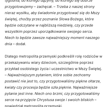
tygodnia, do którego dążymy, do którego się dobrze
przygotowujemy
– zachęcał. –
Trzeba z naszej strony
nieraz wysiłku, aby świadomie przygotować się do Mszy
świętej, choćby przez poznanie Słowa Bożego, które
będzie odczytane w najbliższą niedzielę, czy przede
wszystkim poprzez uporządkowanie swojego serca.
Niech to będzie zawsze najważniejszy moment naszego
dnia
– dodał.
Dlatego metropolita przemyski podkreślił rolę rodziców w
przekazywaniu wiary dzieciom, szczególnie poprzez
przykład osobistego życia i uczestnictwo w Mszy Świętej.
–
Najważniejszym pytaniem, które sobie zechcemy
postawić nie jest to, czy przygotowaliśmy piękne ołtarze,
kwiaty czy procesja będzie szła pięknie. Najważniejsze
pytanie jest inne. Niech ono brzmi, czy przygotowaliśmy
serce na przyjęcie Chrystusa swoje i swoich bliskich
–
powiedział metropolita przemyski.