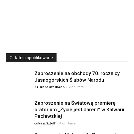
23
SIERPNIA, 2026
23 Niedz., 2026 00:00
Ostatnio opublikowane
Zaproszenie na obchody 70. rocznicy
Jasnogórskich Ślubów Narodu
Ks. Ireneusz Baran
-
2 dni temu
Zaproszenie na Światową premierę
oratorium „Życie jest darem” w Kalwarii
Pacławskiej
Łukasz Sztolf
-
4 dni temu