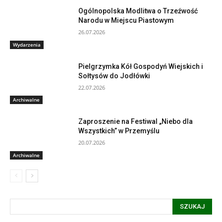
Ogólnopolska Modlitwa o Trzeźwość
Narodu w Miejscu Piastowym
26.07.2026
Wydarzenia
Pielgrzymka Kół Gospodyń Wiejskich i
Sołtysów do Jodłówki
22.07.2026
Archiwalne
Zaproszenie na Festiwal „Niebo dla
Wszystkich” w Przemyślu
20.07.2026
Archiwalne
SZUKAJ