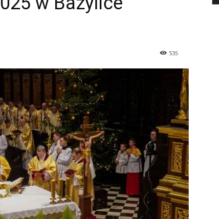
025 w Bazylice
535