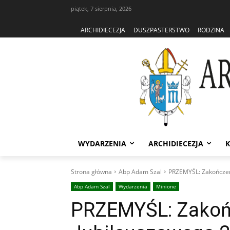
piątek, 7 sierpnia, 2026
ARCHIDIECEZJA
DUSZPASTERSTWO
RODZINA
WYDARZENIA
ARCHIDIECEZJA
K
Strona główna
Abp Adam Szal
PRZEMYŚL: Zakończeni
Abp Adam Szal
Wydarzenia
Minione
PRZEMYŚL: Zakoń