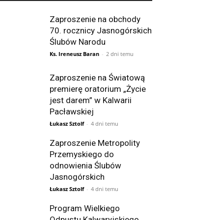
Zaproszenie na obchody
70. rocznicy Jasnogórskich
Ślubów Narodu
Ks. Ireneusz Baran
-
2 dni temu
Zaproszenie na Światową
premierę oratorium „Życie
jest darem” w Kalwarii
Pacławskiej
Łukasz Sztolf
-
4 dni temu
Zaproszenie Metropolity
Przemyskiego do
odnowienia Ślubów
Jasnogórskich
Łukasz Sztolf
-
4 dni temu
Program Wielkiego
Odpustu Kalwaryjskiego