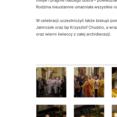
miłuje i pragnie naszego dobra
– powiedział
Rodzina nieustannie umacniała wszystkie n
W celebracji uczestniczyli także biskupi po
Jamrozek oraz bp Krzysztof Chudzio, a wraz
oraz wierni świeccy z całej archidiecezji.