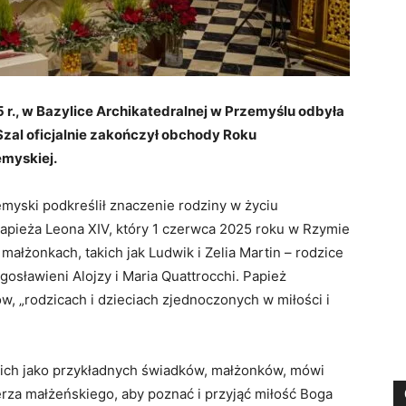
 r., w Bazylice Archikatedralnej w Przemyślu odbyła
Szal oficjalnie zakończył obchody Roku
emyskiej.
emyski podkreślił znaczenie rodziny w życiu
papieża Leona XIV, który 1 czerwca 2025 roku w Rzymie
ałżonkach, takich jak Ludwik i Zelia Martin – rodzice
gosławieni Alojzy i Maria Quattrocchi. Papież
w, „rodzicach i dzieciach zjednoczonych w miłości i
c ich jako przykładnych świadków, małżonków, mówi
erza małżeńskiego, aby poznać i przyjąć miłość Boga