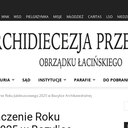
WNK
WSD
PIELGRZYMKA
MISJE
MŁODZIEŻ
CARITAS
LSO
NIEDZ
URIA
SĄD
INSTYTUCJE
PARAFIE
DO POBRAN
e Roku Jubileuszowego 2025 w Bazylice Archikatedralnej
czenie Roku