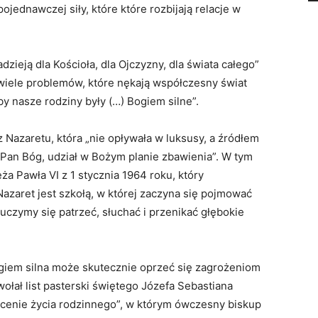
pojednawczej siły, które które rozbijają relacje w
zieją dla Kościoła, dla Ojczyzny, dla świata całego”
 „wiele problemów, które nękają współczesny świat
by nasze rodziny były (…) Bogiem silne”.
 Nazaretu, która „nie opływała w luksusy, a źródłem
e Pan Bóg, udział w Bożym planie zbawienia”. W tym
ża Pawła VI z 1 stycznia 1964 roku, który
Nazaret jest szkołą, w której zaczyna się pojmować
 uczymy się patrzeć, słuchać i przenikać głębokie
ogiem silna może skutecznie oprzeć się zagrożeniom
ołał list pasterski świętego Józefa Sebastiana
ęcenie życia rodzinnego”, w którym ówczesny biskup