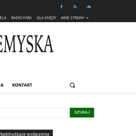
IELA
RADIO FARA
DLA KSIĘŻY
INNE STRONY
IA
KONTAKT
SZUKAJ
Nadchodzące wydarzenia