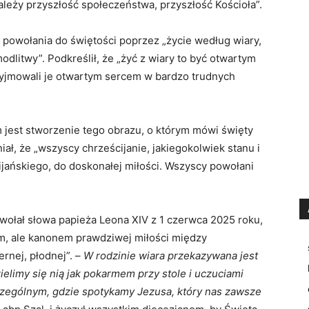
ależy przyszłość społeczeństwa, przyszłość Kościoła”.
ę powołania do świętości poprzez „życie według wiary,
dlitwy”. Podkreślił, że „żyć z wiary to być otwartym
przyjmowali je otwartym sercem w bardzo trudnych
 jest stworzenie tego obrazu, o którym mówi święty
ł, że „wszyscy chrześcijanie, jakiegokolwiek stanu i
ijańskiego, do doskonałej miłości. Wszyscy powołani
wołał słowa papieża Leona XIV z 1 czerwca 2025 roku,
em, ale kanonem prawdziwej miłości między
ernej, płodnej”. –
W rodzinie wiara przekazywana jest
ielimy się nią jak pokarmem przy stole i uczuciami
zczególnym, gdzie spotykamy Jezusa, który nas zawsze