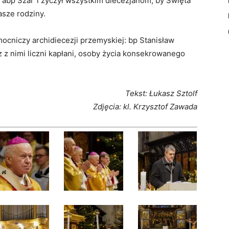
 abp Szal i życzył wszystkim diecezjanom, by Święta
asze rodziny.
mocniczy archidiecezji przemyskiej: bp Stanisław
 z nimi liczni kapłani, osoby życia konsekrowanego
Tekst: Łukasz Sztolf
Zdjęcia: kl. Krzysztof Zawada