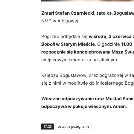
Zmarł Stefan Czarniecki
,
tato ks. Bogusła
NMP w Albigowej
Pogrzeb odbędzie się
w środę
,
3 czerwca 2
Boboli
w Starym Mieście
. O godzinie
11.00
rozpocznie się koncelebrowana Msza Św
miejscowym cmentarzu parafialnym.
Księdzu Bogusławowi oraz pogrążonej w żał
się z nimi w modlitwie do Miłosiernego Bog
Wieczne odpoczywanie racz Mu dać Panie, 
odpoczywa w pokoju wiecznym. Amen.
TAGS
ostatnie pożegnanie