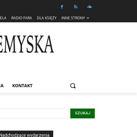
IELA
RADIO FARA
DLA KSIĘŻY
INNE STRONY
IA
KONTAKT
SZUKAJ
Nadchodzące wydarzenia