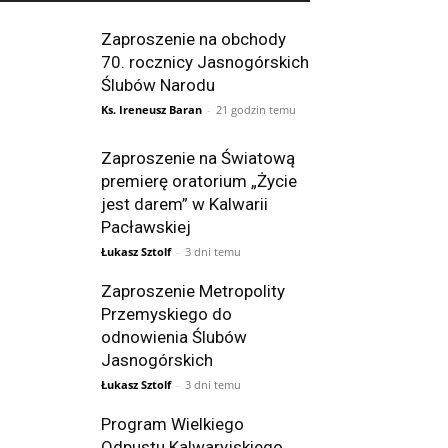
Zaproszenie na obchody
70. rocznicy Jasnogórskich
Ślubów Narodu
Ks. Ireneusz Baran
-
21 godzin temu
Zaproszenie na Światową
premierę oratorium „Życie
jest darem” w Kalwarii
Pacławskiej
Łukasz Sztolf
-
3 dni temu
Zaproszenie Metropolity
Przemyskiego do
odnowienia Ślubów
Jasnogórskich
Łukasz Sztolf
-
3 dni temu
Program Wielkiego
Odpustu Kalwaryjskiego