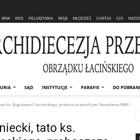
WNK
WSD
PIELGRZYMKA
MISJE
MŁODZIEŻ
CARITAS
LSO
NIEDZ
URIA
SĄD
INSTYTUCJE
PARAFIE
DO POBRAN
 tato ks. Bogusława Czarnieckiego, proboszcza parafii pw. Narodzenia NMP...
iecki, tato ks.