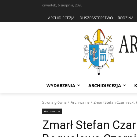
czwartek, 6 sierpnia, 2026
ARCHIDIECEZJA
DUSZPASTERSTWO
RODZINA
WYDARZENIA
ARCHIDIECEZJA
K
Strona główna
Archiwalne
Zmarł Stefan Czarniecki,
Archiwalne
Zmarł Stefan Czarn