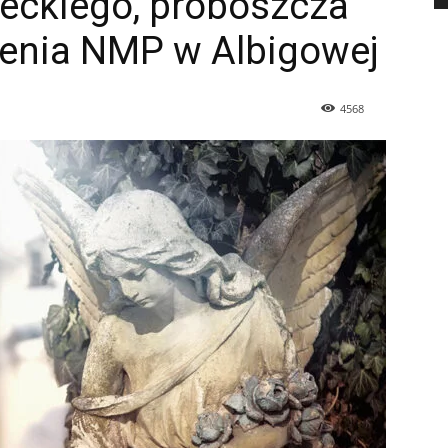
eckiego, proboszcza
zenia NMP w Albigowej
4568