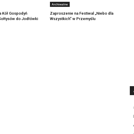
Archiwalne
a Kół Gospodyń
Zaproszenie na Festiwal „Niebo dla
 Sołtysów do Jodłówki
Wszystkich” w Przemyślu