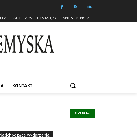
IELA
RADIO FARA
DLA KSIĘŻY
INNE STRONY
IA
KONTAKT
SZUKAJ
Nadchodzące wydarzenia