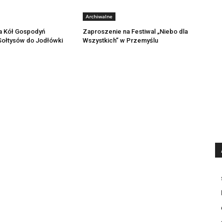
Archiwalne
a Kół Gospodyń
Zaproszenie na Festiwal „Niebo dla
 Sołtysów do Jodłówki
Wszystkich” w Przemyślu