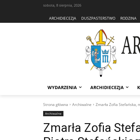
sobota, 8 sierpnia, 2026
ARCHIDIECEZJA
DUSZPASTERSTWO
RODZINA
WYDARZENIA
ARCHIDIECEZJA
K
Strona główna
Archiwalne
Zmarła Zofia Stefańska, m
Archiwalne
Zmarła Zofia Stef