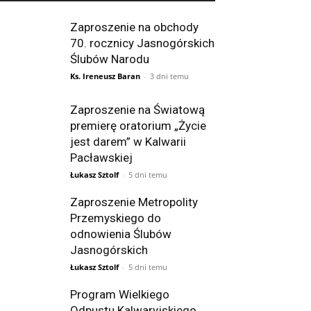
Zaproszenie na obchody
70. rocznicy Jasnogórskich
Ślubów Narodu
Ks. Ireneusz Baran
-
3 dni temu
Zaproszenie na Światową
premierę oratorium „Życie
jest darem” w Kalwarii
Pacławskiej
Łukasz Sztolf
-
5 dni temu
Zaproszenie Metropolity
Przemyskiego do
odnowienia Ślubów
Jasnogórskich
Łukasz Sztolf
-
5 dni temu
Program Wielkiego
Odpustu Kalwaryjskiego