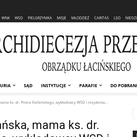
WNK
WSD
PIELGRZYMKA
MISJE
MŁODZIEŻ
CARITAS
LSO
NIEDZ
URIA
SĄD
INSTYTUCJE
PARAFIE
DO POBRAN
ama ks. dr. Piotra Stefańskiego, wykładowcy WSD i rezydenta...
ańska, mama ks. dr.