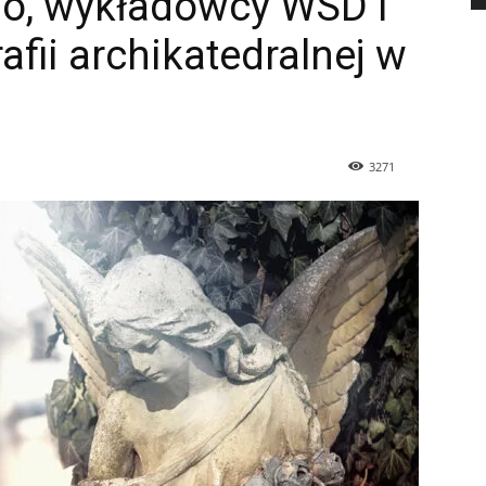
go, wykładowcy WSD i
afii archikatedralnej w
3271