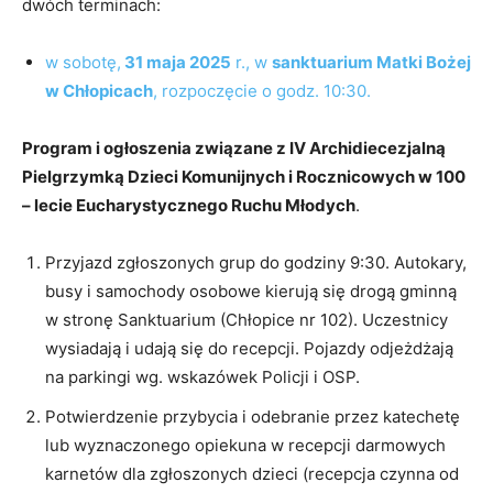
dwóch terminach:
w sobotę,
31 maja 2025
r., w
sanktuarium Matki Bożej
w Chłopicach
, rozpoczęcie o godz. 10:30.
Program i ogłoszenia związane z IV Archidiecezjalną
Pielgrzymką Dzieci Komunijnych i Rocznicowych w 100
– lecie Eucharystycznego Ruchu Młodych
.
P
rzyjazd zgłoszonych grup do godziny
9:
30.
Au
tokary
,
busy i samochody osobowe
kierują się drog
ą
gminną
w str
onę Sanktuarium
(Chłopice nr 102)
.
Uczestnicy
wysiadają i
udają się do recepcji. Pojazdy
o
djeżdżają
na parking
i
wg.
wskazówek
Policji i
OSP
.
Potwierdzenie przybycia i
odebranie przez katechetę
l
ub wyznaczonego opiekuna
w recepcji darmowych
karnetów dla zgłoszonych dzieci (
r
ecepcja
czynna od