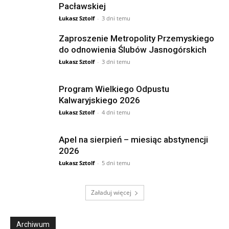
Pacławskiej
Łukasz Sztolf
-
3 dni temu
Zaproszenie Metropolity Przemyskiego
do odnowienia Ślubów Jasnogórskich
Łukasz Sztolf
-
3 dni temu
Program Wielkiego Odpustu
Kalwaryjskiego 2026
Łukasz Sztolf
-
4 dni temu
Apel na sierpień – miesiąc abstynencji
2026
Łukasz Sztolf
-
5 dni temu
Załaduj więcej
Archiwum