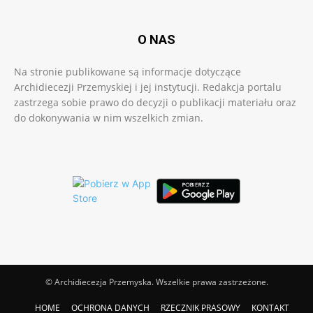
O NAS
Na stronie publikowane są informacje dotyczące
Archidiecezji Przemyskiej i jej instytucji. Redakcja portalu
zastrzega sobie prawo do decyzji o publikacji materiału oraz
do dokonywania w nim wszelkich zmian.
© Archidiecezja Przemyska. Wszelkie prawa zastrzeżone.
HOME
OCHRONA DANYCH
RZECZNIK PRASOWY
KONTAKT