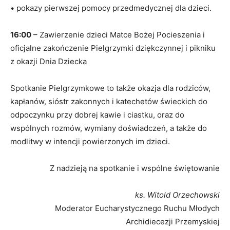
•
pokazy pierwszej pomocy
przedmedycznej dla dzieci.
16:
0
0
–
Zawierzenie dzieci Matce Bożej
Pocieszenia
i
oficjalne zakończenie
Pielgrzymki
d
ziękczynnej i
p
ikniku
z okazji Dnia Dziecka
Spotkanie Pielgrzymkowe to także okazja d
la rodziców,
kapłanów, sióstr
zakonnych i katechetów świeckich do
odpoczynku przy dobrej kawie i ciastku, oraz do
wspólnych rozmów, wymiany doświadczeń, a także do
modlitwy w
intencji powierzonych im dzieci.
Z nadzieją na
spotkanie i wspólne świętowanie
ks. Witold Orzechowski
Moderator Eucharystycznego Ruchu Młodych
Archidiecezji Przemyskiej