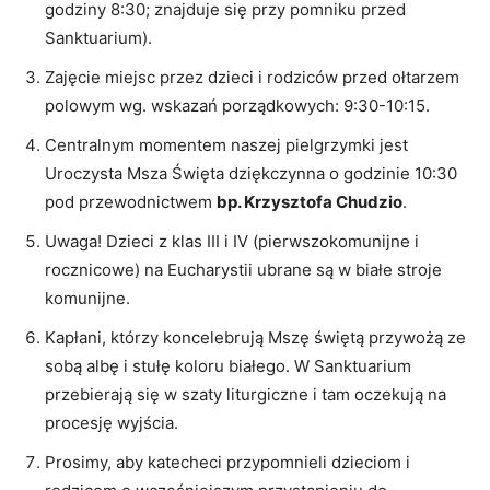
godziny
8:
30
;
znajduje się
przy pomniku
przed
Sanktuarium
)
.
Zajęcie miejsc
przez dzieci i rodziców
przed ołtarzem
polowym
wg.
wskazań porządkowych
:
9:
30
-10:
15.
C
entralny
m
moment
em
naszej pielgrzymki
jest
Uroczysta Msza Święta
d
ziękczynna
o godzinie
10:
30
pod przewodnictwem
bp. Krzysztofa Chudzio
.
Uwaga!
Dzieci z klas III i IV (pierwszokomunijne i
r
ocznicowe)
na Eucharystii ubrane są w
białe
stroje
komun
ijne.
Kapłani, którzy koncelebrują Mszę świętą
przywożą ze
sobą albę i stułę koloru białego. W Sanktuarium
przebierają się w szaty liturgiczne i tam oczekują na
procesję wyjścia.
Prosimy, aby katecheci przypomnieli dzieciom i