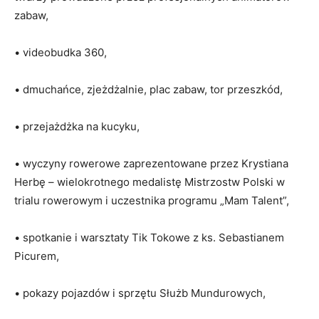
zabaw,
•
vi
deobudka
360,
•
dmuchańce
,
zjeżdżalnie, plac zabaw, tor przeszkód,
•
przejażdżka na kucyku,
•
wyczyny rowerowe zaprezentowane przez
Krystiana
Herbę
–
wielokrotnego
medalistę Mistrzostw
Polski w
trialu rowerowym i uczestnika programu
„Mam Talent”,
•
spotkanie i
warsztaty Ti
k
Tokowe
z ks. Sebastianem
Picurem,
•
pokazy
pojazdów
i
sprzętu Służb Mundurowych,