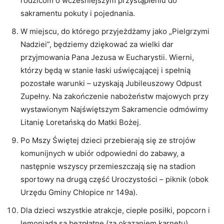
rodzicom o
wcześniejszym
przystąpieniu do
sakramentu pokuty i pojednania.
W miejscu, do którego
przyjeżdżamy
jako
„
P
ielgrzymi
N
adziei”,
będziemy dziękować za
wielki
dar
przyjmowania Pana Jezusa w
Euc
harystii.
Wierni
,
którzy będą w stanie łaski uświęcając
ej i
spełnią
pozostałe warunki
–
uzyskają
J
ubileuszowy
Odpust
Zupełny
.
Na zakończenie n
abożeństw majowych
przy
wy
stawionym Najświętszym Sakramencie
odmówimy
Litanię Loretańską
do Matki Bożej.
Po
M
szy
Świętej
dzieci przebierają się ze strojów
komunijnych w ubiór odpowiedni do zabawy
, a
następnie wszyscy przemiesz
cz
ają się na
s
tadion
s
portowy
na drugą część Uroczysto
ści –
p
iknik
(obok
Urzędu Gminy Chłopice nr 149a)
.
Dla dzieci wszystkie atrakcje, ciepłe
posiłki
, popcorn i
lemoniada
są bezpłatne
(za okazaniem karnetu).