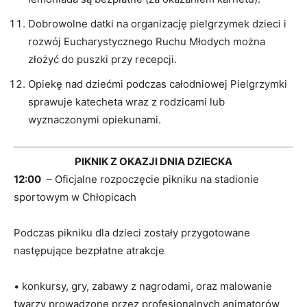
Dobrowolne datki na organizację pielgrzymek dzieci i
rozwój Eucharystycznego Ruchu Młodych można
złożyć do puszki przy recepcji.
Opiekę nad dziećmi
podczas całodniowej Pielgrzymki
sprawuje katecheta wraz
z rodzicami lub
wyznaczonymi opiekunami.
PIKNIK Z OKAZJI DNIA DZIECKA
12:
0
0
–
Oficjalne
rozpoczęcie
p
ikniku na
stadionie
s
portowym w Chłopicach
Podczas
p
ikniku
dla
dzieci zostały
przygotowane
następujące
bezpłatne atrakcje
•
k
onkursy
, gry,
zabawy
z nagrodami, oraz
malowanie
twarzy
prowadzone przez pr
ofesjonalnych animatorów