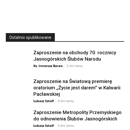
23 Niedz., 2026 00:00
Ostatnio opublikowane
Zaproszenie na obchody 70. rocznicy
Jasnogórskich Ślubów Narodu
Ks. Ireneusz Baran
-
2 dni temu
Zaproszenie na Światową premierę
oratorium „Życie jest darem” w Kalwarii
Pacławskiej
Łukasz Sztolf
-
4 dni temu
Zaproszenie Metropolity Przemyskiego
do odnowienia Ślubów Jasnogórskich
Łukasz Sztolf
-
4 dni temu