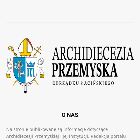
O NAS
Na stronie publikowane są informacje dotyczące
Archidiecezji Przemyskiej i jej instytucji. Redakcja portalu