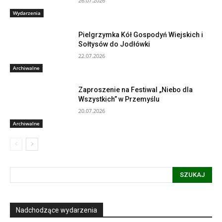
26.07.2026
Wydarzenia
Pielgrzymka Kół Gospodyń Wiejskich i
Sołtysów do Jodłówki
22.07.2026
Archiwalne
Zaproszenie na Festiwal „Niebo dla
Wszystkich” w Przemyślu
20.07.2026
Archiwalne
SZUKAJ
Nadchodzące wydarzenia