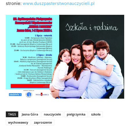
stronie:
www.
duszpasterstwonauczycieli.pl
TAGS
Jasna Góra
nauczyciele
pielgrzymka
szkoła
wychowawcy
zaproszenie