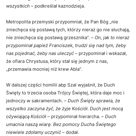
wszystkich
– podkreślał kaznodzieja.
Metropolita przemyski przypomniał, że Pan Bóg „nie
zniechęca się postawą tych, którzy nieraz go nie słuchają,
nie zniechęca się postawą grzesznika”. –
On, jak to nieraz
przypominał papież Franciszek, trudzi się nad tym, żeby
nas pojednać, żeby nas uleczyć
– przypominał i wskazał,
że ofiara Chrystusa, który stał się jednym z nas,
„przemawia mocniej niż krew Abla”.
W dalszej części homilii abp Szal wyjaśnił, że Duch
Święty to trzecia osoba Trójcy Świętej, która daje moc i
jednoczy w sakramentach. –
Duch Święty sprawia, że
wszystko zaczyna żyć, że żyje Kościół. Duch jest mocą
ożywiającą Kościół
– przypominał hierarcha. –
Duch
umacnia naszą wiarę. Bez pomocy Ducha Świętego
niewiele zdołamy uczynić
– dodał.