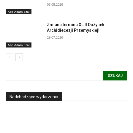
03.08.2026
Abp Adam Szal
Zmiana terminu XLIII Dożynek
Archidiecezji Przemyskiej!
29.07.2026
Abp Adam Szal
SZUKAJ
Nadchodzące wydarzenia
Informacja dot. funkcjonowania Sądu
Metropolitalnego