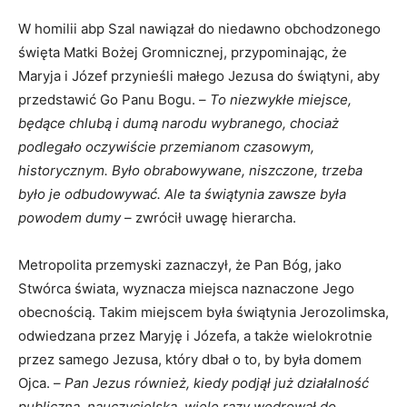
W homilii abp Szal nawiązał do niedawno obchodzonego
święta Matki Bożej Gromnicznej, przypominając, że
Maryja i Józef przynieśli małego Jezusa do świątyni, aby
przedstawić Go Panu Bogu. –
To niezwykłe miejsce,
będące chlubą i dumą narodu wybranego, chociaż
podlegało oczywiście przemianom czasowym,
historycznym. Było obrabowywane, niszczone, trzeba
było je odbudowywać. Ale ta świątynia zawsze była
powodem dumy
– zwrócił uwagę hierarcha.
Metropolita przemyski zaznaczył, że Pan Bóg, jako
Stwórca świata, wyznacza miejsca naznaczone Jego
obecnością. Takim miejscem była świątynia Jerozolimska,
odwiedzana przez Maryję i Józefa, a także wielokrotnie
przez samego Jezusa, który dbał o to, by była domem
Ojca. –
Pan Jezus również, kiedy podjął już działalność
publiczną, nauczycielską, wiele razy wędrował do