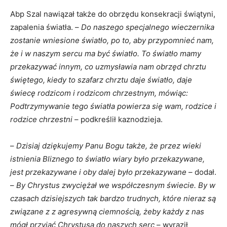
Abp Szal nawiązał także do obrzędu konsekracji świątyni,
zapalenia światła. –
Do naszego specjalnego wieczernika
zostanie wniesione światło, po to, aby przypomnieć nam,
że i w naszym sercu ma być światło. To światło mamy
przekazywać innym, co uzmysławia nam obrzęd chrztu
świętego, kiedy to szafarz chrztu daje światło, daje
świecę rodzicom i rodzicom chrzestnym, mówiąc:
Podtrzymywanie tego światła powierza się wam, rodzice i
rodzice chrzestni
– podkreślił kaznodzieja.
–
Dzisiaj dziękujemy Panu Bogu także, że przez wieki
istnienia Bliznego to światło wiary było przekazywane,
jest przekazywane i oby dalej było przekazywane
– dodał.
–
By Chrystus zwyciężał we współczesnym świecie. By w
czasach dzisiejszych tak bardzo trudnych, które nieraz są
związane z z agresywną ciemnością, żeby każdy z nas
mógł przyjąć Chrystusa do naszych serc
– wyraził