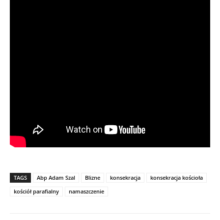
TAGS
Abp Adam Szal
Blizne
konsekracja
konsekracja kościoła
kościół parafialny
namaszczenie