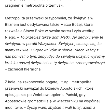
pragnienie metropolita przemyski.
Metropolita przemyski przypomniał, że świątynia w
Bliznem jest dedykowana także Matce Bożej, która
rozważała Słowo Boże w swoim sercu i żyła według
Niego. –
To przecież także dom Matki. Jej dedykujemy tę
świątynię w parafii Wszystkich Świętych, ciesząc się, że
mamy tak wielu Orędowników w niebie. Niech każdy z
nas pomyśli o tym, żeby idąc do świątyni uczynić wyraźny
krok ku naszej świętości i o tę świętość trzeba powalczyć
– zachęcał hierarcha.
Z kolei na zakończenie bogatej liturgii metropolita
przemyski nawiązał do Dziejów Apostolskich, które
opisują czas po Wniebowstąpieniu Pański, gdy
Apostołowie gromadzili się w wieczerniku na wspólnej
modlitwie. –
Życzę wam, abyście trwali tutaj razem z