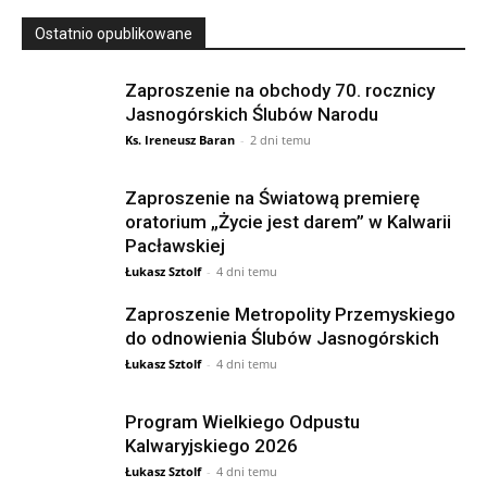
Ostatnio opublikowane
Zaproszenie na obchody 70. rocznicy
Jasnogórskich Ślubów Narodu
Ks. Ireneusz Baran
-
2 dni temu
Zaproszenie na Światową premierę
oratorium „Życie jest darem” w Kalwarii
Pacławskiej
Łukasz Sztolf
-
4 dni temu
Zaproszenie Metropolity Przemyskiego
do odnowienia Ślubów Jasnogórskich
Łukasz Sztolf
-
4 dni temu
Program Wielkiego Odpustu
Kalwaryjskiego 2026
Łukasz Sztolf
-
4 dni temu