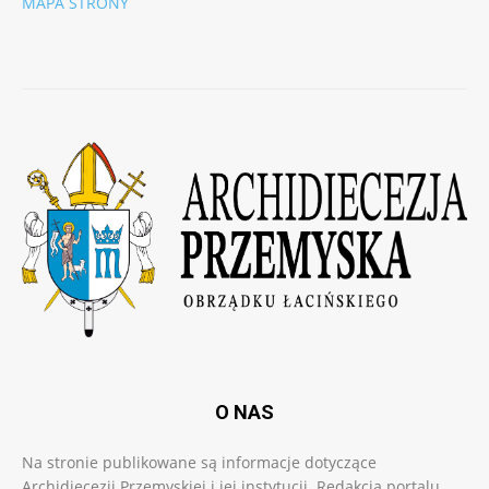
MAPA STRONY
O NAS
Na stronie publikowane są informacje dotyczące
Archidiecezji Przemyskiej i jej instytucji. Redakcja portalu