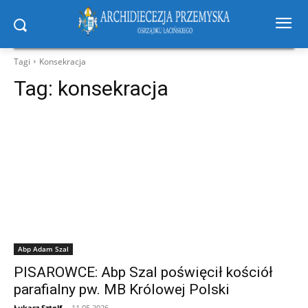
Tagi
Konsekracja
Tag:
konsekracja
Abp Adam Szal
PISAROWCE: Abp Szal poświęcił kościół
parafialny pw. MB Królowej Polski
Łukasz Sztolf
-
11.05.2026