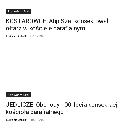
Abp Adam Szal
KOSTAROWCE: Abp Szal konsekrował
ołtarz w kościele parafialnym
Łukasz Sztolf
-
07.12.2025
Abp Adam Szal
JEDLICZE: Obchody 100-lecia konsekracji
kościoła parafialnego
Łukasz Sztolf
-
18.10.2025