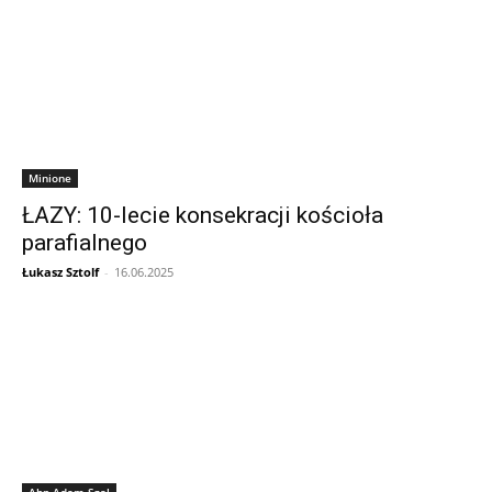
Minione
ŁAZY: 10-lecie konsekracji kościoła
parafialnego
Łukasz Sztolf
-
16.06.2025
Abp Adam Szal