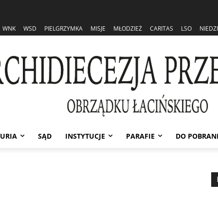
WNK
WSD
PIELGRZYMKA
MISJE
MŁODZIEŻ
CARITAS
LSO
NIEDZ
URIA
SĄD
INSTYTUCJE
PARAFIE
DO POBRAN