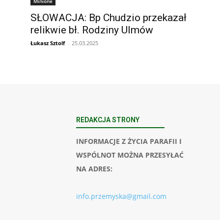
Minione
SŁOWACJA: Bp Chudzio przekazał
relikwie bł. Rodziny Ulmów
Łukasz Sztolf
-
25.03.2025
REDAKCJA STRONY
INFORMACJE Z ŻYCIA PARAFII I
WSPÓLNOT MOŻNA PRZESYŁAĆ
NA ADRES:
info.przemyska@gmail.com