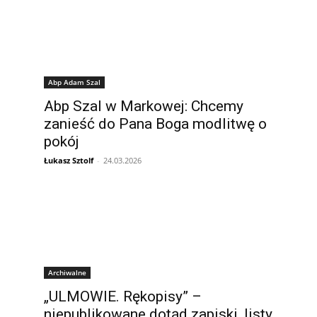
Abp Adam Szal
Abp Szal w Markowej: Chcemy
zanieść do Pana Boga modlitwę o
pokój
Łukasz Sztolf
-
24.03.2026
Archiwalne
„ULMOWIE. Rękopisy” –
niepublikowane dotąd zapiski, listy