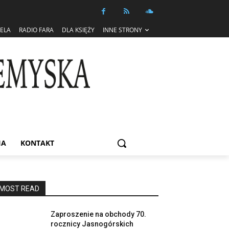
IELA
RADIO FARA
DLA KSIĘŻY
INNE STRONY
IA
KONTAKT
MOST READ
Zaproszenie na obchody 70.
rocznicy Jasnogórskich