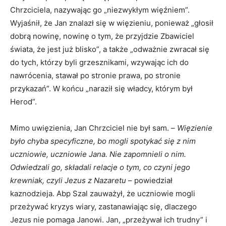
Chrzciciela, nazywając go „niezwykłym więźniem”.
Wyjaśnił, że Jan znalazł się w więzieniu, ponieważ „głosił
dobrą nowinę, nowinę o tym, że przyjdzie Zbawiciel
świata, że jest już blisko”, a także „odważnie zwracał się
do tych, którzy byli grzesznikami, wzywając ich do
nawrócenia, stawał po stronie prawa, po stronie
przykazań”. W końcu „naraził się władcy, którym był
Herod”.
Mimo uwięzienia, Jan Chrzciciel nie był sam. –
Więzienie
było chyba specyficzne, bo mogli spotykać się z nim
uczniowie, uczniowie Jana. Nie zapomnieli o nim.
Odwiedzali go, składali relacje o tym, co czyni jego
krewniak, czyli Jezus z Nazaretu
– powiedział
kaznodzieja. Abp Szal zauważył, że uczniowie mogli
przeżywać kryzys wiary, zastanawiając się, dlaczego
Jezus nie pomaga Janowi. Jan, „przeżywał ich trudny” i