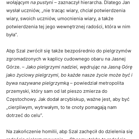
wołającym na pustyni
– zaznaczył hierarcha. Dlatego Jan
wysłał uczniów, „nie tracąc wiary, chciał potwierdzenia
wiary, swoich uczniów, umocnienia wiary, a także
potwierdzenia tej jego wewnętrznej radości, która w nim
była”.
Abp Szal zwrócił się także bezpośrednio do pielgrzymów
zgromadzonych w kaplicy cudownego obaru na Jasnej
Górze. –
Jako pielgrzymi nadziei, wędrując na Jasną Górę
jako życiowy pielgrzymi, bo każde nasze życie może być i
bywa nazywane pielgrzymką
– powiedział metropolita
przemyski, który sam od lat pieszo zmierza do
Częstochowy. Jak dodał arcybiskup, ważne jest, aby być
„cierpliwym, wytrwałym, to te cnoty pomagają nam
dotrzeć do celu”.
Na zakończenie homilii, abp Szal zachęcił do dzielenia się