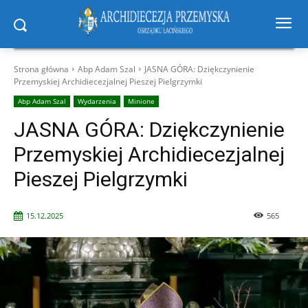
Strona główna
Abp Adam Szal
JASNA GÓRA: Dziękczynienie
Przemyskiej Archidiecezjalnej Pieszej Pielgrzymki
Abp Adam Szal
Wydarzenia
Minione
JASNA GÓRA: Dziękczynienie
Przemyskiej Archidiecezjalnej
Pieszej Pielgrzymki
15.12.2025
565