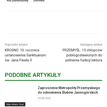
Rok Jubileuszowy
Ulmowie
Poprzedni artykuł
Następny artykuł
KROSNO: 10. rocznica
PRZEMYŚL: 15 chłopców
ustanowienia Sanktuarium
pobłogosławionych do
św. Jana Pawła II
pełnienia funkcji lektora
PODOBNE ARTYKUŁY
Zaproszenie Metropolity Przemyskiego
do odnowienia Ślubów Jasnogórskich
03.08.2026
Abp Adam Szal