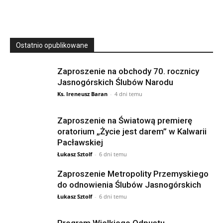
Ostatnio opublikowane
Zaproszenie na obchody 70. rocznicy
Jasnogórskich Ślubów Narodu
Ks. Ireneusz Baran
-
4 dni temu
Zaproszenie na Światową premierę
oratorium „Życie jest darem” w Kalwarii
Pacławskiej
Łukasz Sztolf
-
6 dni temu
Zaproszenie Metropolity Przemyskiego
do odnowienia Ślubów Jasnogórskich
Łukasz Sztolf
-
6 dni temu
Program Wielkiego Odpustu