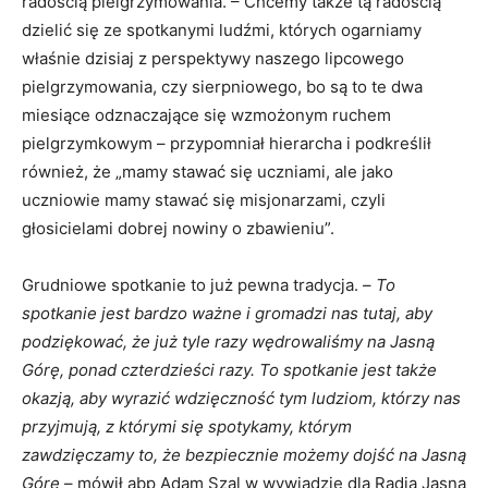
radością pielgrzymowania. – Chcemy także tą radością
dzielić się ze spotkanymi ludźmi, których ogarniamy
właśnie dzisiaj z perspektywy naszego lipcowego
pielgrzymowania, czy sierpniowego, bo są to te dwa
miesiące odznaczające się wzmożonym ruchem
pielgrzymkowym – przypomniał hierarcha i podkreślił
również, że „mamy stawać się uczniami, ale jako
uczniowie mamy stawać się misjonarzami, czyli
głosicielami dobrej nowiny o zbawieniu”.
Grudniowe spotkanie to już pewna tradycja. –
To
spotkanie jest bardzo ważne i gromadzi nas tutaj, aby
podziękować, że już tyle razy wędrowaliśmy na Jasną
Górę, ponad czterdzieści razy. To spotkanie jest także
okazją, aby wyrazić wdzięczność tym ludziom, którzy nas
przyjmują, z którymi się spotykamy, którym
zawdzięczamy to, że bezpiecznie możemy dojść na Jasną
Górę
– mówił abp Adam Szal w wywiadzie dla Radia Jasna