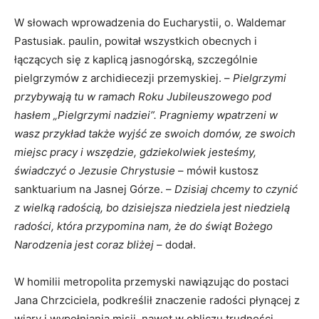
W słowach wprowadzenia do Eucharystii, o. Waldemar
Pastusiak. paulin, powitał wszystkich obecnych i
łączących się z kaplicą jasnogórską, szczególnie
pielgrzymów z archidiecezji przemyskiej. –
Pielgrzymi
przybywają tu w ramach Roku Jubileuszowego pod
hasłem „Pielgrzymi nadziei”. Pragniemy wpatrzeni w
wasz przykład także wyjść ze swoich domów, ze swoich
miejsc pracy i wszędzie, gdziekolwiek jesteśmy,
świadczyć o Jezusie Chrystusie
– mówił kustosz
sanktuarium na Jasnej Górze. –
Dzisiaj chcemy to czynić
z wielką radością, bo dzisiejsza niedziela jest niedzielą
radości, która przypomina nam, że do świąt Bożego
Narodzenia jest coraz bliżej
– dodał.
W homilii metropolita przemyski nawiązując do postaci
Jana Chrzciciela, podkreślił znaczenie radości płynącej z
wiary i wypełniania misji, nawet w obliczu trudności.