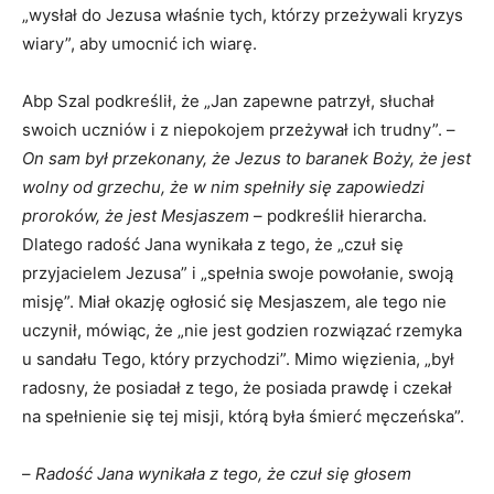
„wysłał do Jezusa właśnie tych, którzy przeżywali kryzys
wiary”, aby umocnić ich wiarę.
Abp Szal podkreślił, że „Jan zapewne patrzył, słuchał
swoich uczniów i z niepokojem przeżywał ich trudny”. –
On sam był przekonany, że Jezus to baranek Boży, że jest
wolny od grzechu, że w nim spełniły się zapowiedzi
proroków, że jest Mesjaszem
– podkreślił hierarcha.
Dlatego radość Jana wynikała z tego, że „czuł się
przyjacielem Jezusa” i „spełnia swoje powołanie, swoją
misję”. Miał okazję ogłosić się Mesjaszem, ale tego nie
uczynił, mówiąc, że „nie jest godzien rozwiązać rzemyka
u sandału Tego, który przychodzi”. Mimo więzienia, „był
radosny, że posiadał z tego, że posiada prawdę i czekał
na spełnienie się tej misji, którą była śmierć męczeńska”.
–
Radość Jana wynikała z tego, że czuł się głosem