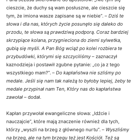
cieszcie, że duchy są wam posłuszne, ale cieszcie się
tym, że imiona wasze zapisane są w niebie”. –
Dziś te
słowa i dla nas, których życie posunęło się daleko do
przodu, te słowa są prawdziwą podporą. Coraz bardziej
skrzypiące kolana, przygnieciona do ziemi sylwetka,
gubią się myśli. A Pan Bóg wciąż po kolei rozbiera te
przybudówki, którymi się szczyciliśmy
– zaznaczył
kaznodzieja i postawił zgubne pytanie: „co ja z tego
wszystkiego mam?”. –
Do kapłaństwa nie szliśmy po
medale. Jeśli się nam tak należą to byłoby lepiej, żeby te
medale przypinał nam Ten, Który nas do kapłaństwa
zawołał
– dodał.
Kapłan przywołał ewangeliczne słowa: „Idźcie i
nauczajcie”, które mają znaczenie również dla tych,
którzy „wyszli na brzeg z głównego nurtu”. –
Wyszliśmy
na brzeg, ale na tym brzegu też jest Kościół. Też są