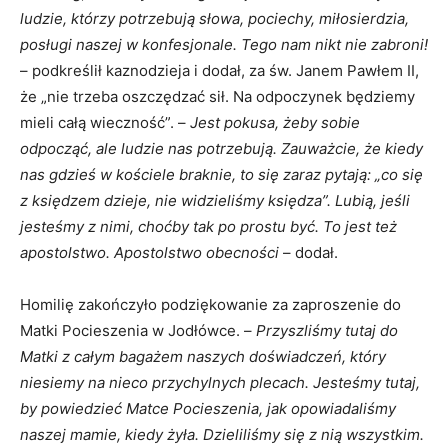
ludzie, którzy potrzebują słowa, pociechy, miłosierdzia,
posługi naszej w konfesjonale. Tego nam nikt nie zabroni!
– podkreślił kaznodzieja i dodał, za św. Janem Pawłem II,
że „nie trzeba oszczędzać sił. Na odpoczynek będziemy
mieli całą wieczność”. –
Jest pokusa, żeby sobie
odpocząć, ale ludzie nas potrzebują. Zauważcie, że kiedy
nas gdzieś w kościele braknie, to się zaraz pytają: „co się
z księdzem dzieje, nie widzieliśmy księdza”. Lubią, jeśli
jesteśmy z nimi, choćby tak po prostu być. To jest też
apostolstwo. Apostolstwo obecności
– dodał.
Homilię zakończyło podziękowanie za zaproszenie do
Matki Pocieszenia w Jodłówce. –
Przyszliśmy tutaj do
Matki z całym bagażem naszych doświadczeń, który
niesiemy na nieco przychylnych plecach. Jesteśmy tutaj,
by powiedzieć Matce Pocieszenia, jak opowiadaliśmy
naszej mamie, kiedy żyła. Dzieliliśmy się z nią wszystkim.