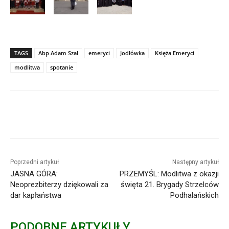
TAGS
Abp Adam Szal
emeryci
Jodłówka
Księża Emeryci
modlitwa
spotanie
Poprzedni artykuł
Następny artykuł
JASNA GÓRA:
PRZEMYŚL: Modlitwa z okazji
Neoprezbiterzy dziękowali za
święta 21. Brygady Strzelców
dar kapłaństwa
Podhalańskich
PODOBNE ARTYKUŁY