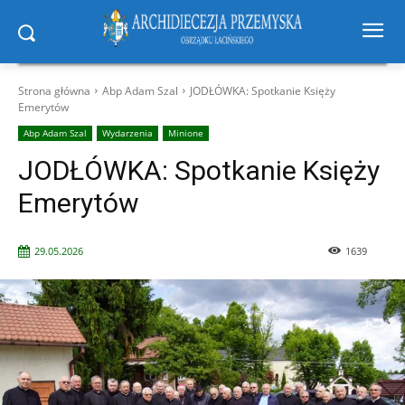
Strona główna
Abp Adam Szal
JODŁÓWKA: Spotkanie Księży
Emerytów
Abp Adam Szal
Wydarzenia
Minione
JODŁÓWKA: Spotkanie Księży
Emerytów
29.05.2026
1639