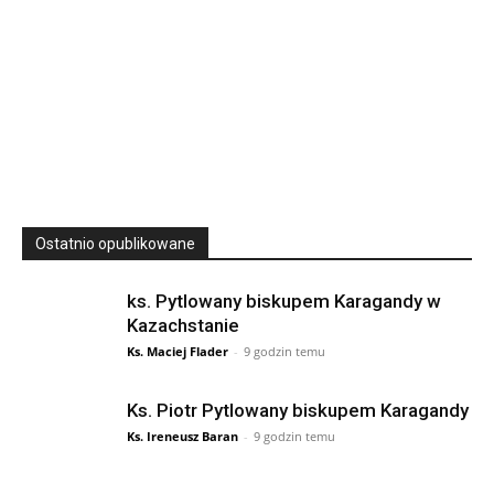
23
SIERPNIA, 2026
23 Niedz., 2026 00:00
Ostatnio opublikowane
ks. Pytlowany biskupem Karagandy w
Kazachstanie
Ks. Maciej Flader
-
9 godzin temu
Ks. Piotr Pytlowany biskupem Karagandy
Ks. Ireneusz Baran
-
9 godzin temu