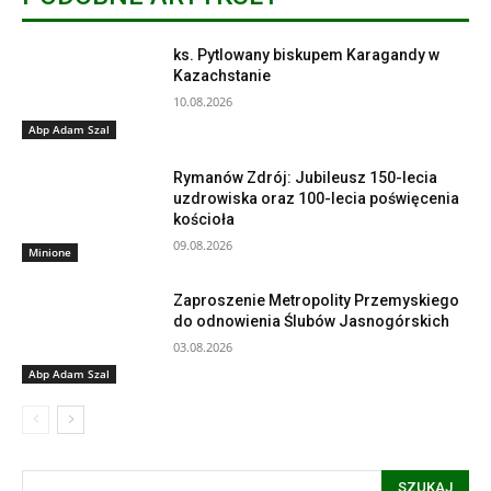
ks. Pytlowany biskupem Karagandy w
Kazachstanie
10.08.2026
Abp Adam Szal
Rymanów Zdrój: Jubileusz 150-lecia
uzdrowiska oraz 100-lecia poświęcenia
kościoła
09.08.2026
Minione
Zaproszenie Metropolity Przemyskiego
do odnowienia Ślubów Jasnogórskich
03.08.2026
Abp Adam Szal
SZUKAJ