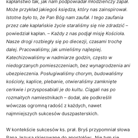
kapłaństwo tak, jak nam podpowiadał młodzieńczy zapał.
Może przykład jakiegoś księdza, który nas zainspirował.
Istotne było to, że Pan Bóg nam zaufał. I tego zaufania
przez całe kapłańskie życie staraliśmy się nie zdradzić
–
powiedział kapłan. –
Każdy z nas podjął misję Kościoła.
Nasze drogi rozbiegły się po diecezji, czasami trochę
dalej. Pracowaliśmy, jak umieliśmy najlepiej.
Katechizowaliśmy w nadmiarze godzin, często w
niedogrzanych pomieszczeniach, bez wynagrodzenia ani
ubezpieczenia. Posługiwaliśmy chorym, budowaliśmy
kościoły, kaplice, plebanie, otwieraliśmy zamknięte
cerkwie i przysposabiali je do kultu. Ciągali nas po
rozmaitych namiestnikach
– dodał, ale podkreślił
wówczas ogromną radość z każdych, nawet
najmniejszych sukcesów duszpasterskich.
W kontekście sukcesów ks. prał. Bryś przypomniał słowa
Pana Jezusa skierowane do apostołów: „Nie tym się