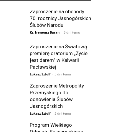
Zaproszenie na obchody
70. rocznicy Jasnogórskich
Ślubów Narodu
Ks. Ireneusz Baran
-
3 dni temu
Zaproszenie na Światową
premierę oratorium „Życie
jest darem” w Kalwarii
Pacławskiej
Łukasz Sztolf
-
5 dni temu
Zaproszenie Metropolity
Przemyskiego do
odnowienia Ślubów
Jasnogórskich
Łukasz Sztolf
-
5 dni temu
Program Wielkiego
Odpustu Kalwaryjskiego