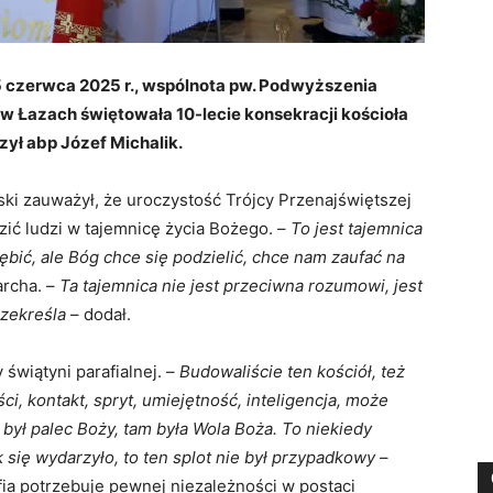
5 czerwca 2025 r., wspólnota pw. Podwyższenia
 w Łazach świętowała 10-lecie konsekracji kościoła
ył abp Józef Michalik.
ki zauważył, że uroczystość Trójcy Przenajświętszej
ić ludzi w tajemnicę życia Bożego. –
To jest tajemnica
ębić, ale Bóg chce się podzielić, chce
nam
zaufać na
archa. –
Ta tajemnica nie jest przeciwna rozumowi, jest
zekreśla
– dodał.
świątyni parafialnej. –
Budowaliście ten kościół, też
ci, kontakt, spryt, umiejętność, inteligencja, może
 był palec Boży, tam była Wola Boża. To niekiedy
k się wydarzyło, to ten splot nie był przypadkowy
–
fia potrzebuje pewnej niezależności w postaci