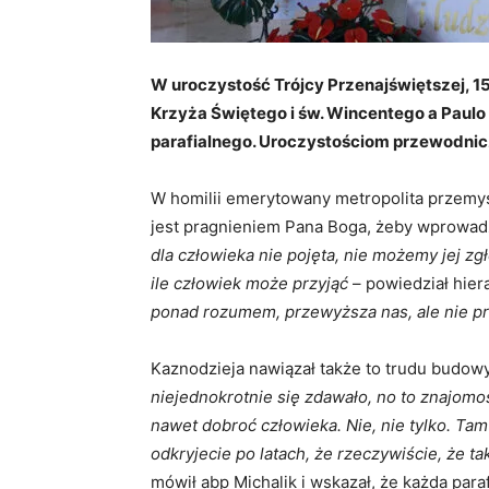
W uroczystość Trójcy Przenajświętszej, 1
Krzyża Świętego i św. Wincentego a Paulo
parafialnego. Uroczystościom przewodnicz
W homilii emerytowany metropolita przemys
jest pragnieniem Pana Boga, żeby wprowadz
dla człowieka nie pojęta, nie możemy jej zgł
ile człowiek może przyjąć
– powiedział hier
ponad rozumem, przewyższa nas, ale nie pr
Kaznodzieja nawiązał także to trudu budowy 
niejednokrotnie się zdawało, no to znajomoś
nawet dobroć człowieka. Nie, nie tylko. Tam
odkryjecie po latach, że rzeczywiście, że ta
mówił abp Michalik i wskazał, że każda para