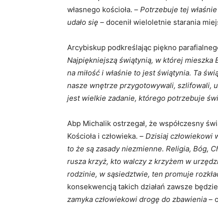
własnego kościoła. –
Potrzebuje tej właśnie
udało się
– docenił wieloletnie starania mie
Arcybiskup podkreślając piękno parafialneg
Najpiękniejszą świątynią, w której mieszka 
na miłość i właśnie to jest świątynia. Ta ś
nasze wnętrze przygotowywali, szlifowali, u
jest wielkie zadanie, którego potrzebuje świ
Abp Michalik ostrzegał, że współczesny świ
Kościoła i człowieka. –
Dzisiaj człowiekowi 
to że są zasady niezmienne. Religia, Bóg, C
rusza krzyż, kto walczy z krzyżem w urzędz
rodzinie, w sąsiedztwie, ten promuje rozkł
konsekwencją takich działań zawsze będzie
zamyka człowiekowi drogę do zbawienia
– o