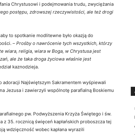
ufania Chrystusowi i podejmowania trudu, zwyciężania
go postępu, zdrowszej rzeczywistości, ale też drogi
, aby to spotkanie modlitewne było okazją do
ości. –
Prośby o nawrócenie tych wszystkich, którzy
że wiara, religia, wiara w Boga, w Chrystusa jest
ań, ale że taka droga życiowa właśnie jest
dział kaznodzieja.
do adoracji Najświętszym Sakramentem wyśpiewali
na Jezusa i zawierzyli wspólnotę parafialną Boskiemu
parafialnego pw. Podwyższenia Krzyża Świętego i św.
a z 35. rocznicą święceń kapłańskich proboszcza tej
oją wdzięczność wobec kapłana wyrazili