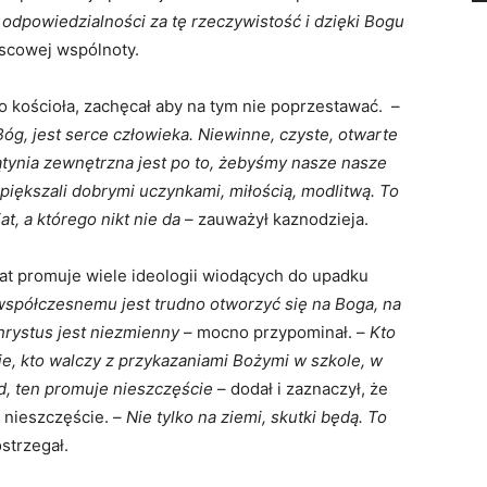
 odpowiedzialności za tę rzeczywistość i dzięki Bogu
jscowej wspólnoty.
o kościoła, zachęcał aby na tym nie poprzestawać. –
Bóg, jest serce człowieka. Niewinne, czyste, otwarte
wiątynia zewnętrzna jest po to, żebyśmy nasze nasze
piększali dobrymi uczynkami, miłością, modlitwą. To
at, a którego nikt nie da
– zauważył kaznodzieja.
at promuje wiele ideologii wiodących do upadku
współczesnemu jest trudno otworzyć się na Boga, na
hrystus jest niezmienny
– mocno przypominał. –
Kto
ie, kto walczy z przykazaniami Bożymi w szkole, w
ad, ten promuje nieszczęście
– dodał i zaznaczył, że
 nieszczęście. –
Nie tylko na ziemi, skutki będą. To
strzegał.