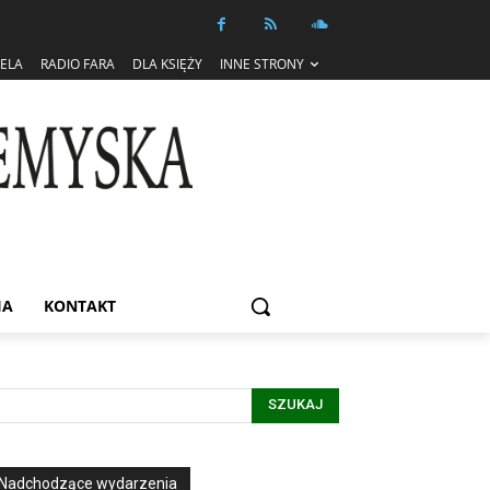
IELA
RADIO FARA
DLA KSIĘŻY
INNE STRONY
IA
KONTAKT
SZUKAJ
Nadchodzące wydarzenia