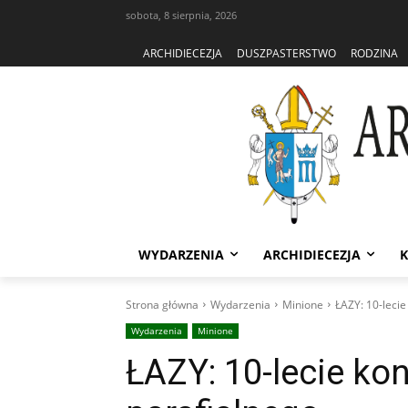
sobota, 8 sierpnia, 2026
ARCHIDIECEZJA
DUSZPASTERSTWO
RODZINA
WYDARZENIA
ARCHIDIECEZJA
K
Strona główna
Wydarzenia
Minione
ŁAZY: 10-lecie
Wydarzenia
Minione
ŁAZY: 10-lecie kon