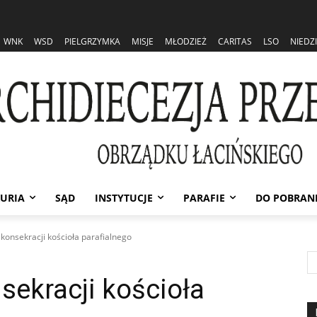
WNK
WSD
PIELGRZYMKA
MISJE
MŁODZIEŻ
CARITAS
LSO
NIEDZ
URIA
SĄD
INSTYTUCJE
PARAFIE
DO POBRAN
 konsekracji kościoła parafialnego
sekracji kościoła