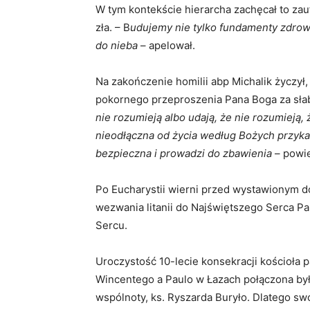
W tym kontekście hierarcha zachęcał to za
zła. – B
udujemy nie tylko fundamenty zdrowe
do nieba
– apelował.
Na zakończenie homilii abp Michalik życzył
pokornego przeproszenia Pana Boga za słab
nie rozumieją albo udają, że nie rozumieją, 
nieodłączna od życia według Bożych przykaz
bezpieczna i prowadzi do zbawienia
– powie
Po Eucharystii wierni przed wystawionym 
wezwania litanii do Najświętszego Serca Pa
Sercu.
Uroczystość 10-lecie konsekracji kościoła 
Wincentego a Paulo w Łazach połączona był
wspólnoty, ks. Ryszarda Buryło. Dlatego sw