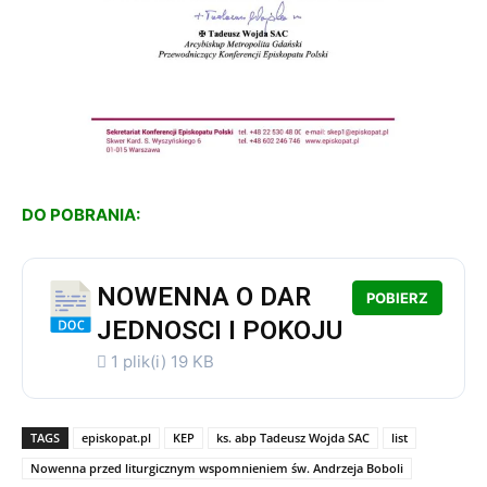
DO POBRANIA:
NOWENNA O DAR
POBIERZ
JEDNOSCI I POKOJU
1 plik(i)
19 KB
TAGS
episkopat.pl
KEP
ks. abp Tadeusz Wojda SAC
list
Nowenna przed liturgicznym wspomnieniem św. Andrzeja Boboli