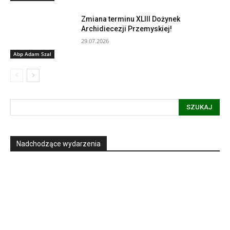
Zmiana terminu XLIII Dożynek
Archidiecezji Przemyskiej!
29.07.2026
Abp Adam Szal
SZUKAJ
Nadchodzące wydarzenia
Informacja dot. funkcjonowania Sądu
Metropolitalnego