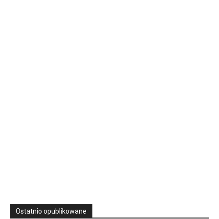
16 Niedz., 2026 00:00
Rekolekcje kapłańskie w WSD Przemyśl – Seria III
Wyższe Seminarium Duchowne,
ul. Zamkowa 5 Przemyśl,
podkarpackie 37-700 Polska
23
SIERPNIA, 2026
23 Niedz., 2026 00:00
Ostatnio opublikowane