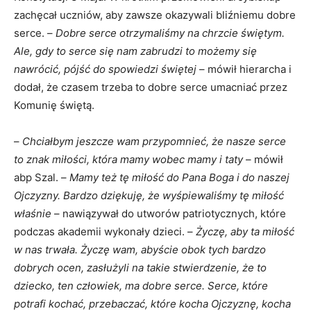
zachęcał uczniów, aby zawsze okazywali bliźniemu dobre
serce. –
Dobre serce otrzymaliśmy na chrzcie świętym.
Ale, gdy to serce się nam zabrudzi to możemy się
nawrócić, pójść do spowiedzi świętej
– mówił hierarcha i
dodał, że czasem trzeba to dobre serce umacniać przez
Komunię świętą.
–
Chciałbym jeszcze wam przypomnieć, że nasze serce
to znak miłości, która mamy wobec mamy i taty
– mówił
abp Szal. –
Mamy też tę miłość do Pana Boga i do naszej
Ojczyzny. Bardzo dziękuję, że wyśpiewaliśmy tę miłość
właśnie
– nawiązywał do utworów patriotycznych, które
podczas akademii wykonały dzieci. –
Życzę, aby ta miłość
w nas trwała. Życzę wam, abyście obok tych bardzo
dobrych ocen, zasłużyli na takie stwierdzenie, że to
dziecko, ten człowiek, ma dobre serce. Serce, które
potrafi kochać, przebaczać, które kocha Ojczyznę, kocha