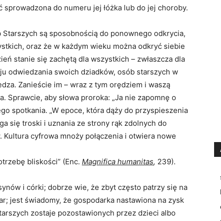
 sprowadzona do numeru jej łóżka lub do jej choroby.
 Starszych są sposobnością do ponownego odkrycia,
ystkich, oraz że w każdym wieku można odkryć siebie
ień stanie się zachętą dla wszystkich – zwłaszcza dla
ju odwiedzania swoich dziadków, osób starszych w
iedza. Zanieście im – wraz z tym orędziem i waszą
a. Sprawcie, aby słowa proroka: „Ja nie zapomnę o
nego spotkania. „W epoce, która dąży do przyspieszenia
ga się troski i uznania ze strony rąk zdolnych do
. Kultura cyfrowa mnoży połączenia i otwiera nowe
trzebę bliskości” (Enc.
Magnifica humanitas
,
239).
ynów i córki; dobrze wie, że zbyt często patrzy się na
żar; jest świadomy, że gospodarka nastawiona na zysk
starszych zostaje pozostawionych przez dzieci albo