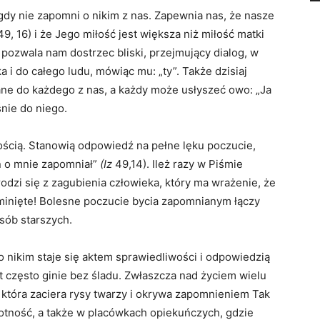
igdy nie zapomni o nikim z nas. Zapewnia nas, że nasze
9, 16) i że Jego miłość jest większa niż miłość matki
 pozwala nam dostrzec bliski, przejmujący dialog, w
i do całego ludu, mówiąc mu: „ty”. Także dzisiaj
ne do każdego z nas, a każdy może usłyszeć owo: „Ja
nie do niego.
nością. Stanowią odpowiedź na pełne lęku poczucie,
n o mnie zapomniał”
(Iz
49,14). Ileż razy w Piśmie
dzi się z zagubienia człowieka, który ma wrażenie, że
ominięte! Bolesne poczucie bycia zapomnianym łączy
osób starszych.
o nikim staje się aktem sprawiedliwości i odpowiedzią
t często ginie bez śladu. Zwłaszcza nad życiem wielu
, która zaciera rysy twarzy i okrywa zapomnieniem Tak
motność, a także w placówkach opiekuńczych, gdzie