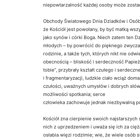
niepowtarzalność każdej osoby może zostać
Obchody Światowego Dnia Dziadków i Osób
że Kościół jest powołany, by być matką wsz
jako synów i córki Boga. Niech zatem ten Dz
młodych – by powrócić do pięknego zwycza
rodzinie, a także tych, których nikt nie odw
obecnością – bliskość i serdeczność Papież
tobie”, przybrały kształt czułego i serdecz
i fragmentaryzacji, ludzkie ciało wciąż doma
czułości, uważnych umysłów i dobrych słów
możliwości spotkania; serce
człowieka zachowuje jednak niezbywalną po
Kościół zna cierpienie swoich najstarszych s
nich z uprzedzeniem i uważa się ich za cię
osłabia więzi rodzimie; wie, że wiele osób 