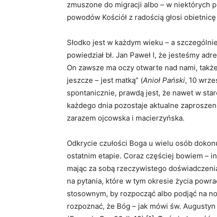
zmuszone do migracji albo – w niektórych p
powodów Kościół z radością głosi obietnicę
Słodko jest w każdym wieku – a szczególnie 
powiedział bł. Jan Paweł I, że jesteśmy adr
On zawsze ma oczy otwarte nad nami, także
jeszcze – jest matką” (
Anioł Pański
, 10 wrze
spontanicznie, prawdą jest, że nawet w star
każdego dnia pozostaje aktualne zaproszeni
zarazem ojcowska i macierzyńska.
Odkrycie czułości Boga u wielu osób dokonuj
ostatnim etapie. Coraz częściej bowiem – in
mając za sobą rzeczywistego doświadczenia
na pytania, które w tym okresie życia powr
stosownym, by rozpocząć albo podjąć na n
rozpoznać, że Bóg – jak mówi św. Augustyn 