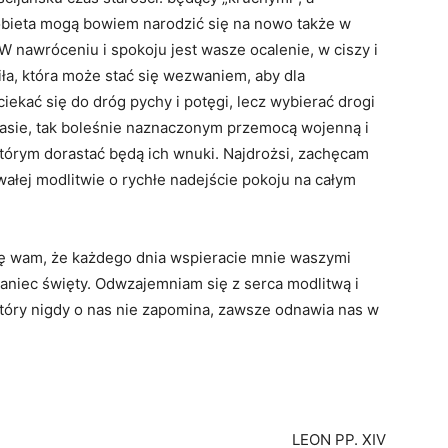
obieta mogą bowiem narodzić się na nowo także w
 „W nawróceniu i spokoju jest wasze ocalenie, w ciszy i
siła, która może stać się wezwaniem, aby dla
iekać się do dróg pychy i potęgi, lecz wybierać drogi
asie, tak boleśnie naznaczonym przemocą wojenną i
 którym dorastać będą ich wnuki. Najdrożsi, zachęcam
wałej modlitwie o rychłe nadejście pokoju na całym
uję wam, że każdego dnia wspieracie mnie waszymi
niec święty. Odwzajemniam się z serca modlitwą i
tóry nigdy o nas nie zapomina, zawsze odnawia nas w
LEON PP. XIV