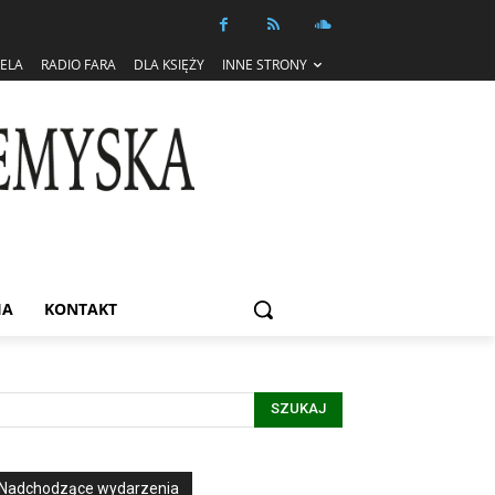
IELA
RADIO FARA
DLA KSIĘŻY
INNE STRONY
IA
KONTAKT
SZUKAJ
Nadchodzące wydarzenia