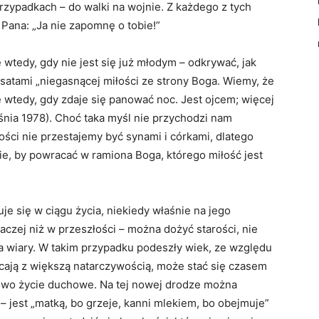
rzypadkach – do walki na wojnie. Z każdego z tych
 Pana: „Ja nie zapomnę o tobie!”
wtedy, gdy nie jest się już młodym – odkrywać, jak
esatami „niegasnącej miłości ze strony Boga. Wiemy, że
 wtedy, gdy zdaje się panować noc. Jest ojcem; więcej
śnia 1978). Choć taka myśl nie przychodzi nam
ości nie przestajemy być synami i córkami, dlatego
e, by powracać w ramiona Boga, którego miłość jest
e się w ciągu życia, niekiedy właśnie na jego
aczej niż w przeszłości – można dożyć starości, nie
 wiary. W takim przypadku podeszły wiek, ze względu
acają z większą natarczywością, może stać się czasem
owo życie duchowe. Na tej nowej drodze można
– jest „matką, bo grzeje, kanni mlekiem, bo obejmuje”