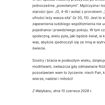
jednocześnie „powołanymi”. Mężczyzna i k
starości (por. J3, 4-6) i wołać z prorokiem:
ufności leży wasza siła”
(Iz
30, 15). Jest to 
zapewnienia ludzkiego współistnienia nie uc
pojednania i prawdziwego pokoju. W tym cz
społeczną, wielu pyta, jaki będzie świat, w
was, abyście zjednoczyli się ze mną w wytr
świecie.
Siostry i bracia w podeszłym wieku, dzięk
modlitwami, zwłaszcza gdy odmawiacie Róża
pozostawiam wam to życzenie: niech Pan, k
wierze, nadziei i miłości!
Z Watykanu, dnia 15 czerwca 2026 r.