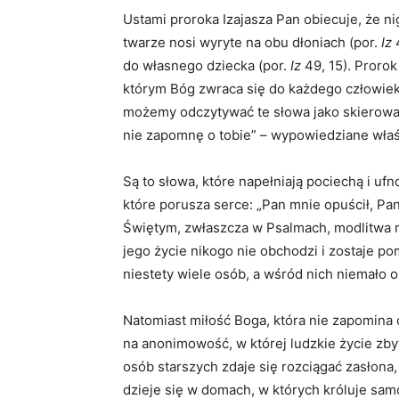
Ustami proroka Izajasza Pan obiecuje, że n
twarze nosi wyryte na obu dłoniach (por.
Iz
4
do własnego dziecka (por.
Iz
49, 15). Prorok
którym Bóg zwraca się do każdego człowieka 
możemy odczytywać te słowa jako skierowa
nie zapomnę o tobie” – wypowiedziane właś
Są to słowa, które napełniają pociechą i uf
które porusza serce: „Pan mnie opuścił, Pa
Świętym, zwłaszcza w Psalmach, modlitwa ro
jego życie nikogo nie obchodzi i zostaje p
niestety wiele osób, a wśród nich niemało 
Natomiast miłość Boga, która nie zapomina 
na anonimowość, w której ludzkie życie zby
osób starszych zdaje się rozciągać zasłona
dzieje się w domach, w których króluje sa