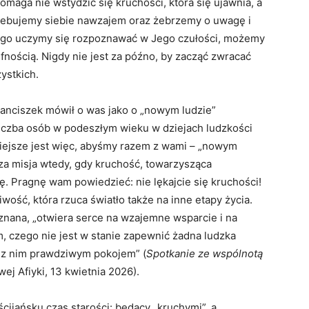
pomaga nie wstydzić się kruchości, która się ujawnia, a
rzebujemy siebie nawzajem oraz żebrzemy o uwagę i
którego uczymy się rozpoznawać w Jego czułości, możemy
fnością. Nigdy nie jest za późno, by zacząć zwracać
ystkich.
Franciszek mówił o was jako o „nowym ludzie”
 liczba osób w podeszłym wieku w dziejach ludzkości
niejsze jest więc, abyśmy razem z wami – „nowym
sza misja wtedy, gdy kruchość, towarzysząca
ę. Pragnę wam powiedzieć: nie lękajcie się kruchości!
wość, która rzuca światło także na inne etapy życia.
znana, „otwiera serce na wzajemne wsparcie i na
, czego nie jest w stanie zapewnić żadna ludzka
z z nim prawdziwym pokojem” (
Spotkanie ze wspólnotą
wej Afiyki, 13 kwietnia 2026).
jańsku czas starości: będący „kruchymi”, a