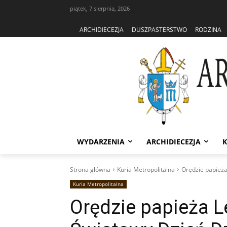
piątek, 7 sierpnia, 2026
ARCHIDIECEZJA
DUSZPASTERSTWO
RODZINA
WYDARZENIA
ARCHIDIECEZJA
K
Strona główna
Kuria Metropolitalna
Orędzie papieża
Kuria Metropolitalna
Orędzie papieża L