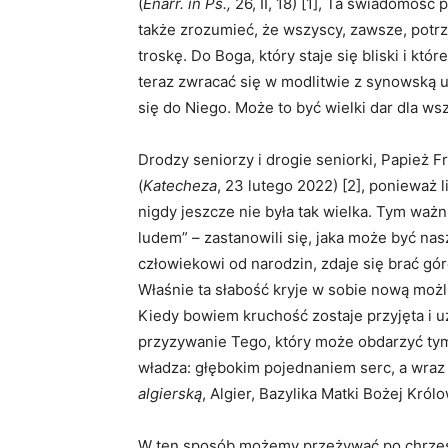
(
Enarr. in Ps.,
26, II, 18) [1], Ta świadomość 
także zrozumieć, że wszyscy, zawsze, pot
troskę. Do Boga, który staje się bliski i 
teraz zwracać się w modlitwie z synowską u
się do Niego. Może to być wielki dar dla wsz
Drodzy seniorzy i drogie seniorki, Papież 
(
Katecheza
, 23 lutego 2022) [2], ponieważ
nigdy jeszcze nie była tak wielka. Tym waż
ludem” – zastanowili się, jaka może być na
człowiekowi od narodzin, zdaje się brać gór
Właśnie ta słabość kryje w sobie nową możli
Kiedy bowiem kruchość zostaje przyjęta i u
przyzywanie Tego, który może obdarzyć tym
władza: głębokim pojednaniem serc, a wra
algierską
, Algier, Bazylika Matki Bożej Królo
W ten sposób możemy przeżywać po chrześci