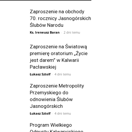
Zaproszenie na obchody
70. rocznicy Jasnogórskich
Ślubów Narodu
Ks. Ireneusz Baran
-
2 dni temu
Zaproszenie na Światową
premierę oratorium „Życie
jest darem” w Kalwarii
Pacławskiej
Łukasz Sztolf
-
4 dni temu
Zaproszenie Metropolity
Przemyskiego do
odnowienia Ślubów
Jasnogórskich
Łukasz Sztolf
-
4 dni temu
Program Wielkiego
Odpustu Kalwaryjskiego