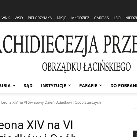
WNK
WSD
PIELGRZYMKA
MISJE
MŁODZIEŻ
CARITAS
LSO
NIEDZ
URIA
SĄD
INSTYTUCJE
PARAFIE
DO POBRAN
 Leona XIV na VI Światowy Dzień Dziadków i Osób Starszych
eona XIV na VI