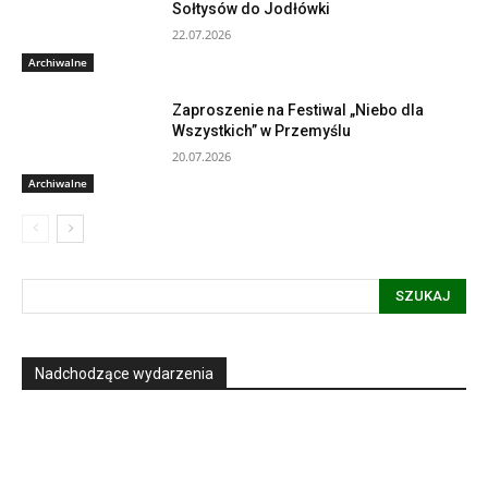
Sołtysów do Jodłówki
22.07.2026
Archiwalne
Zaproszenie na Festiwal „Niebo dla
Wszystkich” w Przemyślu
20.07.2026
Archiwalne
SZUKAJ
Nadchodzące wydarzenia
Informacja dot. funkcjonowania Sądu