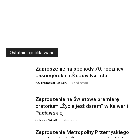
23
SIERPNIA, 2026
23 Niedz., 2026 00:00
Ostatnio opublikowane
Zaproszenie na obchody 70. rocznicy
Jasnogórskich Ślubów Narodu
Ks. Ireneusz Baran
-
3 dni temu
Zaproszenie na Światową premierę
oratorium „Życie jest darem” w Kalwarii
Pacławskiej
Łukasz Sztolf
-
5 dni temu
Zaproszenie Metropolity Przemyskiego