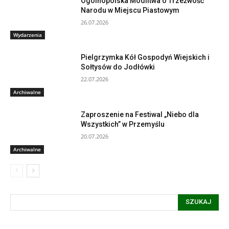
Ogólnopolska Modlitwa o Trzeźwość
Narodu w Miejscu Piastowym
26.07.2026
Wydarzenia
Pielgrzymka Kół Gospodyń Wiejskich i
Sołtysów do Jodłówki
22.07.2026
Archiwalne
Zaproszenie na Festiwal „Niebo dla
Wszystkich” w Przemyślu
20.07.2026
Archiwalne
SZUKAJ